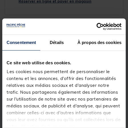
Réserver en ligne et payer en magasin
Livraison gratuite en point relais et magasin
Retour gratuit, 1 mois pour changer d’avis
Consentement
Détails
À propos des cookies
Description
Spécifications
Ce site web utilise des cookies.
Les cookies nous permettent de personnaliser le
Description & détails
contenu et les annonces, d'offrir des fonctionnalités
relatives aux médias sociaux et d'analyser notre
Description
trafic. Nous partageons également des informations
sur l'utilisation de notre site avec nos partenaires de
Ces nouvelles soies JMC Idole WF respectent l'ADN
médias sociaux, de publicité et d'analyse, qui peuvent
de la marque. A savoir nous offrir un produit
technique, de qualité à même de satisfaire un large
combiner celles-ci avec d'autres informations que
profil de pêcheurs. Le tarif contenu de ces nouvelles
vous leur avez fournies ou qu'ils ont collectées lors de
Idoles ne doit pas faire oublier la technicité du
votre utilisation de leurs services.
produit. Au contraire, le rapport qualité prix est