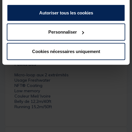
vraiment canon. Cette soie à la glisse exceptionnelle
grâce au NFT® Coating est parfaite pour un large
Autoriser tous les cookies
panel de techniques et usages en eaux douces. La
faible mémoire en fait une soie souple parfaite pour
les présentations délicates en sèche. Son profil
régulier et résistant la rende facile à lancer à toutes
Personnaliser
distances. Bouclée aux deux extrémités, elle est
ultra-facile à utiliser.
Cookies nécessaires uniquement
Détails
Points clés
Micro-loop aux 2 extrémités
Usage Freshwater
NFT® Coating
Low memory
Couleur Miel/ Ivoire
Belly de 12,2m/40ft
Running 15,2m/50ft