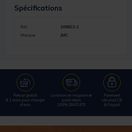
Spécifications
Réf.
209823-1
Marque
JMC
Retour gratuit
Livraison en magasin et
Paiement
& 1 mois pour changer
point relais
sécurisé CB
d'avis
100% GRATUITE
& Paypal