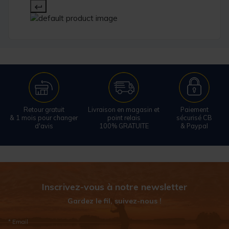
Retour gratuit
Livraison en magasin et
Paiement
& 1 mois pour changer
point relais
sécurisé CB
d'avis
100% GRATUITE
& Paypal
Inscrivez-vous à notre newsletter
Gardez le fil, suivez-nous !
* Email