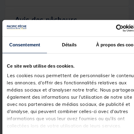
Avis des pêcheurs
5
/
5
Avis vérifié
Consentement
Détails
À propos des coo
Pas encore essayée .
Avis du
12/02/2026
, suite
expérience du
13/01/2026
Basé sur
2
avis soumis à un
Ce site web utilise des cookies.
Claude R.
contrôle
Les cookies nous permettent de personnaliser le contenu
Voir tous les avis sur ce site
Utile
(0)
Signaler
les annonces, d'offrir des fonctionnalités relatives aux
5
étoiles
2
médias sociaux et d'analyser notre trafic. Nous partageo
4
étoiles
0
également des informations sur l'utilisation de notre site
Réponse de
pacificpeche.com
3
étoiles
0
avec nos partenaires de médias sociaux, de publicité et
Bonjour,

2
étoiles
0
d'analyse, qui peuvent combiner celles-ci avec d'autres
 Nous vous 
informations que vous leur avez fournies ou qu'ils ont
1
étoile
0
remercions pour 
votre 
collectées lors de votre utilisation de leurs services.
commentaire 