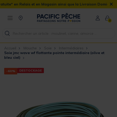
×
s et en Magasin ainsi que la Livraison Domicile offerte dès 90€
0
Accueil
Mouche
Soie
Intermédiaires
Soie jmc wave wf flottante pointe intermédiaire (olive et
bleu ciel)
DESTOCKAGE
-60%