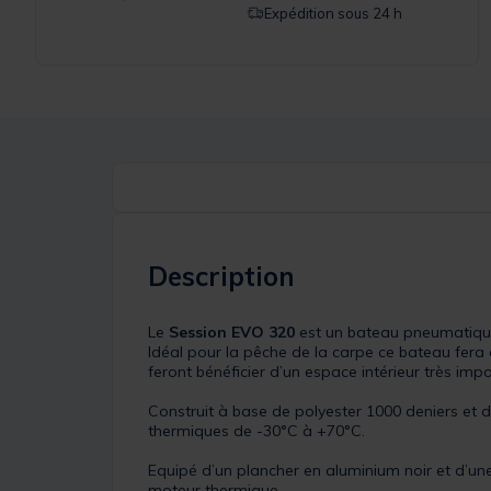
Expédition sous 24 h
Description
Le
Session EVO 320
est un bateau pneumatiq
Idéal pour la pêche de la carpe ce bateau fer
feront bénéficier d’un espace intérieur très im
Construit à base de polyester 1000 deniers et 
thermiques de -30°C à +70°C.
Equipé d’un plancher en aluminium noir et d’un
moteur thermique.