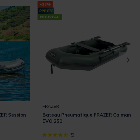
-33%
NOUVEAU
FRAZER
ER Session
Bateau Pneumatique FRAZER Caiman
EVO 250
[object Object] out of 5 Customer Rating
(5)