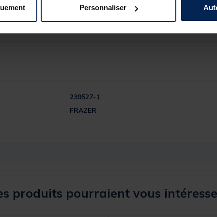
quement
Personnaliser
Aut
239527-1
FRAZER
s produits pourraient vous intéresse