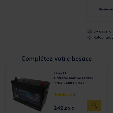
Réserver
Livraison g
Retour grat
Complétez votre besace
FRAZER
Batterie Marine Frazer
120Ah 600 Cycles
(3)
 Rating
[object Object] out of 5 Customer 
249,
u panier
Ajouter au
00 €