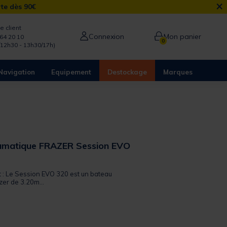
×
rte dès 90€
e client
Connexion
Mon panier
64 20 10
0
/12h30 - 13h30/17h)
Navigation
Equipement
Destockage
Marques
umatique FRAZER Session EVO
t : Le Session EVO 320 est un bateau
er de 3.20m...
from