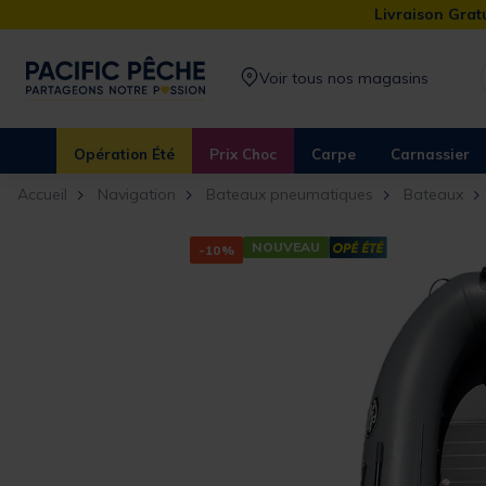
Livraison Gratu
Voir tous nos magasins
Opération Été
Prix Choc
Carpe
Carnassier
Accueil
Navigation
Bateaux pneumatiques
Bateaux
NOUVEAU
-10%