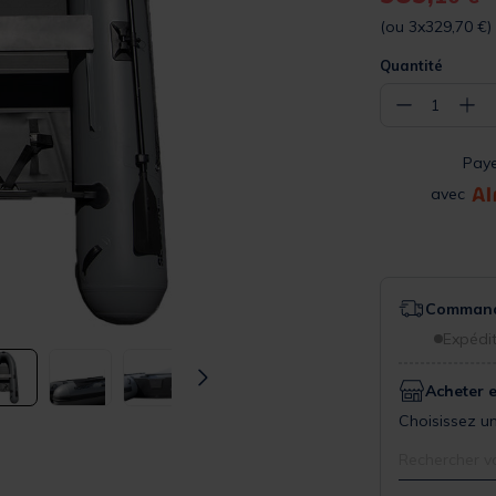
(ou 3x329,70 €)
Quantité
−
+
1
Pay
avec
Commande
Expédit
Acheter 
Choisissez un
Rechercher v