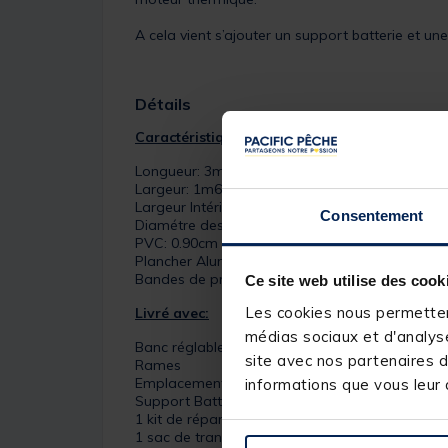
A cela vient s’ajouter un support batterie et u
Détails
Caractéristiques:
Longueur: 3m20
Largeur: 1m60
Largeur Intérieur: 70cm
Consentement
Diamétre des tubes: 45cm
PVC: 0.90cm
Plancher Aluminium
Bandes de protection PVC
Ce site web utilise des cook
Les cookies nous permettent
Livré avec:
médias sociaux et d'analyse
Banc réglable
site avec nos partenaires d
Rames
Emplacement moteur
informations que vous leur a
Support Batterie pour plancher aluminium
1 kit de réparation
1 sac de transport