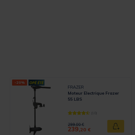
-20%
FRAZER
Moteur Electrique Frazer
55 LBS
(10)
[object Object] out of 5 Customer
Price reduced from
to
299,00 €
239,
Ajouter a
20 €