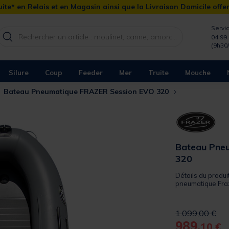
ite* en Relais et en Magasin ainsi que la Livraison Domicile offe
Servic
04 99 
(9h30
Silure
Coup
Feeder
Mer
Truite
Mouche
Bateau Pneumatique FRAZER Session EVO 320
Bateau Pne
320
Détails du produi
pneumatique Fraz
Price reduced 
to
1.099,00 €
989,
10 €