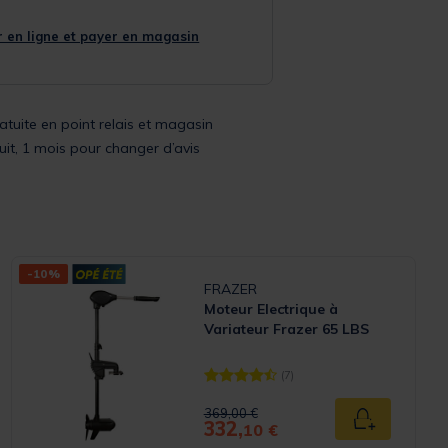
 en ligne et payer en magasin
ratuite en point relais et magasin
uit, 1 mois pour changer d’avis
-10%
FRAZER
Moteur Electrique à
Variateur Frazer 65 LBS
(7)
Rating
[object Object] out of 5 Customer Ra
Price reduced from
to
369,00 €
332,
 panier
Ajouter au p
10 €