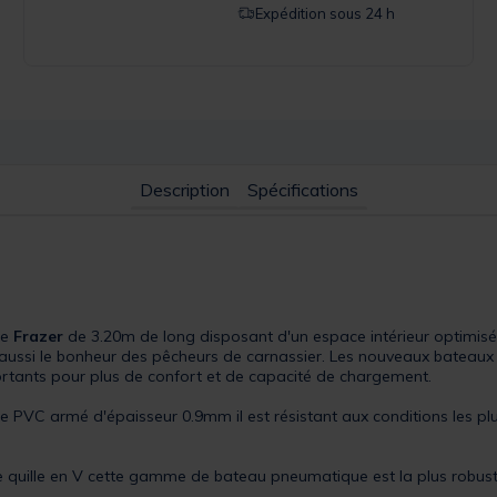
Expédition sous 24 h
Description
Spécifications
ue
Frazer
de 3.20m de long disposant d'un espace intérieur optimisé
a aussi le bonheur des pêcheurs de carnassier. Les nouveaux batea
portants pour plus de confort et de capacité de chargement.
de PVC armé d'épaisseur 0.9mm il est résistant aux conditions les p
e quille en V cette gamme de bateau pneumatique est la plus robust