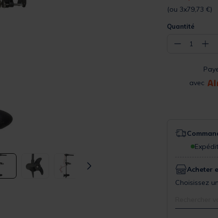
(ou 3x79,73 €)
Quantité
−
+
1
Pay
avec
Commande
Expédit
Acheter 
Choisissez un
Rechercher v