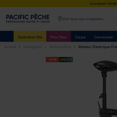
Livraison Gratu
Voir tous nos magasins
Opération Été
Prix Choc
Carpe
Carnassier
Accueil
Navigation
Motorisation
Moteur Electrique Fr
-20%