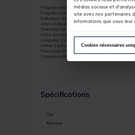
médias sociaux et d'analyse
Poignée rétractable et extensible jusqu'à 35cm
Poignée inclinable de 0° à 110°
site avec nos partenaires d
Indicateur de charge de batterie (5 niveaux d'a
informations que vous leur a
Arbre inclinable sur 10 positions
Sélecteur de vitesses ( 5 vitesses avant et 3 vite
Arbre en matériaux composites souple et résist
Longueur d'arbre 91 cm
Cookies nécessaires uni
Hélice 3 pales
Puissance 55 lbs de poussée
Consommation à vitesse max 55Ah
Spécifications
Réf.
Marque