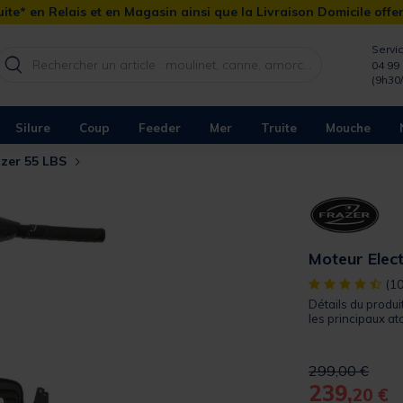
ite* en Relais et en Magasin ainsi que la Livraison Domicile offe
Servic
04 99 
(9h30
Silure
Coup
Feeder
Mer
Truite
Mouche
azer 55 LBS
Moteur Elec
[object Object]
(10
Détails du produi
les principaux at
Price reduced 
to
299,00 €
239,
20 €