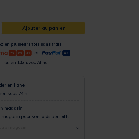
Ajouter au panier
ez en
plusieurs fois sans frais
ou
ou en
10x avec Alma
r en ligne
ion sous 24 h
en magasin
 magasin pour voir la disponibilité
otre magasin