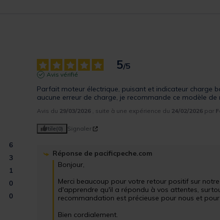
5
/
5
Avis vérifié
Parfait moteur électrique, puisant et indicateur charge bat
aucune erreur de charge, je recommande ce modèle de 
Avis du
29/03/2026
, suite à une expérience du
24/02/2026
par
F
Utile
(0)
Signaler
6
Réponse de
pacificpeche.com
3
Bonjour,

1
Merci beaucoup pour votre retour positif sur notr
0
d'apprendre qu'il a répondu à vos attentes, surtou
0
recommandation est précieuse pour nous et pour d'
Bien cordialement.
