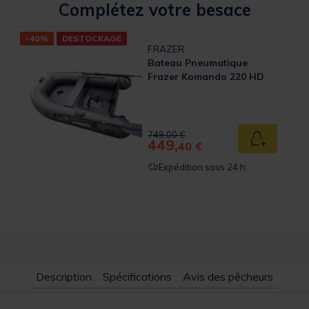
Complétez votre besace
-40%
DESTOCKAGE
FRAZER
Bateau Pneumatique
Frazer Komando 220 HD
 Rating
Price reduced from
to
749,00 €
449,
u panier
Ajouter au
40 €
Expédition sous 24 h
Description
Spécifications
Avis des pêcheurs