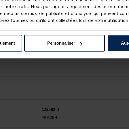
r notre trafic. Nous partageons également des informations s
e médias sociaux, de publicité et d'analyse, qui peuvent comb
ffichage)
vez fournies ou qu'ils ont collectées lors de votre utilisation
sses arrières)
ant.
quement
Personnaliser
Aut
129582-1
FRAZER