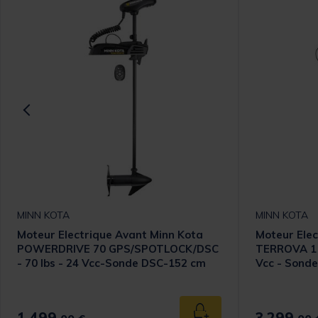
MINN KOTA
MINN KOTA
Moteur Electrique Avant Minn Kota
Moteur Elec
POWERDRIVE 70 GPS/SPOTLOCK/DSC
TERROVA 11
- 70 lbs - 24 Vcc-Sonde DSC-152 cm
Vcc - Sond
1.499,
3.299,
 au panier
Ajouter au panier