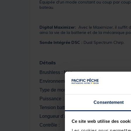
Équipée d'un mode constant ou coup par coup, du
bateau.
Digital Maximizer:
Avec le Maximizer, il suffit
ainsi la vie de la batterie et de la mécanique 
Sonde Intégrée
DSC :
Dual Spectrum Chirp.
Détails
Brushless : Non
Environnement : Eaux douces
Type de montage : Avant
Puissance : 70 Lbs
Consentement
Tension batteries : 24 Volts
Longueur d'arbre : 152 cm
Ce site web utilise des cook
Contrôle :
Les cookies nous permettent