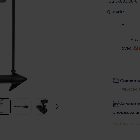
(ou 3x633,00 €)
Quantité
−
+
1
Pay
avec
Commande
Expédit
Acheter 
Choisissez un
Rechercher v