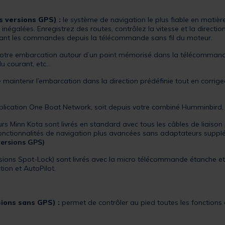
 versions GPS) :
le système de navigation le plus fiable en matièr
négalées. Enregistrez des routes, contrôlez la vitesse et la direction,
nant les commandes depuis la télécommande sans fil du moteur.
 votre embarcation autour d’un point mémorisé dans la télécommand
u courant, etc…
aintenir l’embarcation dans la direction prédéfinie tout en corrigea
pplication One Boat Network, soit depuis votre combiné Humminbird,
urs Minn Kota sont livrés en standard avec tous les câbles de liais
fonctionnalités de navigation plus avancées sans adaptateurs supp
versions GPS)
rsions Spot-Lock) sont livrés avec la micro télécommande étanche et
tion et AutoPilot.
ions sans GPS) :
permet de contrôler au pied toutes les fonctions 