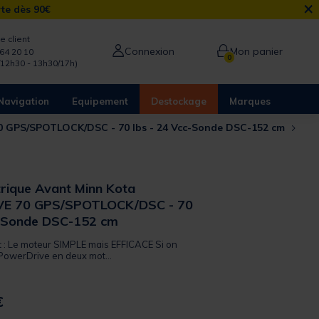
×
rte dès 90€
e client
Connexion
Mon panier
64 20 10
0
/12h30 - 13h30/17h)
Navigation
Equipement
Destockage
Marques
0 GPS/SPOTLOCK/DSC - 70 lbs - 24 Vcc-Sonde DSC-152 cm
trique Avant Minn Kota
E 70 GPS/SPOTLOCK/DSC - 70
c-Sonde DSC-152 cm
it : Le moteur SIMPLE mais EFFICACE Si on
 PowerDrive en deux mot...
€