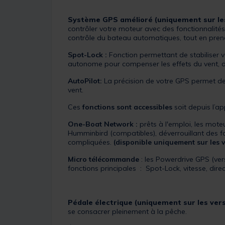
Système GPS amélioré (uniquement sur les
contrôler votre moteur avec des fonctionnalités i
contrôle du bateau automatiques, tout en pre
Spot-Lock :
Fonction permettant de stabiliser
autonome pour compenser les effets du vent, d
AutoPilot:
La précision de votre GPS permet de m
vent.
Ces
fonctions sont accessibles
soit depuis l’a
One-Boat Network :
prêts à l'emploi, les mote
Humminbird (compatibles), déverrouillant des 
compliquées.
(disponible uniquement sur les 
Micro télécommande
: les Powerdrive GPS (ve
fonctions principales : Spot-Lock, vitesse, direc
Pédale électrique (uniquement sur les vers
se consacrer pleinement à la pêche.