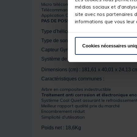
Micro télécommande (MK-1866561)
médias sociaux et d'analyse
Télécommande GPS avancé
en option
(MK-186
site avec nos partenaires d
Application One Boat Network sur modèle GPS
PAS DE POSSIBILITE DE CONNECTER UNE P
informations que vous leur a
Type d'hélice : Power prop
Type de sonde : DSC : Dual Spectrum CHI
Cookies nécessaires uni
Capteur Gyro : Option
Système de Mise à l'eau :
Mise à l'eau aisé
Dimensions (cm) : 181,61 x 40,01 x 24,13 c
Caractéristiques communes :
Arbre en composites indestructible
Traitement anti corrosion et électronique en
Système Cool Quiet assurant le refroidissement
Meilleur rapport qualité prix du marché
Encombrement réduit
Simplicité d'utilisation
Poids net : 18,6Kg