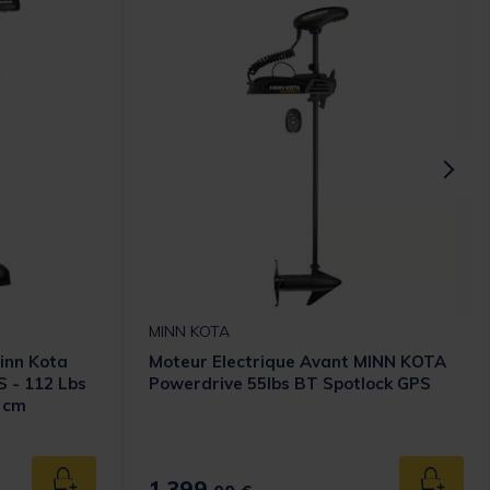
MINN KOTA
inn Kota
Moteur Electrique Avant MINN KOTA
 - 112 Lbs
Powerdrive 55lbs BT Spotlock GPS
2 cm
1.399,
Ajouter au panier
Ajouter