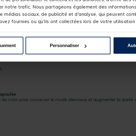
r notre trafic. Nous partageons également des informations s
6655)
e médias sociaux, de publicité et d'analyse, qui peuvent comb
EDALE
vez fournies ou qu'ils ont collectées lors de votre utilisation
RP
quement
Personnaliser
Aut
e par simple pression sur une gâchette
m
capsulée
 du rotor pour conserver le mode silencieux et augmenter la durée 