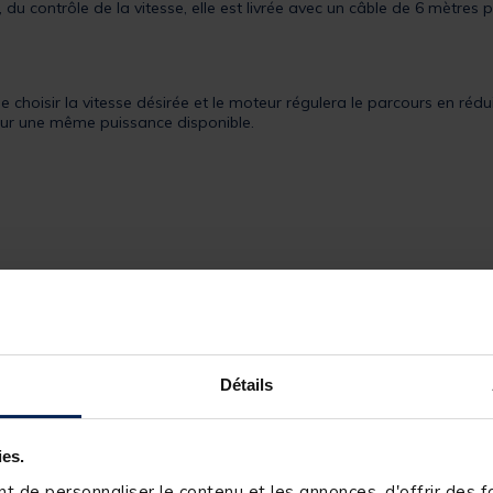
 contrôle de la vitesse, elle est livrée avec un câble de 6 mètres p
 de choisir la vitesse désirée et le moteur régulera le parcours en r
pour une même puissance disponible.
Détails
ies.
 de personnaliser le contenu et les annonces, d'offrir des fo