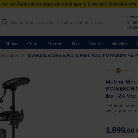
ite* en Relais et en Magasin ainsi que la Livraison Domicile offe
Servic
04 99 
(9h30
Silure
Coup
Feeder
Mer
Truite
Mouche
lectriques
Moteur Electrique Avant Minn Kota POWERDRIVE 7
Moteur Elec
POWERDRIV
lbs - 24 Vc
Détails du produ
voulait parler du
1.899,
00 