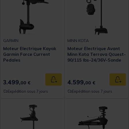
GARMIN
MINN KOTA
Moteur Electrique Kayak
Moteur Electrique Avant
Garmin Force Current
Minn Kota Terrova Qcuest-
Pedales
90/115 lbs-24/36V-Sonde
DSC-114 cm
3.499,
4.599,
Ajouter au panier
Ajout
00 €
00 €
Expédition sous 7 jours
Expédition sous 7 jours