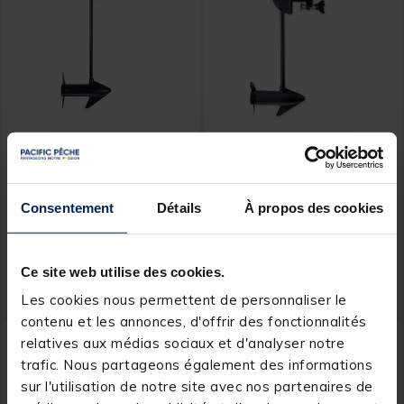
MINN KOTA
MINN KOTA
Moteur Électrique Minn
Moteur Electrique Minn
Kota Endura C2 V2 50LBS,
Kota Endura Max 45LBS
12v, 91cm
12v
Consentement
Détails
À propos des cookies
[object Object] out of 5 Customer Rating
[object Object] out of 5 Custom
(1)
(1)
389,
469,
Ajouter au panier
Ajout
00 €
00 €
Ce site web utilise des cookies.
Expédition sous 7 jours
Expédition sous 7 jours
Les cookies nous permettent de personnaliser le
contenu et les annonces, d'offrir des fonctionnalités
relatives aux médias sociaux et d'analyser notre
trafic. Nous partageons également des informations
sur l'utilisation de notre site avec nos partenaires de