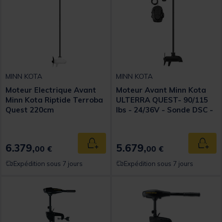
MINN KOTA
MINN KOTA
Moteur Electrique Avant
Moteur Avant Minn Kota
Minn Kota Riptide Terroba
ULTERRA QUEST- 90/115
Quest 220cm
lbs - 24/36V - Sonde DSC -
152 cm
6.379,
5.679,
Ajouter au panier
Ajout
00 €
00 €
Expédition sous 7 jours
Expédition sous 7 jours