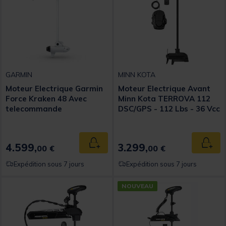
GARMIN
MINN KOTA
Moteur Electrique Garmin
Moteur Electrique Avant
Force Kraken 48 Avec
Minn Kota TERROVA 112
telecommande
DSC/GPS - 112 Lbs - 36 Vcc
- Sonde DSC -152 cm
4.599,
3.299,
Ajouter au panier
Ajout
00 €
00 €
Expédition sous 7 jours
Expédition sous 7 jours
NOUVEAU