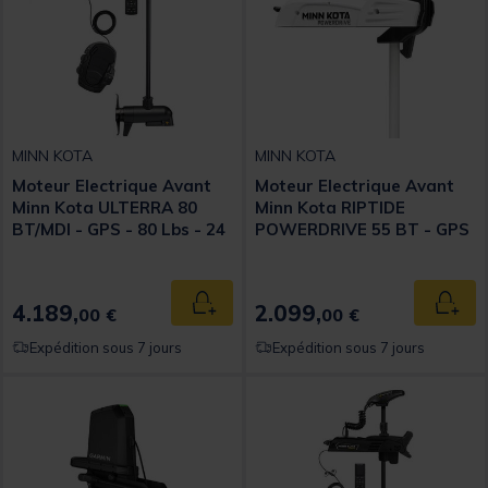
MINN KOTA
MINN KOTA
Moteur Electrique Avant
Moteur Electrique Avant
Minn Kota ULTERRA 80
Minn Kota RIPTIDE
BT/MDI - GPS - 80 Lbs - 24
POWERDRIVE 55 BT - GPS
Vcc - Sonde MDI+ - 152 cm
- 55 Lbs - 12Vcc - 165cm
4.189,
2.099,
Ajouter au panier
Ajout
00 €
00 €
Expédition sous 7 jours
Expédition sous 7 jours