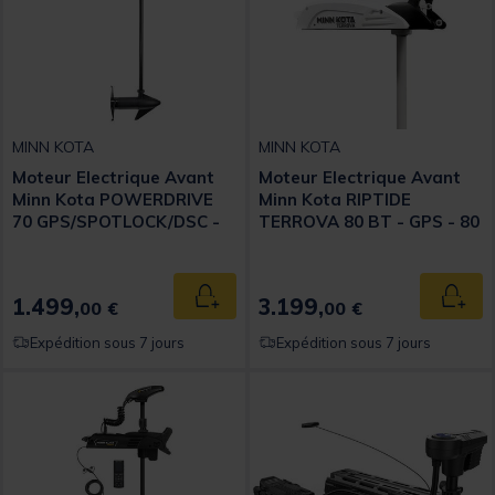
MINN KOTA
MINN KOTA
Moteur Electrique Avant
Moteur Electrique Avant
Minn Kota POWERDRIVE
Minn Kota RIPTIDE
70 GPS/SPOTLOCK/DSC -
TERROVA 80 BT - GPS - 80
70 lbs - 24 Vcc-Sonde DSC-
Lbs - 24Vcc - 137 cm
152 cm
1.499,
3.199,
Ajouter au panier
Ajout
00 €
00 €
Expédition sous 7 jours
Expédition sous 7 jours