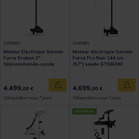
GARMIN
GARMIN
Moteur Electrique Garmin
Moteur électrique Garmin
Force Kraken 3"
Force Pro Noir 144 cm
télécommande-sonde
(57") sonde GT56UHD
GT56UHD-TR intégrée
intégrée
4.499,
4.699,
Ajouter au panier
Ajout
00 €
00 €
Expédition sous 7 jours
Expédition sous 7 jours
NOUVEAU