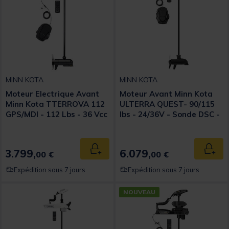
MINN KOTA
MINN KOTA
Moteur Electrique Avant
Moteur Avant Minn Kota
Minn Kota TTERROVA 112
ULTERRA QUEST- 90/115
GPS/MDI - 112 Lbs - 36 Vcc
lbs - 24/36V - Sonde DSC -
- Sonde MDI -182 cm
182 cm
3.799,
6.079,
Ajouter au panier
Ajout
00 €
00 €
Expédition sous 7 jours
Expédition sous 7 jours
NOUVEAU