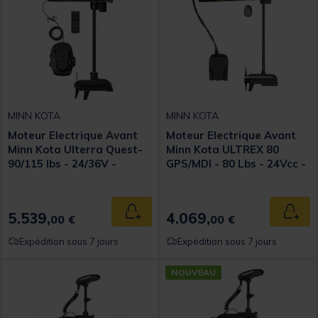
MINN KOTA
MINN KOTA
Moteur Electrique Avant
Moteur Electrique Avant
Minn Kota Ulterra Quest-
Minn Kota ULTREX 80
90/115 lbs - 24/36V -
GPS/MDI - 80 Lbs - 24Vcc -
Sonde DSC - 114 cm
Sonde MDI - 132cm
5.539,
4.069,
Ajouter au panier
Ajout
00 €
00 €
Expédition sous 7 jours
Expédition sous 7 jours
NOUVEAU