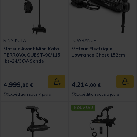
MINN KOTA
LOWRANCE
Moteur Avant Minn Kota
Moteur Electrique
TERROVA QUEST-90/115
Lowrance Ghost 152cm
lbs-24/36V-Sonde
MSI+-152 cm
4.999,
4.214,
Ajouter au panier
Ajout
00 €
00 €
Expédition sous 7 jours
Expédition sous 5 jours
NOUVEAU