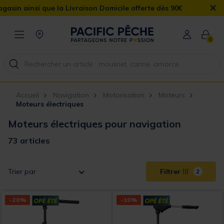
×
Livraison Domicile offerte dès 90€
0
Accueil
Navigation
Motorisation
Moteurs
Moteurs électriques
Moteurs électriques pour navigation
73 articles
Trier par
Filtrer
2
-20%
-10%