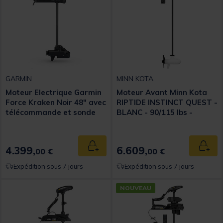
GARMIN
MINN KOTA
Moteur Electrique Garmin
Moteur Avant Minn Kota
Force Kraken Noir 48" avec
RIPTIDE INSTINCT QUEST -
télécommande et sonde
BLANC - 90/115 lbs -
GT56UHD-TR intégrée
24/36V - 182 cm
4.399,
6.609,
Ajouter au panier
Ajout
00 €
00 €
Expédition sous 7 jours
Expédition sous 7 jours
NOUVEAU