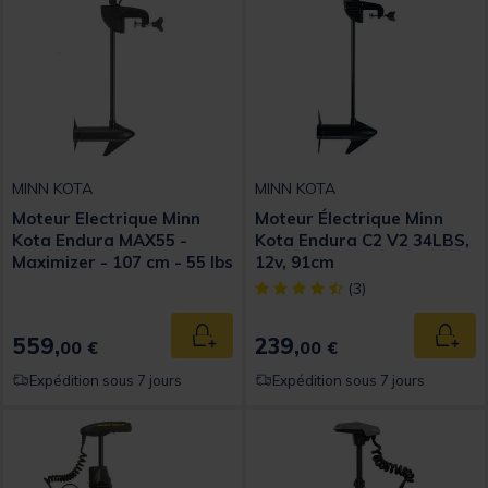
MINN KOTA
MINN KOTA
Moteur Electrique Minn
Moteur Électrique Minn
Kota Endura MAX55 -
Kota Endura C2 V2 34LBS,
Maximizer - 107 cm - 55 lbs
12v, 91cm
- 12 V
[object Object] out of 5 Custom
(3)
559,
239,
Ajouter au panier
Ajout
00 €
00 €
Expédition sous 7 jours
Expédition sous 7 jours