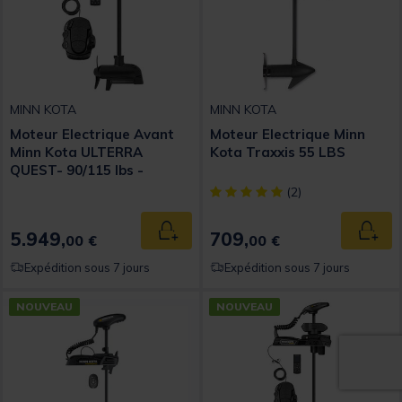
MINN KOTA
MINN KOTA
Moteur Electrique Avant
Moteur Electrique Minn
Minn Kota ULTERRA
Kota Traxxis 55 LBS
QUEST- 90/115 lbs -
24/36V - Sonde MSI+ - 114
[object Object] out of 5 Custom
(2)
cm
5.949,
709,
Ajouter au panier
Ajout
00 €
00 €
Expédition sous 7 jours
Expédition sous 7 jours
NOUVEAU
NOUVEAU