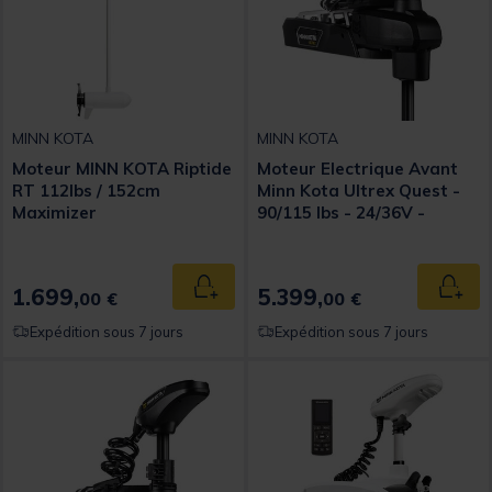
MINN KOTA
MINN KOTA
Moteur MINN KOTA Riptide
Moteur Electrique Avant
RT 112lbs / 152cm
Minn Kota Ultrex Quest -
Maximizer
90/115 lbs - 24/36V -
Sonde MSI - 114 cm
1.699,
5.399,
Ajouter au panier
Ajout
00 €
00 €
Expédition sous 7 jours
Expédition sous 7 jours