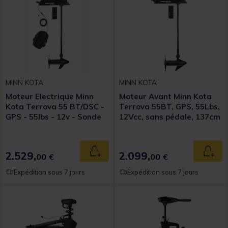
MINN KOTA
MINN KOTA
Moteur Electrique Minn
Moteur Avant Minn Kota
Kota Terrova 55 BT/DSC -
Terrova 55BT, GPS, 55Lbs,
GPS - 55lbs - 12v - Sonde
12Vcc, sans pédale, 137cm
DSC - 114cm
2.529,
2.099,
Ajouter au panier
Ajout
00 €
00 €
Expédition sous 7 jours
Expédition sous 7 jours