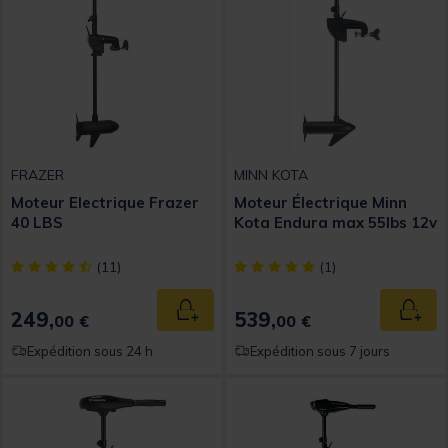
FRAZER
MINN KOTA
Moteur Electrique Frazer
Moteur Électrique Minn
40 LBS
Kota Endura max 55lbs 12v
[object Object] out of 5 Customer Rating
[object Object] out of 5 Custom
(11)
(1)
249,
539,
Ajouter au panier
Ajout
00 €
00 €
Expédition sous 24 h
Expédition sous 7 jours