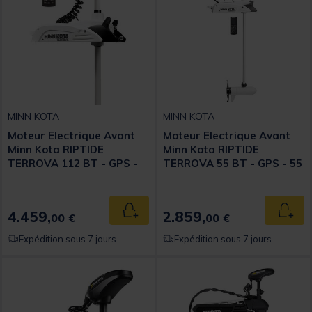
MINN KOTA
MINN KOTA
Moteur Electrique Avant
Moteur Electrique Avant
Minn Kota RIPTIDE
Minn Kota RIPTIDE
TERROVA 112 BT - GPS -
TERROVA 55 BT - GPS - 55
112 Lbs - 36Vcc - 220 cm
Lbs - 12Vcc - 137cm
4.459,
2.859,
Ajouter au panier
Ajout
00 €
00 €
Expédition sous 7 jours
Expédition sous 7 jours