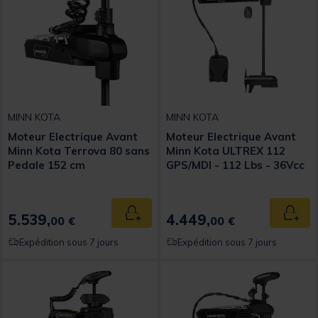
MINN KOTA
MINN KOTA
Moteur Electrique Avant
Moteur Electrique Avant
Minn Kota Terrova 80 sans
Minn Kota ULTREX 112
Pedale 152 cm
GPS/MDI - 112 Lbs - 36Vcc
- Sonde MDI - 152 cm
5.539,
4.449,
Ajouter au panier
Ajout
00 €
00 €
Expédition sous 7 jours
Expédition sous 7 jours