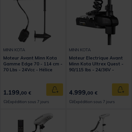
MINN KOTA
MINN KOTA
Moteur Avant Minn Kota
Moteur Electrique Avant
Gamme Edge 70 - 114 cm -
Minn Kota Ultrex Quest -
70 Lbs - 24Vcc - Hélice
90/115 lbs - 24/36V -
Wedless Wedge 2
Sonde DSC - 114 cm
1.199,
4.999,
Ajouter au panier
Ajout
00 €
00 €
Expédition sous 7 jours
Expédition sous 7 jours