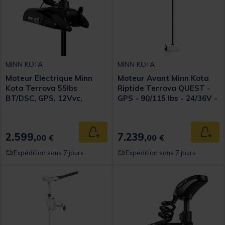
MINN KOTA
MINN KOTA
Moteur Electrique Minn
Moteur Avant Minn Kota
Kota Terrova 55lbs
Riptide Terrova QUEST -
BT/DSC, GPS, 12Vvc,
GPS - 90/115 lbs - 24/36V -
Sonde DSC, 137cm
254 cm
2.599,
7.239,
Ajouter au panier
Ajout
00 €
00 €
Expédition sous 7 jours
Expédition sous 7 jours