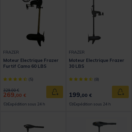
FRAZER
FRAZER
Moteur Electrique Frazer
Moteur Electrique Frazer
Furtif Camo 60 LBS
30 LBS
[object Object] out of 5 Customer Rating
[object Object] out of 5 Custom
(5)
(8)
Price reduced from
to
329,00 €
269,
199,
Ajouter au panier
Ajout
00 €
00 €
Expédition sous 24 h
Expédition sous 24 h