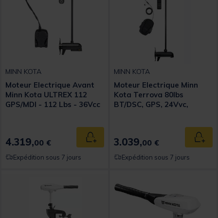
MINN KOTA
MINN KOTA
Moteur Electrique Avant
Moteur Electrique Minn
Minn Kota ULTREX 112
Kota Terrova 80lbs
GPS/MDI - 112 Lbs - 36Vcc
BT/DSC, GPS, 24Vvc,
- Sonde MDI - 132 cm
Sonde DSC, 152cm
4.319,
3.039,
Ajouter au panier
Ajout
00 €
00 €
Expédition sous 7 jours
Expédition sous 7 jours