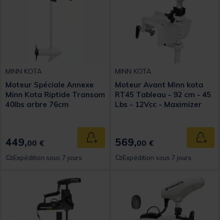
MINN KOTA
MINN KOTA
Moteur Spéciale Annexe
Moteur Avant Minn kota
Minn Kota Riptide Transom
RT45 Tableau - 92 cm - 45
40lbs arbre 76cm
Lbs - 12Vcc - Maximizer
449,
569,
Ajouter au panier
Ajout
00 €
00 €
Expédition sous 7 jours
Expédition sous 7 jours