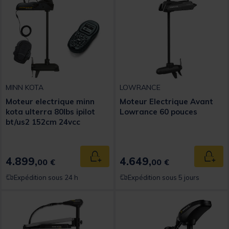
MINN KOTA
LOWRANCE
Moteur electrique minn
Moteur Electrique Avant
kota ulterra 80lbs ipilot
Lowrance 60 pouces
bt/us2 152cm 24vcc
4.899,
4.649,
Ajouter au panier
Ajout
00 €
00 €
Expédition sous 24 h
Expédition sous 5 jours