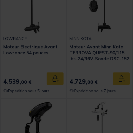
LOWRANCE
MINN KOTA
Moteur Electrique Avant
Moteur Avant Minn Kota
Lowrance 54 pouces
TERROVA QUEST-90/115
lbs-24/36V-Sonde DSC-152
cm
4.539,
4.729,
Ajouter au panier
Ajout
00 €
00 €
Expédition sous 5 jours
Expédition sous 7 jours