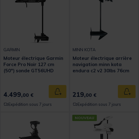
GARMIN
MINN KOTA
Moteur électrique Garmin
Moteur électrique arrière
Force Pro Noir 127 cm
navigation minn kota
(50") sonde GT56UHD
endura c2 v2 30lbs 76cm
intégrée
4.499,
219,
Ajouter au panier
Ajout
00 €
00 €
Expédition sous 7 jours
Expédition sous 7 jours
NOUVEAU