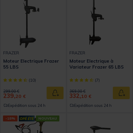
FRAZER
FRAZER
Moteur Electrique Frazer
Moteur Electrique à
55 LBS
Variateur Frazer 65 LBS
[object Object] out of 5 Customer Rating
[object Object] out of 5 Custom
(10)
(7)
Price reduced from
to
Price reduced from
to
299,00 €
369,00 €
239,
332,
Ajouter au panier
Ajout
20 €
10 €
Expédition sous 24 h
Expédition sous 24 h
-18%
NOUVEAU