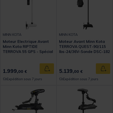
MINN KOTA
MINN KOTA
Moteur Electrique Avant
Moteur Avant Minn Kota
Minn Kota RIPTIDE
TERROVA QUEST-90/115
TERROVA 55 GPS - Spécial
lbs-24/36V-Sonde DSC-182
KAYAK - 12 Vcc - Spotlock -
cm
91 cm
1.999,
5.139,
Ajouter au panier
Ajout
00 €
00 €
Expédition sous 7 jours
Expédition sous 7 jours