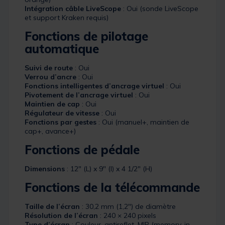
Intégration câble LiveScope
: Oui (sonde LiveScope
et support Kraken requis)
Fonctions de pilotage
automatique
Suivi de route
: Oui
Verrou d’ancre
: Oui
Fonctions intelligentes d’ancrage virtuel
: Oui
Pivotement de l’ancrage virtuel
: Oui
Maintien de cap
: Oui
Régulateur de vitesse
: Oui
Fonctions par gestes
: Oui (manuel+, maintien de
cap+, avance+)
Fonctions de pédale
Dimensions
: 12″ (L) x 9″ (l) x 4 1/2″ (H)
Fonctions de la télécommande
Taille de l’écran
: 30,2 mm (1,2″) de diamètre
Résolution de l’écran
: 240 × 240 pixels
Type d’écran
: Couleur, antireflet, MIP (memory-in-