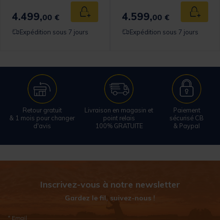
4.499,
4.599,
 au panier
Ajouter au panier
Ajouter
00 €
00 €
Expédition sous 7 jours
Expédition sous 7 jours
Retour gratuit
Livraison en magasin et
Paiement
& 1 mois pour changer
point relais
sécurisé CB
d'avis
100% GRATUITE
& Paypal
Inscrivez-vous à notre newsletter
Gardez le fil, suivez-nous !
* Email