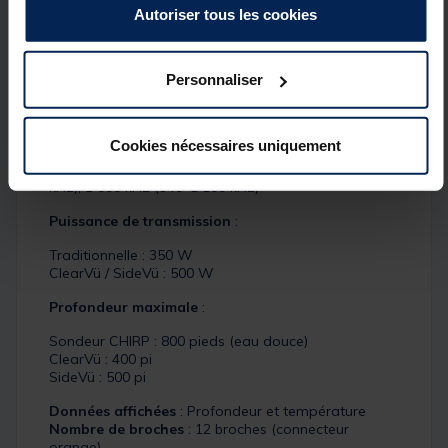
Fonctions et caractéristiques
Autoriser tous les cookies
du sondeur
Fréquences prises en charge
:
Personnaliser
Sondeur CHIRP
: Haut débit et faisceau large (150–
240 kHz)
ClearVü
: 455 kHz (425–485 kHz), 800 kHz (790–850
Cookies nécessaires uniquement
kHz), 1 000 kHz (940–1 100 kHz)
SideVü
: 455 kHz (425–485 kHz), 800 kHz (790–850
kHz), 1 000 kHz (940–1 100 kHz)
Puissance de transmission
:
Traditionnelle : 350 W
ClearVü / SideVü : 500 W
Profondeur maximale
:
Sondeur CHIRP : 800 pieds (eau douce)
ClearVü : 400 pi
SideVü : 500 pi
Données affichées
: Profondeur et température
Nombre de broches
: 12 broches (connecteur
orange)