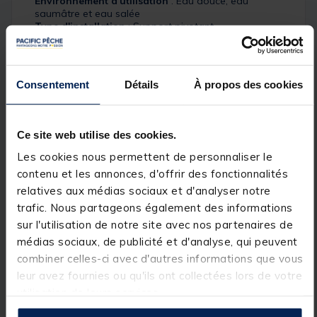
Environnement d'utilisation
: Eau douce, eau
saumâtre et eau salée
Type d'installation
: Support pivotant
Poussée maximale
:
100 lb (ISO 13342) avec hélice haute performance en
36 V
Consentement
Détails
À propos des cookies
80 lb (ISO 13342) avec hélice haute performance en
24 V
Tension
: 24 ou 36 V
Ce site web utilise des cookies.
Direction électrique
: Oui
Compas électronique intégré
: Oui
Les cookies nous permettent de personnaliser le
GPS intégré
: Oui (GPS double fréquence)
contenu et les annonces, d'offrir des fonctionnalités
Garantie
: 3 ans + garantie limitée à vie sur l’arbre
Résistance à l’eau
: IPX7
relatives aux médias sociaux et d'analyser notre
Emplacement de montage
: Proue
trafic. Nous partageons également des informations
Télécommande sans fil
: Oui (incluse)
sur l'utilisation de notre site avec nos partenaires de
Compatible avec les pédales
: Oui
Indicateur de batterie
: Oui
médias sociaux, de publicité et d'analyse, qui peuvent
Contrôle de vitesse variable
: Oui (20 pas)
combiner celles-ci avec d'autres informations que vous
Indicateur de direction à voyant
: Oui
leur avez fournies ou qu'ils ont collectées lors de votre
Contrôle depuis votre quatix
: Oui
Inversion manuelle de la rotation
: Oui
utilisation de leurs services.