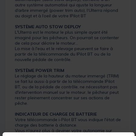
autre système automatisé qui ajuste la longueur
d‘arbre immergé (power trim auto), l‘Ulterra répond
au doigt et à l‘oeil de votre IPilot BT
SYSTÈME AUTO STOW DEPLOY
L'Ulterra est le moteur le plus simple ayant été
imaginé pour les pêcheurs. On pourrait se contenter
de cela pour décrire le moteur...
La mise à l'eau et le relevage peuevent se faire à
partir de la télécommande du IPilot BT ou de la
nouvelle pédale de contrôle.
SYSTÈME POWER TRIM
Le réglage de la hauteur du moteur immergé (TRIM)
se fait lui aussi à partir de la télécommande IPilot
BT, ou de la pédale de contrôle, ne nécessitant pas
d'intervention manuel sur le moteur, le pêcheur peut
rester pleinement concentrer sur ses actions de
pêche.
INDICATEUR DE CHARGE DE BATTERIE
Votre télécommande i-Pilot BT vous indique l'état de
charge des batterie à distance.
Vous n'aurez plus à deviner votre autonomie sur