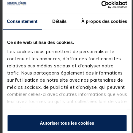
l'eau !
SONDE US2
La sonde US2 et son câble sont complètement
Consentement
Détails
À propos des cookies
cachés et protégés à l’intérieur du bloc moteur. Son
blindage élimine pratiquement toutes les
interférences des vibrations du moteur.
La sonde US2 fonctionne avec la technologie DUAL
Ce site web utilise des cookies.
BEAM + Humminbird.
Il balaye l’eau en utilisant des faisceaux de 20 ° et 60
Les cookies nous permettent de personnaliser le
° qui vous donne une vision élargie égale à la
contenu et les annonces, d'offrir des fonctionnalités
profondeur. L’US 2 est développé pour être
totalement compatible avec votre sondeur
relatives aux médias sociaux et d'analyser notre
Humminbird. Il suffit d’un adaptateur
trafic. Nous partageons également des informations
pour pouvoir brancher votre sondeur.
sur l'utilisation de notre site avec nos partenaires de
Détails
médias sociaux, de publicité et d'analyse, qui peuvent
CARACTÉRISTIQUES
combiner celles-ci avec d'autres informations que vous
• Arbre en matériau composite indestructible
leur avez fournies ou qu'ils ont collectées lors de votre
• Système Cool Quiet Power
utilisation de leurs services.
• Universal Sonar
• Télécommande I Pilot BT/US2
• Système Automatisé effectuant la manoeuvre
Autoriser tous les cookies
mise à l‘eau / relevage du moteur
• Fonction Trim automatique pour ajuster la