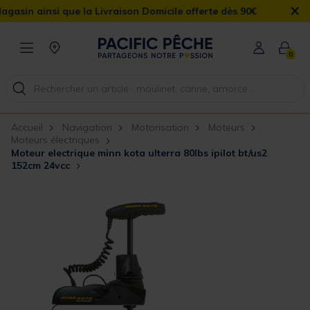
×
insi que la Livraison Domicile offerte dès 90€
0
Accueil
Navigation
Motorisation
Moteurs
Moteurs électriques
Moteur electrique minn kota ulterra 80lbs ipilot bt/us2
152cm 24vcc