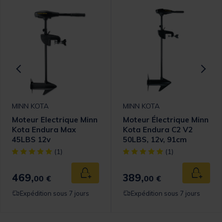
MINN KOTA
MINN KOTA
Moteur Electrique Minn
Moteur Électrique Minn
Kota Endura Max
Kota Endura C2 V2
45LBS 12v
50LBS, 12v, 91cm
[object Object] out of 5 Customer Rating
[object Object] out of 5 Cust
(1)
(1)
469,
389,
 au panier
Ajouter au panier
Ajouter
00 €
00 €
Expédition sous 7 jours
Expédition sous 7 jours