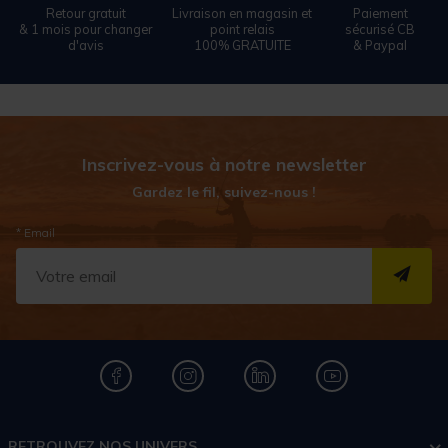
Retour gratuit
Livraison en magasin et
Paiement
& 1 mois pour changer
point relais
sécurisé CB
d'avis
100% GRATUITE
& Paypal
Inscrivez-vous à notre newsletter
Gardez le fil, suivez-nous !
* Email
S''I
RETROUVEZ NOS UNIVERS