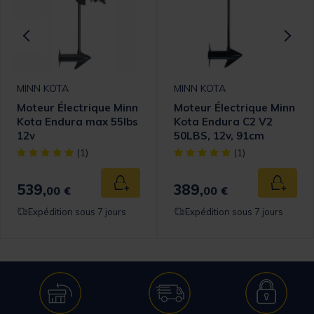
MINN KOTA
MINN KOTA
Moteur Électrique Minn
Moteur Électrique Minn
Kota Endura max 55lbs
Kota Endura C2 V2
12v
50LBS, 12v, 91cm
[object Object] out of 5 Customer Rating
[object Object] out of 5 Cust
(1)
(1)
539,
389,
 au panier
Ajouter au panier
Ajouter
00 €
00 €
Expédition sous 7 jours
Expédition sous 7 jours