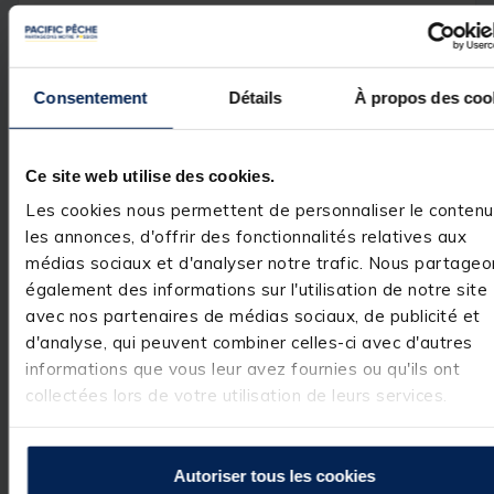
Puissance 45 ou 55 lbs
Vitesses : variateur
Jauge de batterie
Système Digital Maximizer
Poignée télescopique 15 cm
Consentement
Détails
À propos des coo
Hélice Power Prop
Direction Manuelle
Système Cool Quite Power
Support de fixation multipositions
Ce site web utilise des cookies.
Les cookies nous permettent de personnaliser le contenu
les annonces, d'offrir des fonctionnalités relatives aux
médias sociaux et d'analyser notre trafic. Nous partageo
également des informations sur l'utilisation de notre site
Spécifications
avec nos partenaires de médias sociaux, de publicité et
d'analyse, qui peuvent combiner celles-ci avec d'autres
Réf.
11118-1
informations que vous leur avez fournies ou qu'ils ont
collectées lors de votre utilisation de leurs services.
Marque
MINN KOTA
Autoriser tous les cookies