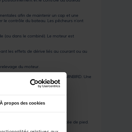
 le positionnement et le contrôle du bateau
ementales afin de maintenir un cap et une
er le contrôle du bateau. Les pêcheurs n’ont
e (ou dans le combiné). Le moteur est
ant les effets de dérive liés au courant ou au
e relevage du moteur.
tilisation à partir d’un combiné HUMMINBIRD. Une
À propos des cookies
ionnalités les plus utilisées à portée de pied.
nctionnalités relatives aux