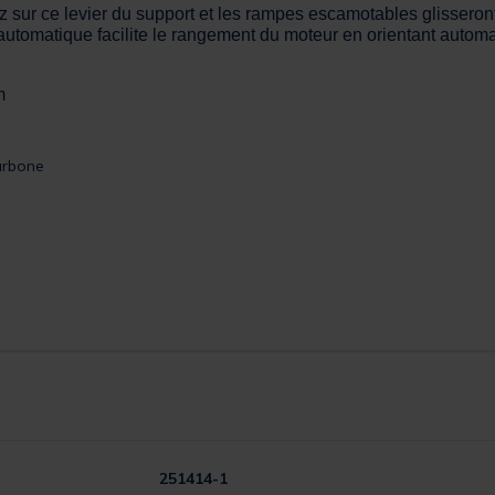
sur ce levier du support et les rampes escamotables glisseront 
e automatique facilite le rangement du moteur en orientant auto
m
arbone
251414-1