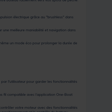
 votre bateau facilement vers vos spots de pêche.
pulsion électrique grâce au "brushless" dans
 une meilleure maniabilité et navigation dans
et même un mode éco pour prolonger la durée de
r l'utilisateur pour garder les fonctionnalités
ns fil compatible avec l’application One-Boat
 contrôler votre moteur avec des fonctionnalités