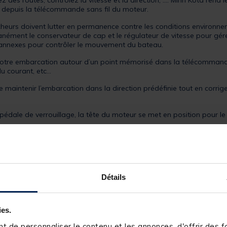
 des routes, contrôlez la vitesse et la direction, .... Minn Kota rend
depuis la télécommande sans fil du moteur.
êcheurs doivent lutter en permanence contre les conditions environn
tanément le conservateur de cap et le régulateur de vitesse pour gér
s annexes pour contrôler le mouvement du bateau.
 votre embarcation autour d’un point mémorisé dans la télécommand
u courant, etc…
maintenir l’embarcation dans la direction prédéfinie tout en corrige
pédale de verrouillage, la tête du moteur se met en position pour l
iser toutes les informations sur la consommation et l’autonomie en u
dessous de 20%.
Détails
ur Terrova Quest :
on de raccourci programmable par l'utilisateur pour garder les fonct
ies.
 de personnaliser le contenu et les annonces, d'offrir des fo