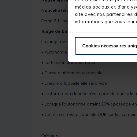
Nouvelles
hélices redisignées pour des perf
médias sociaux et d'analyse
Nouvelle télécommande sans fil :
des heures d
site avec nos partenaires d
Écran 2.1’’ non tactile / 4 raccourcis programmab
informations que vous leur a
Jauge de batterie
La jauge de batterie sur les QUEST donne accè
Cookies nécessaires uni
• Autonomie en %
• La tension batterie moteur
• Durée d’utilisation disponible
• L’heure à laquelle elle sera vide
• L’information donnée n’est correcte que si le 
• Lorsque l’autonomie atteint 20% : passage 
• Cet écran n’est disponible QUE sur les comb
Détails