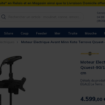
ite* en Relais et en Magasin ainsi que la Livraison Domicile offe
Servic
04 99 
(9h30
Silure
Coup
Feeder
Mer
Truite
Mouche
lectriques
Moteur Electrique Avant Minn Kota Terrova Qcuest
Moteur Elec
Qcuest-90/
cm
Détails du produ
ÉGALÉ Le Terro...
4.599,
00 