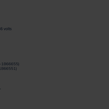
6 volts
K-1866655)
1866551)
+