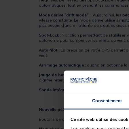
inégalées. Définissez des Spot-Locks, enregistrez
automatiques, tout en prenant les commandes 
Mode dérive "drift mode"
: Aujourd’hui, les p
vitesse constante. Le mode dérive utilise simul
plus besoin d’ancre flottante ou d’autres aide
Spot-Lock :
Fonction permettant de stabiliser
autonome pour compenser les effets du vent, d
AutoPilot :
La précision de votre GPS permet de 
vent.
Arrimage automatique
: quand on actionne la 
Jauge de batterie :
il est possible de visual
alarme retentit lorsque l'autonomie passe en 
Sonde Intégrée :
Dual Spectrum CHIRP
Consentement
Nouvelle pédale électrique programmable po
Boutons de direction gauche/droite, plus un bout
Ce site web utilise des cook
Les cookies nous permettent