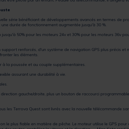
rrait être piloté par un enfant. Pédale ou télécommande, il dirigera
buste
velle série bénéficiant de développements avancés en termes de pro
c une durée de fonctionnement augmentée jusqu'à 30 %.
 jusqu'à 50% pour les moteurs 24v et 30% pour les moteurs 36v pour
 un support renforcés, d'un système de navigation GPS plus précis 
ffronter les éléments.
er à la poussée et au couple supplémentaires.
lexible assurant une durabilité à vie.
les.
irection gauche/droite, plus un bouton de raccourci programmable pa
: tous les Terrova Quest sont livrés avec la nouvelle télécommande sa
on le plus fiable en matière de pêche. Le moteur utilise le GPS pour