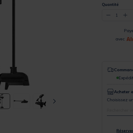
Quantité
−
+
1
Pay
avec
Commande
Expédit
Acheter 
Choisissez un
Rechercher v
Réserver