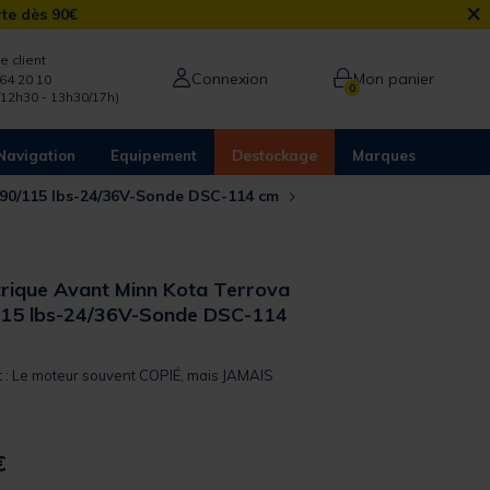
×
rte dès 90€
e client
Connexion
Mon panier
64 20 10
0
/12h30 - 13h30/17h)
Navigation
Equipement
Destockage
Marques
-90/115 lbs-24/36V-Sonde DSC-114 cm
trique Avant Minn Kota Terrova
115 lbs-24/36V-Sonde DSC-114
it : Le moteur souvent COPIÉ, mais JAMAIS
€