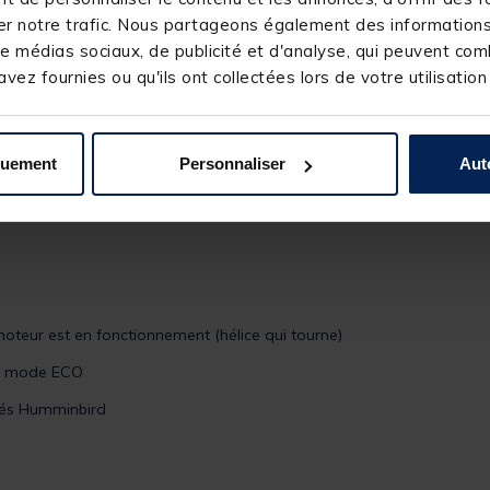
ormances optimales.
r notre trafic. Nous partageons également des informations s
e développement pour offrir le meilleur de la technologie aux pêch
e médias sociaux, de publicité et d'analyse, qui peuvent comb
les / Légère / Clavier simple / Menu intuitif / Antidérapante / Dimens
vez fournies ou qu'ils ont collectées lors de votre utilisation
s :
quement
Personnaliser
Aut
moteur est en fonctionnement (hélice qui tourne)
en mode ECO
inés Humminbird