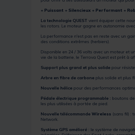
pour offrir à ses utilisateurs un moteur qui pou
+ Puissant + Silencieux + Performant + Ro
La technologie QUEST
vient équiper cette nou
les rotors. Le moteur gagne en autonomie ave
La performance n'est pas en reste avec un gain
des conditions extrêmes (herbiers).
Disponible en 24 / 36 volts avec un moteur et
vie de la batterie, le Terrova Quest est prêt à a
Support plus grand et plus solide
pour résist
Arbre en fibre de carbone
plus solide et plus f
Nouvelle hélice
pour des performances optima
Pédale électrique programmable :
boutons de d
les plus utilisées à portée de pied.
Nouvelle télécommande
Wireless
(sans fil) 
Network.
Système GPS amélioré :
le système de navigati