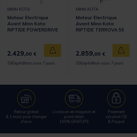
MINN KOTA
MINN KOTA
Moteur Electrique
Moteur Electrique
Avant Minn Kota
Avant Minn Kota
RIPTIDE POWERDRIVE
RIPTIDE TERROVA 55
70 BT - SPOTLOCK - 70
BT - GPS - 55 Lbs -
Lbs - 24Vcc - 165cm
12Vcc - 137cm
2.429,
2.859,
 au panier
Ajouter au panier
Ajouter
00 €
00 €
Expédition sous 7 jours
Expédition sous 7 jours
Retour gratuit
Livraison en magasin et
Paiement
& 1 mois pour changer
point relais
sécurisé CB
d'avis
100% GRATUITE
& Paypal