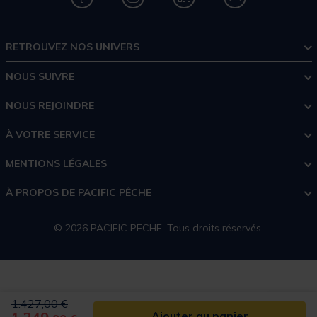
RETROUVEZ NOS UNIVERS
NOUS SUIVRE
NOUS REJOINDRE
À VOTRE SERVICE
MENTIONS LÉGALES
À PROPOS DE PACIFIC PÊCHE
© 2026 PACIFIC PECHE. Tous droits réservés.
Price reduced from
to
1.427,00 €
Ajouter au panier