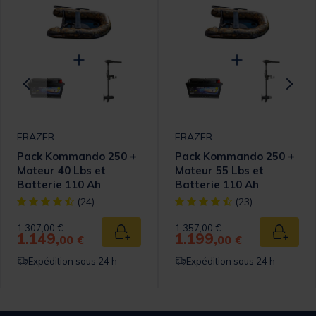
FRAZER
FRAZER
Pack Kommando 250 +
Pack Kommando 250 +
Moteur 40 Lbs et
Moteur 55 Lbs et
Batterie 110 Ah
Batterie 110 Ah
omer Rating
[object Object] out of 5 Customer Rating
[object Object] out of 5 Cust
(24)
(23)
Price reduced from
to
Price reduced from
to
1.307,00 €
1.357,00 €
1.149,
1.199,
 au panier
Ajouter au panier
Ajouter
00 €
00 €
Expédition sous 24 h
Expédition sous 24 h