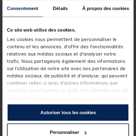
Description
Consentement
Détails
À propos des cookies
Performance et confort d’utilisation sont les
principaux atouts de ce moteur électrique
Ce site web utilise des cookies.
FRAZER Motor
qui répondra aux besoins des
pêcheurs les plus exigeants. Les moteurs
Les cookies nous permettent de personnaliser le
électriques
Frazer
sont construits à partir de
contenu et les annonces, d'offrir des fonctionnalités
matériaux robustes pour une excellente
relatives aux médias sociaux et d'analyser notre
longévité. Les dernières innovations techniques
qu’ils intègrent assurent une puissance sans
trafic. Nous partageons également des informations
faille et une très grande facilité d’usage. Cette
sur l'utilisation de notre site avec nos partenaires de
nouvelle gamme de
moteurs électriques 12v
médias sociaux, de publicité et d'analyse, qui peuvent
est sans aucun doute le meilleur rapport
qualité/prix à ce jour. Equipé d'un
moteur
sans
combiner celles-ci avec d'autres informations que
balai (brushless) de toute dernière génération,
vous leur avez fournies ou qu'ils ont collectées lors de
ce propulseur de
65 lbs
pour une alimentation
votre utilisation de leurs services.
en 12v est ce qu'il se fait de plus puissant en
terme de moteur électrique tableau arrière en
12v
.
Autoriser tous les cookies
Avec son gain de puissance contrôlé par un
système de variateur digital en marche avant /
arrière sa consommation électrique est
Personnaliser