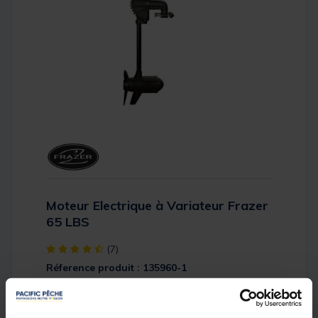
Moteur Electrique à Variateur Frazer
65 LBS
[object Object] out of 5 Customer Rating
(7)
Réference produit : 135960-1
Quantité: 1