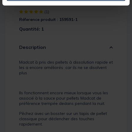
25mm 450g
[object Object] out of 5 Customer Rating
(1)
Réference produit : 159591-1
Quantité: 1
Description
Madcat à pris des pellets à dissolution rapide et
les a encore améliorés car ils ne se disolvent
plus
Ils fonctionnent encore mieux lorsque vous les
associé à la sauce pour pellets Madcat de
préférence trempée dedans pendant la nuit.
Pêchez avec un bosster sur un tapis de pellet
classique pour déclencher des touches
rapidement.