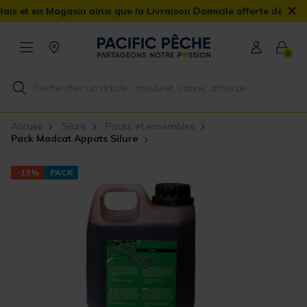
×
n Magasin ainsi que la Livraison Domicile offerte dès 90€
0
Accueil
Silure
Packs et ensembles
Pack Madcat Appats Silure
-13%
PACK