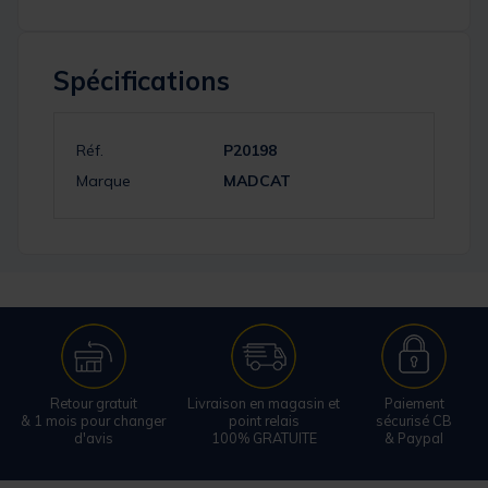
Spécifications
Réf.
P20198
Marque
MADCAT
Retour gratuit
Livraison en magasin et
Paiement
& 1 mois pour changer
point relais
sécurisé CB
d'avis
100% GRATUITE
& Paypal