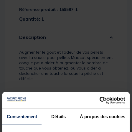
Réference produit : 159597-1
Quantité: 1
Description
Augmenter le gout et l'odeur de vos pellets
avec la sauce pour pellets Madcat spécialement
conçue pour aider à augmenter le bombre de
touche que vous obtenez, ou vous aider à
déclencher une touche lorsque la pêche est
difficile.
Pour un meilleur résultat nous vous conseillons
de faire tremper vos appâts pendant la nuit.
Consentement
Détails
À propos des cookies