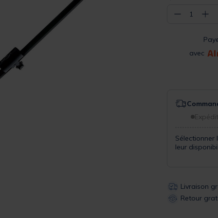
−
+
1
Pay
avec
Commande
Expédit
Sélectionner 
leur disponib
Livraison g
Retour grat