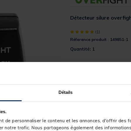
Détecteur silure overfigh
[object Object] out of 5 Custom
(1)
Réference produit : 149851-1
Quantité: 1
Description
Mis au point par
Overfight
, le
C
vous accompagnera pour vos 
Avec son rapport technicité/pri
Détails
pêcheurs à la bouée qui souhai
passion.
ies.
 de personnaliser le contenu et les annonces, d'offrir des fo
r notre trafic. Nous partageons également des informations s