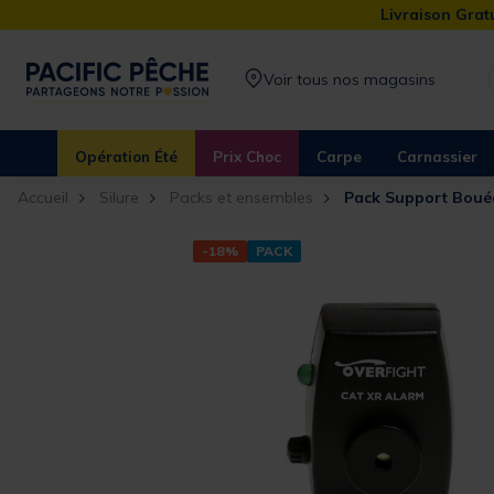
Livraison Gratu
Voir tous nos magasins
Opération Été
Prix Choc
Carpe
Carnassier
Accueil
Silure
Packs et ensembles
Pack Support Boué
-18%
PACK