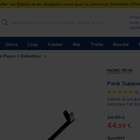
ite* en Relais et en Magasin ainsi que la Livraison Domicile offe
Servic
04 99 
(9h30
Silure
Coup
Feeder
Mer
Truite
Mouche
e Pique + Détecteur
Pack Suppor
[object Object]
(1)
Détails du produi
détecteur Cat Ala
Price reduced 
to
54,98 €
44,
99 €
Quantité