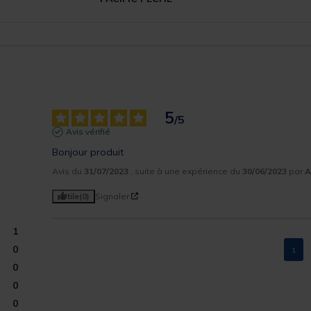
5
/
5
Avis vérifié
Bonjour produit
Avis du
31/07/2023
, suite à une expérience du
30/06/2023
par
A
Utile
(0)
Signaler
1
0
1
0
0
0