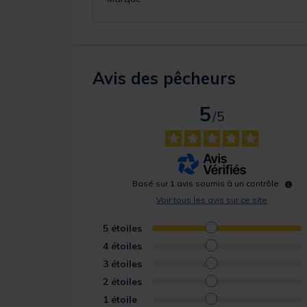
Avis des pêcheurs
5
/
5
Basé sur
1
avis soumis à un contrôle
Voir tous les avis sur ce site
5
étoiles
4
étoiles
3
étoiles
2
étoiles
1
étoile