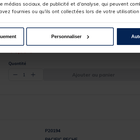
e médias sociaux, de publicité et d'analyse, qui peuvent comb
vez fournies ou qu'ils ont collectées lors de votre utilisation
quement
Personnaliser
Aut
Price reduced from
to
54,98 €
44,
99 €
Quantité
Ajouter au panier
−
+
1
P20194
PACIFIC PECHE