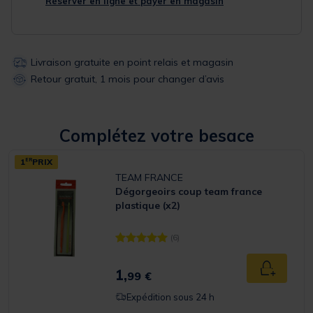
Réserver en ligne et payer en magasin
Livraison gratuite en point relais et magasin
Retour gratuit, 1 mois pour changer d’avis
Complétez votre besace
1
ER
PRIX
TEAM FRANCE
Dégorgeoirs coup team france
plastique (x2)
(6)
[object Object] out of 5 Customer Rating
1,
Ajouter a
99 €
Expédition sous 24 h