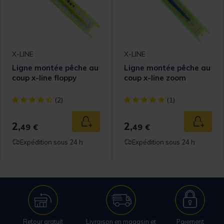
X-LINE
X-LINE
Ligne montée pêche au
Ligne montée pêche au
coup x-line floppy
coup x-line zoom
[object Object] out of 5 Customer Rating
[object Object] out of 5 Cust
(2)
(1)
2,
2,
Ajouter au panier
Ajouter
49 €
49 €
Expédition sous 24 h
Expédition sous 24 h
Retour gratuit
Livraison en magasin et
Paiement