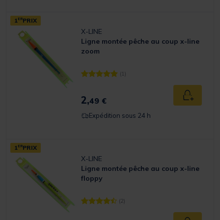
1
ER
PRIX
X-LINE
Ligne montée pêche au coup x-line
zoom
(1)
[object Object] out of 5 Customer Rating
2,
Ajouter a
49 €
Expédition sous 24 h
1
ER
PRIX
X-LINE
Ligne montée pêche au coup x-line
floppy
(2)
[object Object] out of 5 Customer Rating