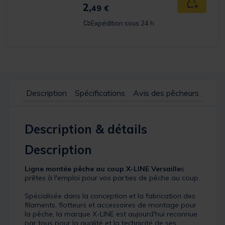
2,
Ajouter a
49 €
Expédition sous 24 h
Description
Spécifications
Avis des pêcheurs
Description & détails
Description
Ligne montée pêche au coup X-LINE Versaille
s
prêtes à l'emploi pour vos parties de pêche au coup.
Spécialisée dans la conception et la fabrication des
filaments, flotteurs et accessoires de montage pour
la pêche, la marque X-LINE est aujourd'hui reconnue
par tous pour la qualité et la technicité de ses