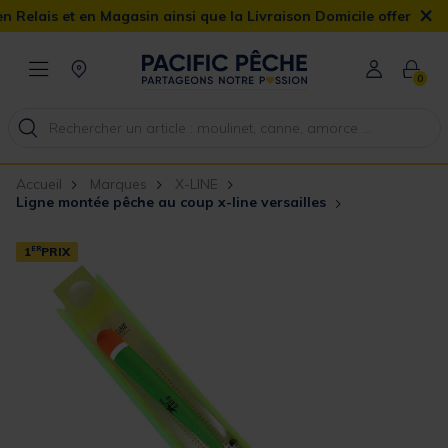
×
et en Magasin ainsi que la Livraison Domicile offerte dès 90€
0
Accueil
Marques
X-LINE
Ligne montée pêche au coup x-line versailles
1
ER
PRIX