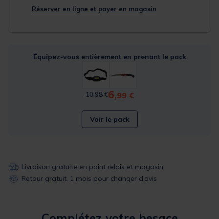
Réserver en ligne et payer en magasin
Équipez-vous entièrement en prenant le pack
6,
Price reduced from
to
99 €
10,98 €
Voir le pack
Livraison gratuite en point relais et magasin
Retour gratuit, 1 mois pour changer d’avis
Complétez votre besace