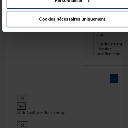
répondu à vos 
Personnaliser
attentes. Votre 
recommandation
est très apprécié
Cookies nécessaires uniquement
et nous espérons
vous retrouver 
bientôt sur notre 
site. 

Cordialement.

L’équipe 
pacificpeche
1