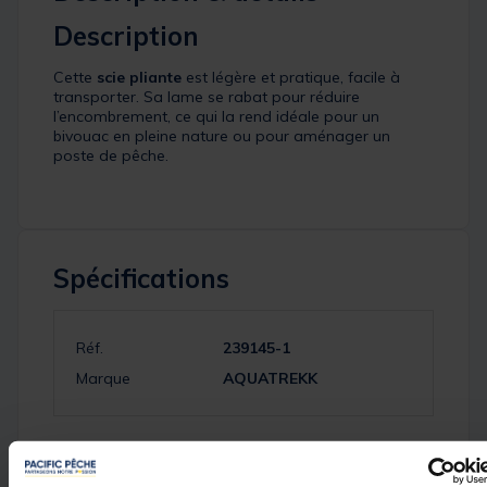
Description
Cette
scie pliante
est légère et pratique, facile à
transporter. Sa lame se rabat pour réduire
l’encombrement, ce qui la rend idéale pour un
bivouac en pleine nature ou pour aménager un
poste de pêche.
Spécifications
Réf.
239145-1
Marque
AQUATREKK