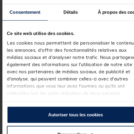
Avis des pêcheurs
Consentement
Détails
À propos des co
5
/
5
Avis vérifié
Ce site web utilise des cookies.
Très bien, conforme à 
attentes, je recomman
Les cookies nous permettent de personnaliser le contenu
Avis du
12/06/2026
, suite
Basé sur
1
avis soumis à un
les annonces, d'offrir des fonctionnalités relatives aux
expérience du
11/05/2026
contrôle
médias sociaux et d'analyser notre trafic. Nous partageo
Voir tous les avis sur ce site
Utile
(0)
également des informations sur l'utilisation de notre site
Signaler
avec nos partenaires de médias sociaux, de publicité et
5
étoiles
1
d'analyse, qui peuvent combiner celles-ci avec d'autres
4
étoiles
0
Réponse de
informations que vous leur avez fournies ou qu'ils ont
pacificpeche.com
3
étoiles
0
collectées lors de votre utilisation de leurs services.
Bonjour, 

2
étoiles
0
1
étoile
0
Nous vous 
remercions pour 
votre avis positif 
Autoriser tous les cookies
Nous sommes 
ravis d'apprendr
que le produit a 