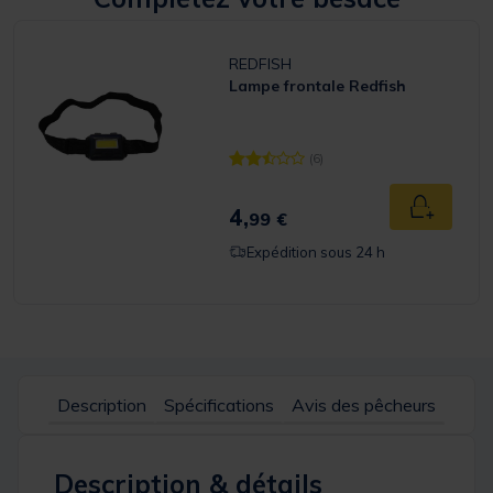
REDFISH
Lampe frontale Redfish
(6)
[object Object] out of 5 Customer R
4,
Ajouter a
99 €
Expédition sous 24 h
Description
Spécifications
Avis des pêcheurs
Description & détails