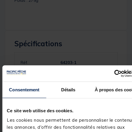
Poids : 275g
Spécifications
Réf.
64203-1
Marque
VERSUS
Consentement
Détails
À propos des coo
Avis des pêcheurs
Ce site web utilise des cookies.
5
/
5
Les cookies nous permettent de personnaliser le contenu
Avis vérifié
les annonces, d'offrir des fonctionnalités relatives aux