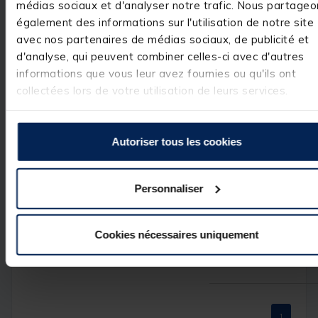
médias sociaux et d'analyser notre trafic. Nous partageo
BIEN POUR RANGER ME
LEURRES PRATIQUE LE
également des informations sur l'utilisation de notre site
REVERSIBLE
avec nos partenaires de médias sociaux, de publicité et
Basé sur
1
avis soumis à un
Avis du
11/07/2024
, suite
contrôle
d'analyse, qui peuvent combiner celles-ci avec d'autres
expérience du
10/06/2024
Voir tous les avis sur ce site
informations que vous leur avez fournies ou qu'ils ont
Utile
(0)
collectées lors de votre utilisation de leurs services.
Signaler
5
étoiles
1
4
étoiles
0
3
étoiles
0
Réponse de
pacificpeche.com
Autoriser tous les cookies
2
étoiles
0
Bonjour,

1
étoile
0
Merci beaucoup 
de votre note et 
Personnaliser
votre 
commentaire. 
Votre avis est 
essentiel !

Cookies nécessaires uniquement
L’équipe Pacific 
Pêche
1