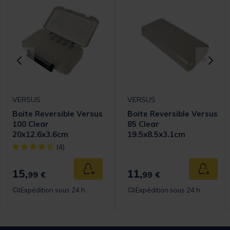
VERSUS
VERSUS
Boite Reversible Versus
Boite Reversible Versus
100 Clear
85 Clear
20x12.6x3.6cm
19.5x8.5x3.1cm
omer Rating
[object Object] out of 5 Customer Rating
(4)
15,
11,
 au panier
Ajouter au panier
Ajouter
99 €
99 €
Expédition sous 24 h
Expédition sous 24 h