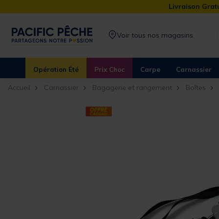
Livraison Gratu
Voir tous nos magasins
Opération Été
Prix Choc
Carpe
Carnassier
Accueil
Carnassier
Bagagerie et rangement
Boîtes