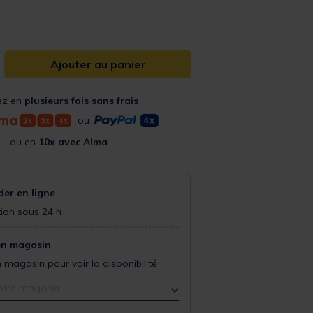
Ajouter au panier
ez en
plusieurs fois sans frais
ou
ou en
10x avec Alma
r en ligne
ion sous 24 h
en magasin
 magasin pour voir la disponibilité
otre magasin