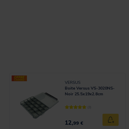
VERSUS
Boite Versus VS-3020NS-
Noir 25.5x19x2.8cm
(3)
[object Object] out of 5 Customer
12,
Ajouter a
99 €