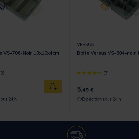
VERSUS
us VS-706-Noir 19x10x4cm
Boite Versus VS-804-noir
t] out of 5 Customer Rating
[object Object] out of 5 Cust
(2)
(3)
5,
Ajouter au panier
49 €
sous 24 h
Expédition sous 24 h