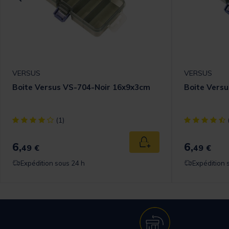
VERSUS
VERSUS
Boite Versus VS-704-Noir 16x9x3cm
Boite Vers
[object Object] out of 5 Customer Rating
[object Objec
(1)
6,
6,
 au panier
Ajouter au panier
49 €
49 €
Expédition sous 24 h
Expédition 