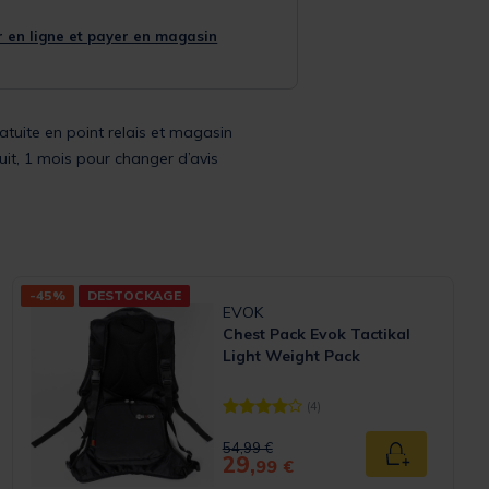
 en ligne et payer en magasin
ratuite en point relais et magasin
uit, 1 mois pour changer d’avis
-45%
DESTOCKAGE
EVOK
Chest Pack Evok Tactikal
Light Weight Pack
(4)
[object Object] out of 5 Customer Ra
Price reduced from
to
54,99 €
29,
 panier
Ajouter au p
99 €