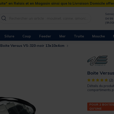
ite* en Relais et en Magasin ainsi que la Livraison Domicile offe
Servic
04 99 
(9h30
Silure
Coup
Feeder
Mer
Truite
Mouche
Boite Versus VS-320-noir 13x10x4cm
Boite Versu
[object Object]
(2)
Détails du produit
compartiments pli
POUR 2 BOITES
QU'UNE