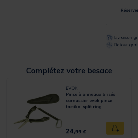
Réserver
Livraison g
Retour grat
Complétez votre besace
EVOK
Pince à anneaux brisés
carnassier evok pince
tactikal split ring
 Rating
24,
u panier
Ajouter au
99 €