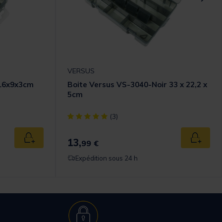
VERSUS
 16x9x3cm
Boite Versus VS-3040-Noir 33 x 22,2 x
5cm
omer Rating
[object Object] out of 5 Customer Rating
(3)
13,
Ajouter au panier
Ajouter
99 €
Expédition sous 24 h