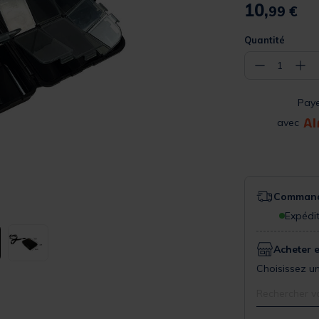
10,
99 €
Quantité
−
+
1
Pay
avec
Commande
Expédit
Acheter 
Choisissez un
Rechercher v