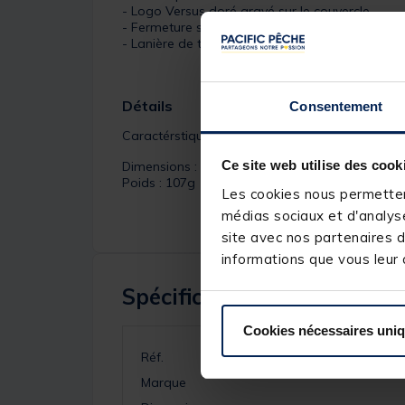
- Logo Versus doré gravé sur le couvercle
- Fermeture sécurisée par loquet en plastique
- Lanière de transport incluse
Détails
Consentement
Caractérstiques de la
VS320Noir
:
Ce site web utilise des cook
Dimensions : 127x104x34mm
Poids : 107g
Les cookies nous permettent
médias sociaux et d'analyse
site avec nos partenaires d
informations que vous leur a
Spécifications
Cookies nécessaires uni
Réf.
Marque