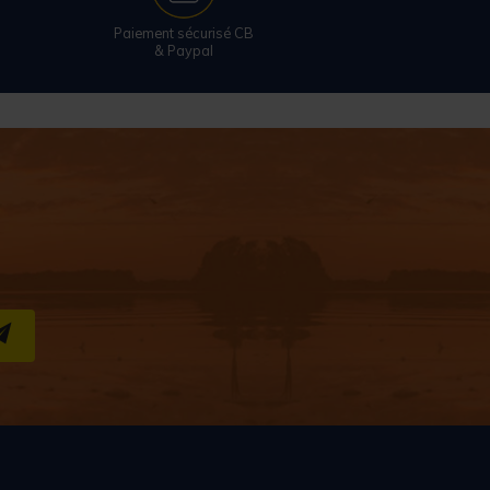
Paiement sécurisé CB
& Paypal
S''INSCRIRE