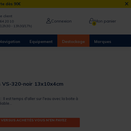
×
rte dès 90€
e client
Connexion
Mon panier
64 20 10
0
/12h30 - 13h30/17h)
Navigation
Equipement
Destockage
Marques
s VS-320-noir 13x10x4cm
 out of 5 Customer Rating
 : Il est temps d'aller sur l'eau avec la boite à
able...
 VERSUS ACHETÉS VOUS N'EN PAYEZ