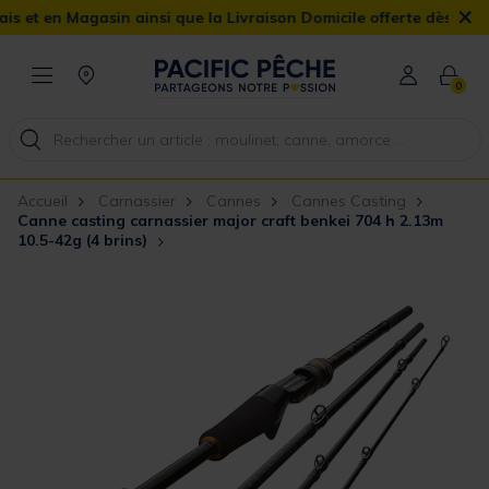
×
 en Magasin ainsi que la Livraison Domicile offerte dès 90€
0
Accueil
Carnassier
Cannes
Cannes Casting
Canne casting carnassier major craft benkei 704 h 2.13m
10.5-42g (4 brins)