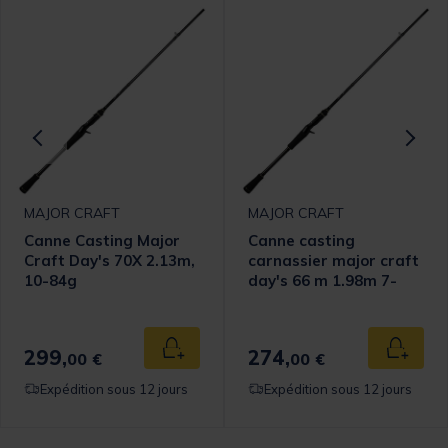
MAJOR CRAFT
MAJOR CRAFT
Canne Casting Major
Canne casting
Craft Day's 70X 2.13m,
carnassier major craft
10-84g
day's 66 m 1.98m 7-
21g
299,
274,
 au panier
Ajouter au panier
Ajouter
00 €
00 €
Expédition sous 12 jours
Expédition sous 12 jours