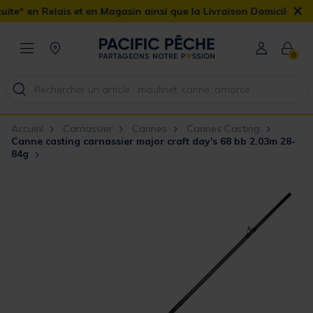
×
 et en Magasin ainsi que la Livraison Domicile offerte dès 90€
0
Accueil
Carnassier
Cannes
Cannes Casting
Canne casting carnassier major craft day's 68 bb 2.03m 28-
84g