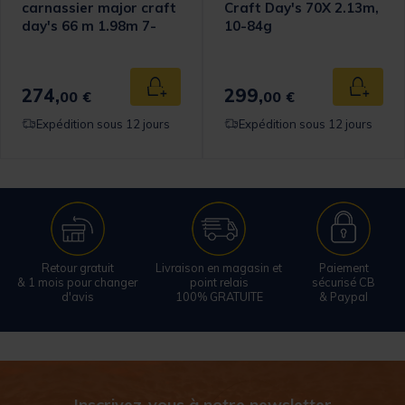
carnassier major craft
Craft Day's 70X 2.13m,
day's 66 m 1.98m 7-
10-84g
21g
274,
299,
 au panier
Ajouter au panier
Ajouter
00 €
00 €
Expédition sous 12 jours
Expédition sous 12 jours
Retour gratuit
Livraison en magasin et
Paiement
& 1 mois pour changer
point relais
sécurisé CB
d'avis
100% GRATUITE
& Paypal
Inscrivez-vous à notre newsletter