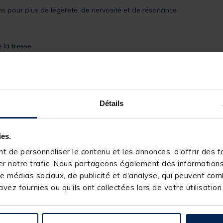
s pour plus de légèreté, de nervosité et de résonance
 la tresse
nfort de pêche optimal
prise en main sans faille
Détails
ies.
 de personnaliser le contenu et les annonces, d'offrir des fo
r notre trafic. Nous partageons également des informations s
e médias sociaux, de publicité et d'analyse, qui peuvent comb
vez fournies ou qu'ils ont collectées lors de votre utilisation