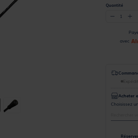
Quantité
−
+
1
Pay
avec
Commande
Expédit
Acheter 
Choisissez un
Rechercher v
Réserver