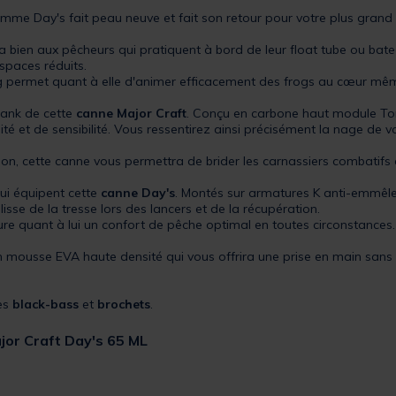
me Day's fait peau neuve et fait son retour pour votre plus grand p
bien aux pêcheurs qui pratiquent à bord de leur float tube ou bate
spaces réduits.
g permet quant à elle d'animer efficacement des frogs au cœur mê
blank de cette
canne Major Craft
. Conçu en carbone haut module Tor
é et de sensibilité. Vous ressentirez ainsi précisément la nage de vot
on, cette canne vous permettra de brider les carnassiers combatifs
ui équipent cette
canne Day's
. Montés sur armatures K anti-emmêl
isse de la tresse lors des lancers et de la récupération.
e quant à lui un confort de pêche optimal en toutes circonstances.
en mousse EVA haute densité qui vous offrira une prise en main san
des
black-bass
et
brochets
.
jor Craft Day's 65 ML