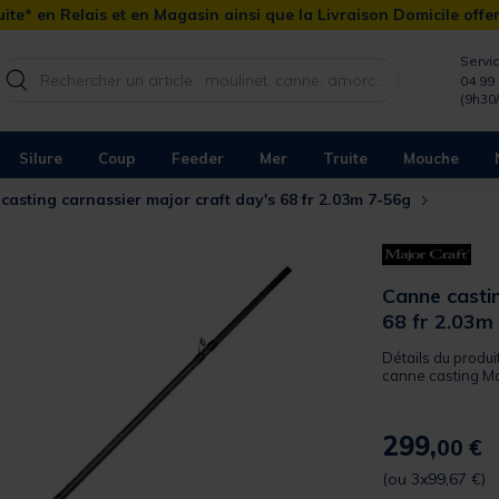
ite* en Relais et en Magasin ainsi que la Livraison Domicile offe
Servic
04 99 
(9h30
Silure
Coup
Feeder
Mer
Truite
Mouche
casting carnassier major craft day's 68 fr 2.03m 7-56g
Canne castin
68 fr 2.03m
Détails du produi
canne casting Maj
299,
00 €
(ou 3x99,67 €)