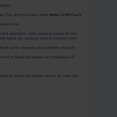
laisir.
au. Par cette longueur, cette
Major Craft Day's
me du cover.
ay 4 directions, cette canne possède de très
re leurre, les contacts avec la structure ainsi
 et de sortir vainqueur des combats musclés.
ement et dotés de bagues en céramique SiC,
s faille en action de pêche comme au cœur des