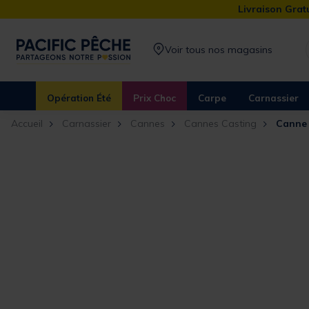
Livraison Gratu
Voir tous nos magasins
Opération Été
Prix Choc
Carpe
Carnassier
Accueil
Carnassier
Cannes
Cannes Casting
Canne 