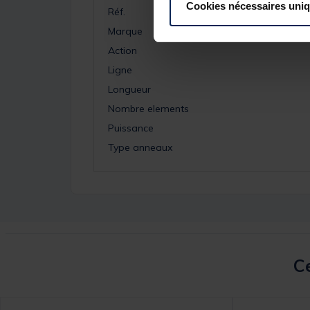
Cookies nécessaires uni
Réf.
Marque
Action
Ligne
Longueur
Nombre elements
Puissance
Type anneaux
Ce