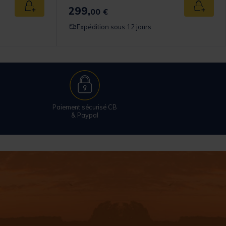
299,
Ajouter au panier
Ajouter
00 €
Expédition sous 12 jours
Paiement sécurisé CB
& Paypal