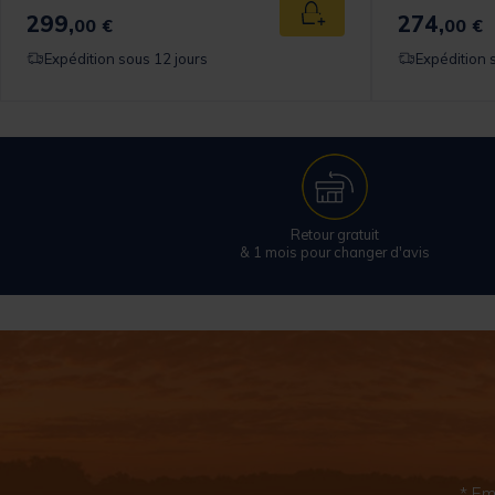
299,
274,
 au panier
Ajouter au panier
00 €
00 €
Expédition sous 12 jours
Expédition 
Retour gratuit
& 1 mois pour changer d'avis
* Em