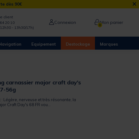
×
rte dès 90€
e client
Connexion
Mon panier
64 20 10
0
/12h30 - 13h30/17h)
Navigation
Equipement
Destockage
Marques
g carnassier major craft day's
 7-56g
t : Légère, nerveuse et très résonante, la
or Craft Day's 68 FR vou...