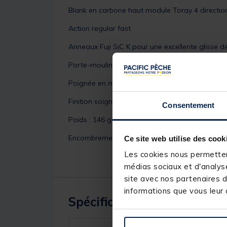
Blank en carbone haut module Toray 4 direction
Action regular fast
Anneaux Fuji SiC K pour une excellente glisse de
Porte-moulinet ergonomique ajouré pour un co
Poignée en mousse EVA haute densité pour une 
Finition soignée
Consentement
Poids : 146 g
Encombrement : 203 cm
Ce site web utilise des cook
Les cookies nous permettent
médias sociaux et d'analyse
site avec nos partenaires d
informations que vous leur a
Spécifications