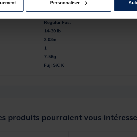
quement
Personnaliser
Aut
146693-1
MAJOR CRAFT
Regular Fast
14-30 lb
2.03m
1
7-56g
Fuji SiC K
s produits pourraient vous intéresse