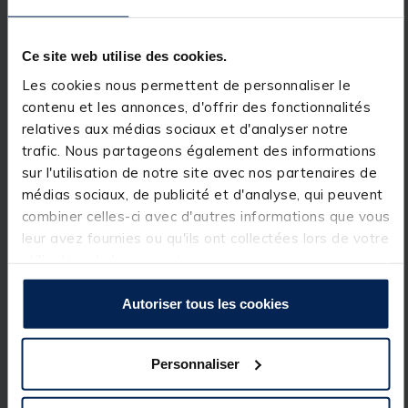
deux brins vous accompagne dans la traque des
brochets, sandres ou gros carnassiers avec des
leurres plus volumineux. Un excellent rapport
longueur/puissance/prix pour s’initier en grand.
Ce site web utilise des cookies.
Les cookies nous permettent de personnaliser le
Détails
contenu et les annonces, d'offrir des fonctionnalités
Caractéristiques :
relatives aux médias sociaux et d'analyser notre
trafic. Nous partageons également des informations
Longueur : 240cm
sur l'utilisation de notre site avec nos partenaires de
Plage d'utilisation : 10-45g
Sections : deux brins égaux
médias sociaux, de publicité et d'analyse, qui peuvent
combiner celles-ci avec d'autres informations que vous
leur avez fournies ou qu'ils ont collectées lors de votre
utilisation de leurs services.
Autoriser tous les cookies
Spécifications
Personnaliser
Réf.
239513-1
Marque
BZONE