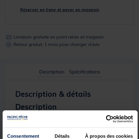
Réserver en ligne et payer en magasin
Livraison gratuite en point relais et magasin
Retour gratuit, 1 mois pour changer d’avis
Description
Spécifications
Description & détails
Description
Pensée pour les débutants à la recherche de
puissance et de portée, la
Bzone Striker
2.40m
permet de lancer des leurres de 10 à 45 g avec
aisance. Idéale pour pêcher du bord, cette canne
Consentement
Détails
À propos des cookies