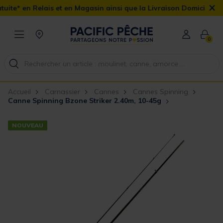
×
s et en Magasin ainsi que la Livraison Domicile offerte dès 90€
0
Accueil
Carnassier
Cannes
Cannes Spinning
Canne Spinning Bzone Striker 2.40m, 10-45g
NOUVEAU