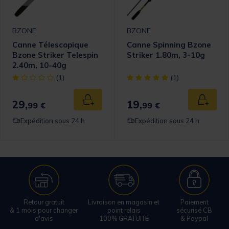
BZONE
BZONE
Canne Télescopique
Canne Spinning Bzone
Bzone Striker Telespin
Striker 1.80m, 3-10g
2.40m, 10-40g
omer Rating
[object Object] out of 5 Customer Rating
[object Object] out of 5 Cust
(1)
(1)
29,
19,
 au panier
Ajouter au panier
Ajouter
99 €
99 €
Expédition sous 24 h
Expédition sous 24 h
Retour gratuit
Livraison en magasin et
Paiement
& 1 mois pour changer
point relais
sécurisé CB
d'avis
100% GRATUITE
& Paypal