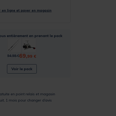
 en ligne et payer en magasin
ous entièrement en prenant le pack
69,
Price reduced from
to
99 €
94,98 €
Voir le pack
ratuite en point relais et magasin
uit, 1 mois pour changer d’avis