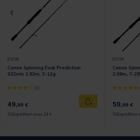
EVOK
EVOK
Canne Spinning Evok Prediction
Canne Spinn
632mls 1.92m, 3-12g
2.08m, 7-2
[object Object] out of 5 Customer Rating
[object Objec
(1)
49,
59,
 au panier
Ajouter au panier
99 €
99 €
Expédition sous 24 h
Expédition 