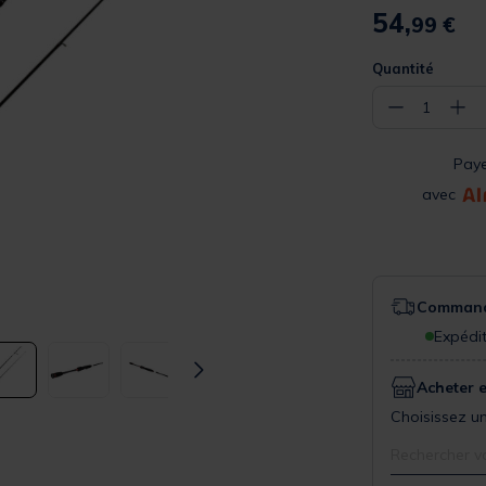
54,
99 €
Quantité
−
+
1
Pay
avec
Commande
Expédit
Acheter 
Choisissez un
Rechercher v