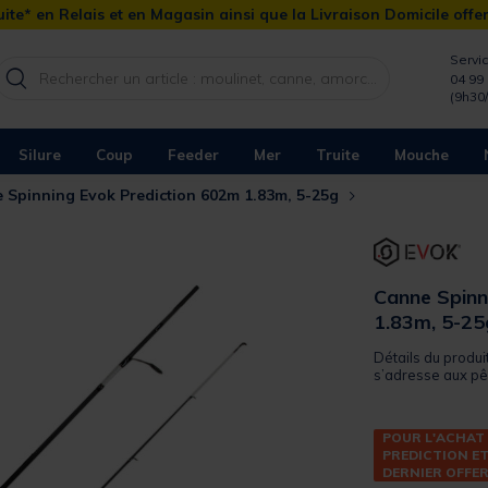
ite* en Relais et en Magasin ainsi que la Livraison Domicile offe
Servic
04 99 
(9h30
Silure
Coup
Feeder
Mer
Truite
Mouche
 Spinning Evok Prediction 602m 1.83m, 5-25g
Canne Spinn
1.83m, 5-25
Détails du produ
s’adresse aux pê
POUR L'ACHAT
PREDICTION ET
DERNIER OFFE