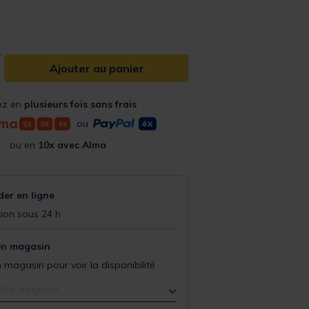
Ajouter au panier
ez en
plusieurs fois sans frais
ou
ou en
10x avec Alma
r en ligne
ion sous 24 h
en magasin
 magasin pour voir la disponibilité
otre magasin