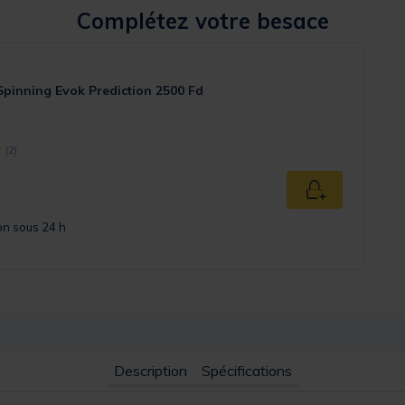
Complétez votre besace
Spinning Evok Prediction 2500 Fd
(2)
ject] out of 5 Customer Rating
Ajouter au pan
on sous 24 h
Description
Spécifications