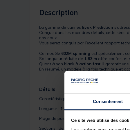
Description
La gamme de cannes
Evok Prediction
s’adress
Conçue dans les moindres détails, cette série d
nos eaux.
Vous serez conquis par l’excellent rapport techn
Ce modèle
602M spinning
est spécialement con
Sa longueur réduite de
1,83 m
offre confort et 
Quant à son blank à
action fast
, il garantit u
En résumé, un modèle à la fois technique et acc
Détails
Caractéristiques :
Consentement
Longueur : 1.83m
Plage de puissance : 5-25g
Ce site web utilise des cook
Sections : deux brins égaux
Les cookies nous permettent