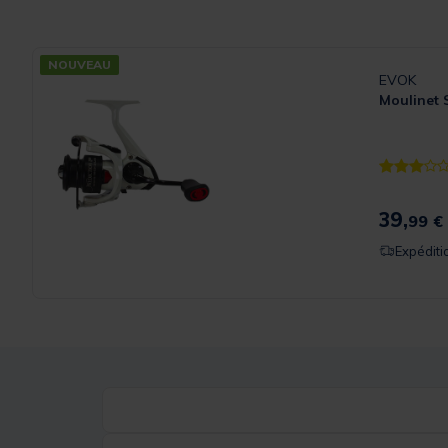
NOUVEAU
EVOK
Moulinet 
[object Ob
39,
99 €
Expéditi