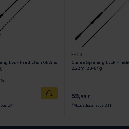
EVOK
ing Evok Prediction 682ms
Canne Spinning Evok Predi
8g
2.22m, 28-84g
t] out of 5 Customer Rating
(2)
59,
Ajouter au panier
99 €
sous 24 h
Expédition sous 24 h