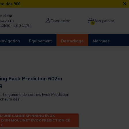
×
rte dès 90€
e client
Connexion
Mon panier
64 20 10
0
/12h30 - 13h30/17h)
Navigation
Equipement
Destockage
Marques
ing Evok Prediction 602m
g
it : La gamme de cannes Evok Prediction
cheurs dés...
 D'UNE CANNE SPINNING EVOK
 D'UN MOULINET EVOK PREDICTION CE
RT