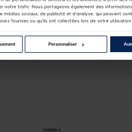
r notre trafic. Nous partageons également des informations s
eté et de résonance
e médias sociaux, de publicité et d'analyse, qui peuvent comb
vez fournies ou qu'ils ont collectées lors de votre utilisation
a tresse
quement
Personnaliser
Aut
 bon confort de pêche
 prise en main optimale
239099-1