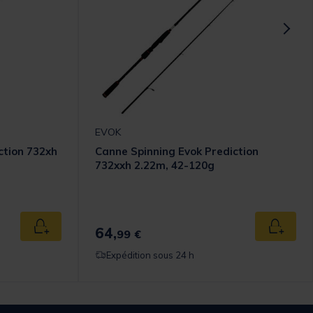
EVOK
ction 732xh
Canne Spinning Evok Prediction
732xxh 2.22m, 42-120g
64,
Ajouter au panier
Ajouter
99 €
Expédition sous 24 h