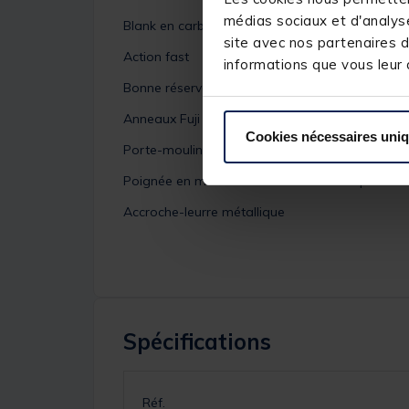
médias sociaux et d'analyse
Blank en carbone qualitatif pour plus de légèr
site avec nos partenaires d
Action fast
informations que vous leur a
Bonne réserve de puissance
Anneaux Fuji O Ring pour une bonne glisse de l
Cookies nécessaires uni
Porte-moulinet ergonomique et ajouré pour un
Poignée en mousse EVA haute densité pour une
Accroche-leurre métallique
Spécifications
Réf.