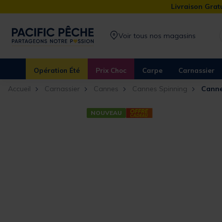
Livraison Gratu
Voir tous nos magasins
Opération Été
Prix Choc
Carpe
Carnassier
Accueil
Carnassier
Cannes
Cannes Spinning
Canne
NOUVEAU