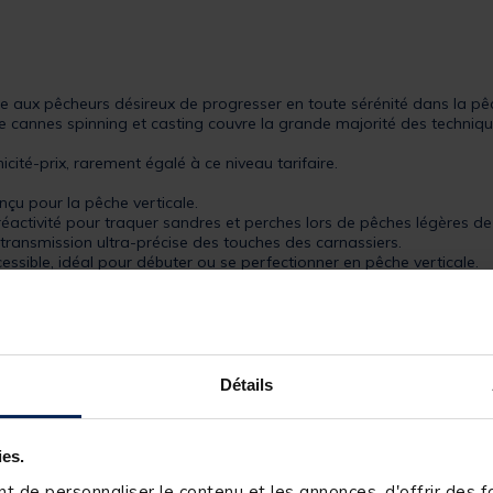
e aux pêcheurs désireux de progresser en toute sérénité dans la pêc
e cannes spinning et casting couvre la grande majorité des techniqu
icité-prix, rarement égalé à ce niveau tarifaire.
çu pour la pêche verticale.
réactivité pour traquer sandres et perches lors de pêches légères d
ne transmission ultra-précise des touches des carnassiers.
essible, idéal pour débuter ou se perfectionner en pêche verticale.
Détails
ies.
 de personnaliser le contenu et les annonces, d'offrir des fo