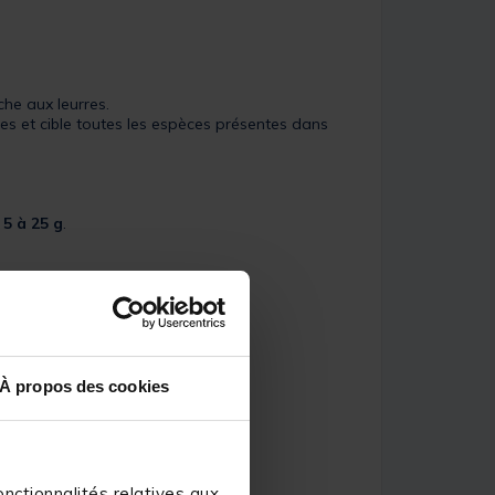
he aux leurres.
es et cible toutes les espèces présentes dans
e
5 à 25 g
.
À propos des cookies
nctionnalités relatives aux