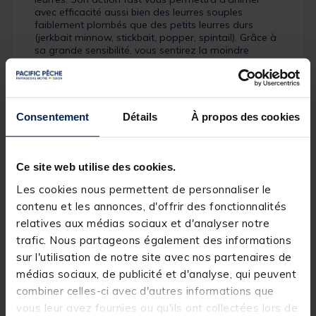
avec efficacité aussi bien des leurres souples
faiblement plombés que des petits leurres durs
(jerkbait minnow, stickbait, popper, spintail). Grâce à
sa grande sensibilité, vous sentirez la moindre
touche.
Détails
MAJOR CRAFT a créé cette série de cannes CEANA
Consentement
Détails
À propos des cookies
pour permettre à un grand nombre de pêcheurs
d’utiliser des cannes montées avec des anneaux Fuji
K et dotées d’actions précises pour pêcher en tête
Ce site web utilise des cookies.
plombée / en texan / en carolina / au jerkbait / au
stickbait / au poisson nageur / en traction. Les blanks
Les cookies nous permettent de personnaliser le
possèdent une finition sobre et élégante très
tendance, noire vernie sur le talon et en carbone
contenu et les annonces, d'offrir des fonctionnalités
apparent matte sur le scion. Compte tenu des
relatives aux médias sociaux et d'analyser notre
composants utilisés, de la finesse et de la justesse
trafic. Nous partageons également des informations
des actions, de la qualité de la finition, vous vous
dites qu’il y a une erreur sur le prix lorsque vous
sur l'utilisation de notre site avec nos partenaires de
prenez une CEANA en main.
médias sociaux, de publicité et d'analyse, qui peuvent
combiner celles-ci avec d'autres informations que
Caractéristiques :
vous leur avez fournies ou qu'ils ont collectées lors de