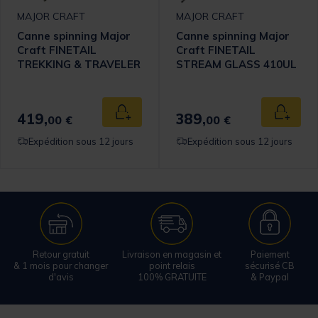
MAJOR CRAFT
MAJOR CRAFT
Canne spinning Major
Canne spinning Major
Craft FINETAIL
Craft FINETAIL
TREKKING & TRAVELER
STREAM GLASS 410UL
SP FTX 50/565L 2-10g
1.47m 1.8g
419,
389,
 au panier
Ajouter au panier
Ajouter
00 €
00 €
Expédition sous 12 jours
Expédition sous 12 jours
Retour gratuit
Livraison en magasin et
Paiement
& 1 mois pour changer
point relais
sécurisé CB
d'avis
100% GRATUITE
& Paypal