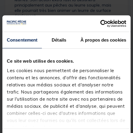
principalement aux pêches au leurre souple, mais
elle pourrait très bien animer un leurre de surface
également.
Détails
MAJOR CRAFT a créé cette série de cannes CEANA
Consentement
Détails
À propos des cookies
pour permettre à un grand nombre de pêcheurs
d’utiliser des cannes montées avec des anneaux Fuji
K et dotées d’actions précises pour pêcher en tête
plombée / en texan / en carolina / au jerkbait / au
Ce site web utilise des cookies.
stickbait / au poisson nageur / en traction. Les blanks
Les cookies nous permettent de personnaliser le
possèdent une finition sobre et élégante très
tendance, noire vernie sur le talon et en carbone
contenu et les annonces, d'offrir des fonctionnalités
apparent matte sur le scion. Compte tenu des
relatives aux médias sociaux et d'analyser notre
composants utilisés, de la finesse et de la justesse
trafic. Nous partageons également des informations
des actions, de la qualité de la finition, vous vous
dites qu’il y a une erreur sur le prix lorsque vous
sur l'utilisation de notre site avec nos partenaires de
prenez une CEANA en main.
médias sociaux, de publicité et d'analyse, qui peuvent
Caractéristiques :
combiner celles-ci avec d'autres informations que
vous leur avez fournies ou qu'ils ont collectées lors de
Longueur : 2.13m
votre utilisation de leurs services.
Puissance : 4-15g