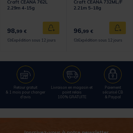
Craft CEANA 762L
Craft CEANA 732ML/F
2.29m 4-15g
2.21m 5-18g
98,
96,
 au panier
Ajouter au panier
Ajouter
99 €
99 €
Expédition sous 12 jours
Expédition sous 12 jours
Retour gratuit
Livraison en magasin et
Paiement
& 1 mois pour changer
point relais
sécurisé CB
d'avis
100% GRATUITE
& Paypal
Inscrivez-vous à notre newsletter