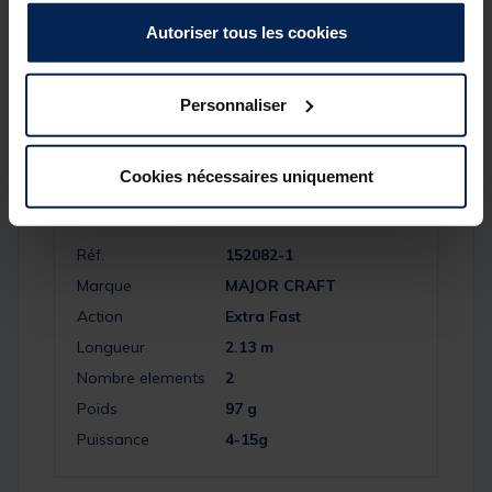
Ligne : 5-12lb
Nbr de brins : 2
Autoriser tous les cookies
Poids : 97g
Action : Extra Fast
Personnaliser
Cookies nécessaires uniquement
Spécifications
Réf.
152082-1
Marque
MAJOR CRAFT
Action
Extra Fast
Longueur
2.13 m
Nombre elements
2
Poids
97 g
Puissance
4-15g