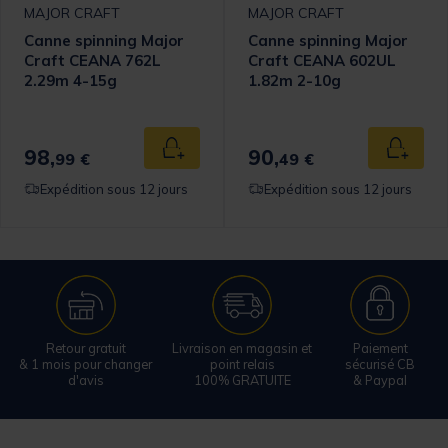
MAJOR CRAFT
MAJOR CRAFT
Canne spinning Major
Canne spinning Major
Craft CEANA 762L
Craft CEANA 602UL
2.29m 4-15g
1.82m 2-10g
98,
90,
 au panier
Ajouter au panier
Ajouter
99 €
49 €
Expédition sous 12 jours
Expédition sous 12 jours
Retour gratuit
Livraison en magasin et
Paiement
& 1 mois pour changer
point relais
sécurisé CB
d'avis
100% GRATUITE
& Paypal