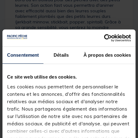
leurres. Son action fast vous permettra d'animer
avec efficacité aussi bien des leurres souples
faiblement plombés que des petits leurres durs
(jerkbait minnow, stickbait, popper, spintail). Grâce à
sa grande sensibilité, vous sentirez la moindre
touche.
Détails
Consentement
Détails
À propos des cookies
MAJOR CRAFT a créé cette série de cannes CEANA
pour permettre à un grand nombre de pêcheurs
d’utiliser des cannes montées avec des anneaux Fuji
K et dotées d’actions précises pour pêcher en tête
Ce site web utilise des cookies.
plombée / en texan / en carolina / au jerkbait / au
stickbait / au poisson nageur / en traction. Les blanks
Les cookies nous permettent de personnaliser le
possèdent une finition sobre et élégante très
contenu et les annonces, d'offrir des fonctionnalités
tendance, noire vernie sur le talon et en carbone
apparent matte sur le scion. Compte tenu des
relatives aux médias sociaux et d'analyser notre
composants utilisés, de la finesse et de la justesse
trafic. Nous partageons également des informations
des actions, de la qualité de la finition, vous vous
sur l'utilisation de notre site avec nos partenaires de
dites qu’il y a une erreur sur le prix lorsque vous
prenez une CEANA en main.
médias sociaux, de publicité et d'analyse, qui peuvent
combiner celles-ci avec d'autres informations que
Caractéristiques :