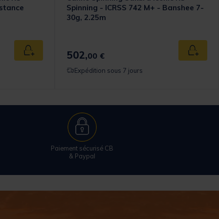
istance
Spinning - ICRSS 742 M+ - Banshee 7-
30g, 2.25m
502,
Ajouter au panier
Ajouter
00 €
Expédition sous 7 jours
Paiement sécurisé CB
& Paypal