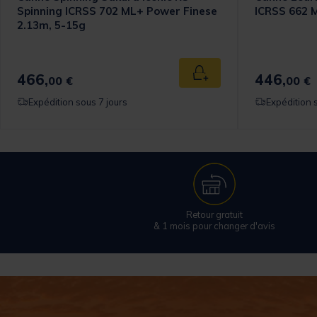
Spinning ICRSS 702 ML+ Power Finese
ICRSS 662 M
2.13m, 5-15g
466,
446,
 au panier
Ajouter au panier
00 €
00 €
Expédition sous 7 jours
Expédition 
Retour gratuit
& 1 mois pour changer d'avis