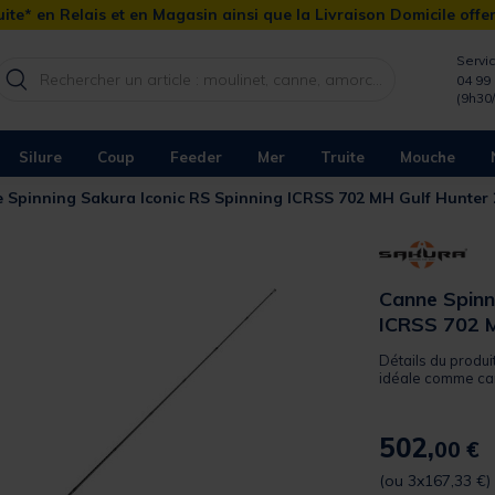
ite* en Relais et en Magasin ainsi que la Livraison Domicile offe
Servic
04 99 
(9h30
Silure
Coup
Feeder
Mer
Truite
Mouche
 Spinning Sakura Iconic RS Spinning ICRSS 702 MH Gulf Hunter
Canne Spinn
ICRSS 702 M
Détails du produi
idéale comme can
502,
00 €
(ou 3x167,33 €)