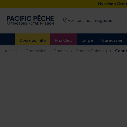
Livraison Gratu
Voir tous nos magasins
Opération Été
Prix Choc
Carpe
Carnassier
Accueil
Carnassier
Cannes
Cannes Spinning
Canne