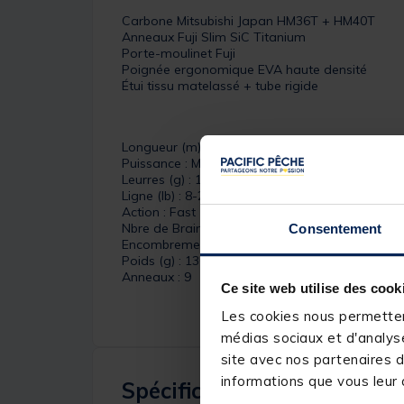
Carbone Mitsubishi Japan HM36T + HM40T
Anneaux Fuji Slim SiC Titanium
Porte-moulinet Fuji
Poignée ergonomique EVA haute densité
Étui tissu matelassé + tube rigide
Longueur (m) : 2.13
Puissance : Medium Heavy
Leurres (g) : 10-35
Ligne (lb) : 8-20
Action : Fast
Nbre de Brains : 1 + poignée démontable
Consentement
Encombrement (cm) : 180.5
Poids (g) : 130
Anneaux : 9
Ce site web utilise des cook
Les cookies nous permettent
médias sociaux et d'analyse
site avec nos partenaires d
informations que vous leur a
Spécifications