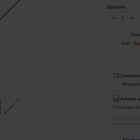
Quantité
−
+
1
Pay
avec
Commande
Expédit
Acheter 
Choisissez un
Rechercher v
Réserver