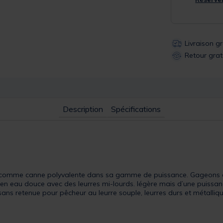
Livraison g
Retour grat
Description
Spécifications
e comme canne polyvalente dans sa gamme de puissance. Gageons q
en eau douce avec des leurres mi-lourds. légère mais d’une puissanc
sans retenue pour pêcheur au leurre souple, leurres durs et métalliq