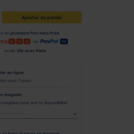
Ajouter au panier
ez en
plusieurs fois sans frais
ou
ou en
10x avec Alma
r en ligne
ion sous 7 jours
en magasin
 magasin pour voir la disponibilité
otre magasin
 en ligne et payer en magasin