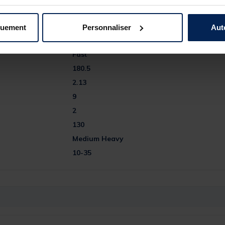
242990-1
quement
Personnaliser
Aut
SAKURA
Fast
180.5
2.13
9
2
130
Medium Heavy
10-35