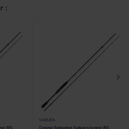
r :
SAKURA
nic RS
Canne Spinning Sakura Iconic RS