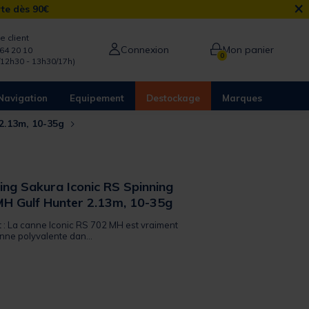
×
rte dès 90€
e client
Connexion
Mon panier
64 20 10
0
/12h30 - 13h30/17h)
Navigation
Equipement
Destockage
Marques
 2.13m, 10-35g
ing Sakura Iconic RS Spinning
H Gulf Hunter 2.13m, 10-35g
t : La canne Iconic RS 702 MH est vraiment
ne polyvalente dan...