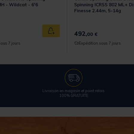
H - Wildcat - 6'6
Spinning ICRSS 802 ML+ D
Finesse 2.44m, 5-14g
492,
Ajouter au panier
00 €
sous 7 jours
Expédition sous 7 jours
Livraison en magasin et point relais
100% GRATUITE