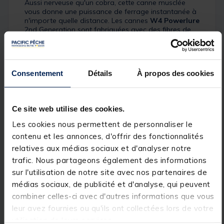
Aussi nerveuse qu'un cobra, cette canne musclée
vous donne une puissance de ferrage instantanée à
n'importe quelle distance. Les cannes
W4 Powerlure
2nd Generation sont fabriquées avec des fibres de
carbone japonais Torayca® de haute qualité, ce qui
permet d'obtenir un blank à progressif et rapide qui
offre beaucoup de puissance pour contrer les
prédateurs les plus puissants, tout en offrant
Consentement
Détails
À propos des cookies
beaucoup de sensations et de sensibilité. Avec ces
cannes, c'est un jeu d'enfant de lancer de gros
leurres durs et souples toute la journée. Rien que son
action en fait une canne indispensable, mais si vous
Ce site web utilise des cookies.
regardez la qualité de l'équipement vous ne pourrez
pas résister à l'envie d'en posséder une.
Les cookies nous permettent de personnaliser le
contenu et les annonces, d'offrir des fonctionnalités
Détails
relatives aux médias sociaux et d'analyser notre
Caractéristiques :
trafic. Nous partageons également des informations
sur l'utilisation de notre site avec nos partenaires de
Longueur : 8" / 240 CM
Poids : 183 G
médias sociaux, de publicité et d'analyse, qui peuvent
Class : XH
combiner celles-ci avec d'autres informations que vous
Puissance de Lancer : 25-80 G
leur avez fournies ou qu'ils ont collectées lors de votre
Section : 2 SEC
Encombrement : 125 CM
utilisation de leurs services.