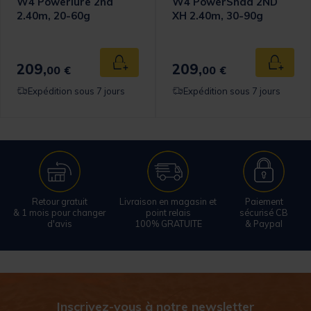
W4 Powerlure 2nd
W4 PowerShad 2ND
2.40m, 20-60g
XH 2.40m, 30-90g
209,
209,
 au panier
Ajouter au panier
Ajouter
00 €
00 €
Expédition sous 7 jours
Expédition sous 7 jours
Retour gratuit
Livraison en magasin et
Paiement
& 1 mois pour changer
point relais
sécurisé CB
d'avis
100% GRATUITE
& Paypal
Inscrivez-vous à notre newsletter