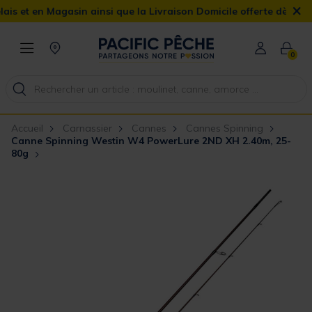
×
 en Magasin ainsi que la Livraison Domicile offerte dès 90€
0
Accueil
Carnassier
Cannes
Cannes Spinning
Canne Spinning Westin W4 PowerLure 2ND XH 2.40m, 25-
80g