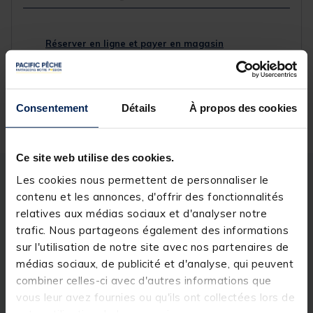
Réserver en ligne et payer en magasin
Livraison gratuite en point relais et magasin
Consentement
Détails
À propos des cookies
Retour gratuit, 1 mois pour changer d’avis
Ce site web utilise des cookies.
Les cookies nous permettent de personnaliser le
Description
Spécifications
contenu et les annonces, d'offrir des fonctionnalités
relatives aux médias sociaux et d'analyser notre
Description & détails
trafic. Nous partageons également des informations
sur l'utilisation de notre site avec nos partenaires de
Description
médias sociaux, de publicité et d'analyse, qui peuvent
combiner celles-ci avec d'autres informations que
Plombs de forme hexagonale avec crampons pour
vous leur avez fournies ou qu'ils ont collectées lors de
tous types de montages coulissants, en mer comme