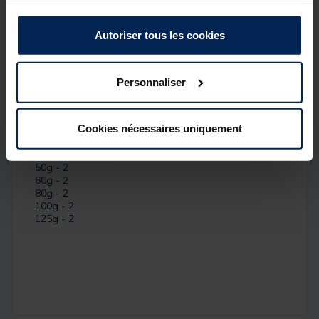
votre utilisation de leurs services.
en eau douce ! Reste très stable sur le fond grâce à
sa forme et à ses crampons !
Autoriser tous les cookies
Détails
Caractéristiques du
Plomb Hexagonal
:
Personnaliser
Poids / quantité :
15g - 8
Cookies nécessaires uniquement
20g - 6
30g - 5
40g - 4
50g - 2
60g - 2
80g - 2
100g - 2
125g - 2