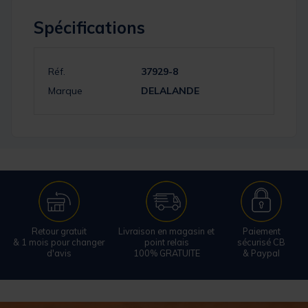
Spécifications
Réf.
37929-8
Marque
DELALANDE
Retour gratuit
Livraison en magasin et
Paiement
& 1 mois pour changer
point relais
sécurisé CB
d'avis
100% GRATUITE
& Paypal