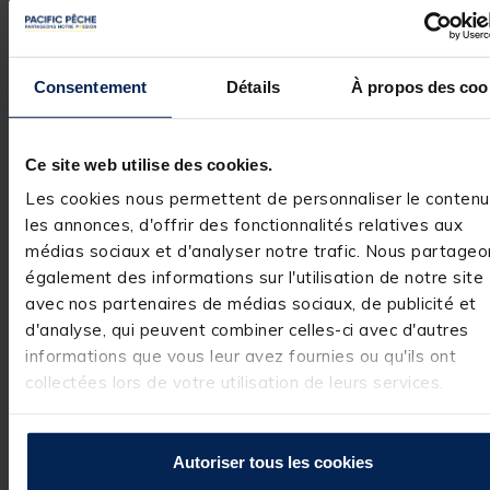
Utile
(0)
Signaler
Réponse de
Consentement
Détails
À propos des coo
pacificpeche.com
Bonjour,

Merci pour votre 
Ce site web utilise des cookies.
avis positif ! 

Les cookies nous permettent de personnaliser le contenu
Nous sommes 
les annonces, d'offrir des fonctionnalités relatives aux
heureux que 
médias sociaux et d'analyser notre trafic. Nous partageo
vous soyez 
satisfait de votre
également des informations sur l'utilisation de notre site
achat.

avec nos partenaires de médias sociaux, de publicité et
N'hésitez pas à 
d'analyse, qui peuvent combiner celles-ci avec d'autres
nous faire part 
informations que vous leur avez fournies ou qu'ils ont
de votre 
collectées lors de votre utilisation de leurs services.
expérience à 
long terme avec 
nos produits

Votre retour est 
Autoriser tous les cookies
précieux pour 