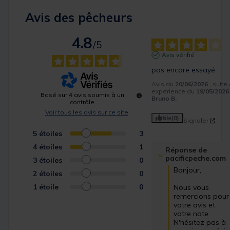
Avis des pêcheurs
4.8
/
5
Avis vérifié
pas encore essayé
Avis du
20/06/2026
, suite
expérience du
19/05/2026
Basé sur
4
avis soumis à un
Bruno B.
contrôle
Voir tous les avis sur ce site
Utile
(0)
Signaler
5
étoiles
3
4
étoiles
1
Réponse de
pacificpeche.com
3
étoiles
0
Bonjour,

2
étoiles
0
1
étoile
0
Nous vous 
remercions pour 
votre avis et 
votre note. 
N'hésitez pas à 