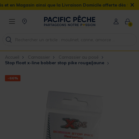
×
agasin ainsi que la Livraison Domicile offerte dès 90€
0
Accueil
Carnassier
Carnassier au posé
Stop float x-line bobber stop pike rouge/jaune
-66%