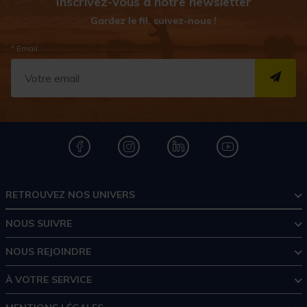
Inscrivez-vous à notre newsletter
Gardez le fil, suivez-nous !
* Email
S''I
RETROUVEZ NOS UNIVERS
NOUS SUIVRE
NOUS REJOINDRE
À VOTRE SERVICE