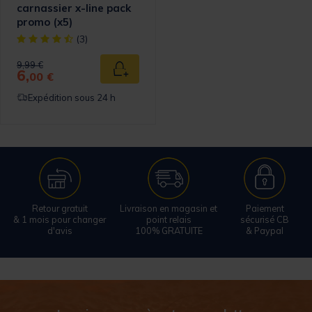
carnassier x-line pack
promo (x5)
[object Object] out of 5 Customer Rating
(3)
Price reduced from
to
9,99 €
6,
Ajouter au panier
00 €
Expédition sous 24 h
Retour gratuit
Livraison en magasin et
Paiement
& 1 mois pour changer
point relais
sécurisé CB
d'avis
100% GRATUITE
& Paypal