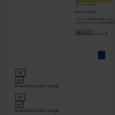
Avis vérifié
Bon produit
Avis du
25/02/2016
, suite
expérience du
16/02/2016
Utile
(0)
Signaler
1