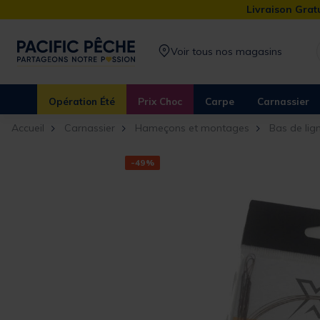
Livraison Gratu
Voir tous nos magasins
Opération Été
Prix Choc
Carpe
Carnassier
Accueil
Carnassier
Hameçons et montages
Bas de li
-49%