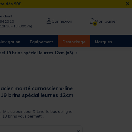
×
rte dès 90€
e client
Connexion
Mon panier
64 20 10
0
/12h30 - 13h30/17h)
Navigation
Equipement
Destockage
Marques
el 19 brins spécial leurres 12cm (x3)
 acier monté carnassier x-line
19 brins spécial leurres 12cm
 : Mis au point par X-Line, le bas de ligne
 19 brins vous permett...