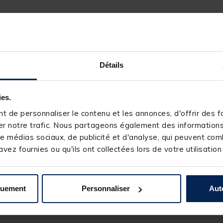
monté
présente une excellente résistance aux dents des brochets. Do
Détails
bas de ligne une très bonne souplesse. Il offrira donc une présentat
ies.
brochet aux leurres.
 de personnaliser le contenu et les annonces, d'offrir des fo
X-Line Power Steel 19 brins spécial leurres 12 cm
r notre trafic. Nous partageons également des informations s
e médias sociaux, de publicité et d'analyse, qui peuvent comb
vez fournies ou qu'ils ont collectées lors de votre utilisation
es
quement
Personnaliser
Aut