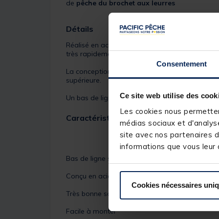
de
pêche du brochet aux leurres
Détails
Réalisé en acier inox 19 brins, ce
bas de ligne 
très rapidement de leurre en action de pêche.
Consentement
La conception en 19 brins d'acier confère à ce 
supérieure.
Ce site web utilise des cook
Un bas de ligne indispensable pour la pêche du 
Les cookies nous permettent
Caractéristiques du bas de ligne acier 
médias sociaux et d'analyse
site avec nos partenaires d
informations que vous leur a
Bas de ligne spécial pêche du brochet aux leurr
Conçu en acier inox 19 brins
Cookies nécessaires uni
Très bonne souplesse
Facile à monter