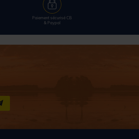
Paiement sécurisé CB
& Paypal
S''INSCRIRE