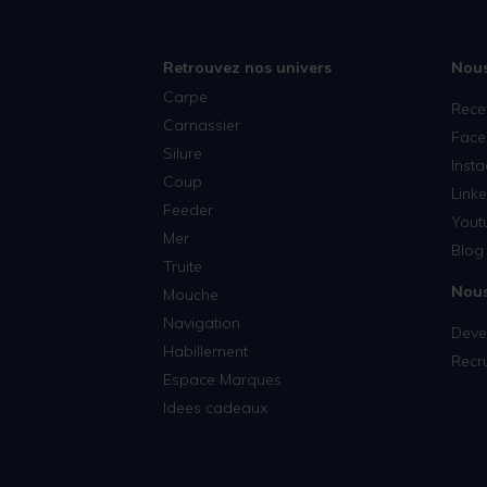
Retrouvez nos univers
Nous
Carpe
Rece
Carnassier
Face
Silure
Inst
Coup
Linke
Feeder
Yout
Mer
Blog 
Truite
Nous
Mouche
Navigation
Deven
Habillement
Recr
Espace Marques
Idees cadeaux