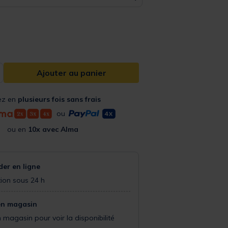
from
Ajouter au panier
ez en
plusieurs fois sans frais
ou
ou en
10x avec Alma
r en ligne
ion sous 24 h
en magasin
 magasin pour voir la disponibilité