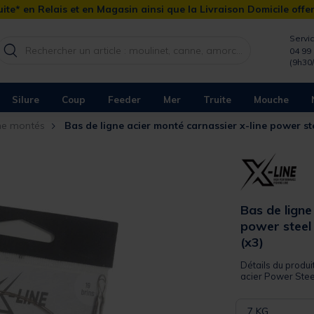
ite* en Relais et en Magasin ainsi que la Livraison Domicile offe
Servic
04 99 
(9h30
Silure
Coup
Feeder
Mer
Truite
Mouche
gne montés
Bas de ligne acier monté carnassier x-line power ste
Bas de ligne
power steel 
(x3)
Détails du produit
acier Power Steel
7 KG