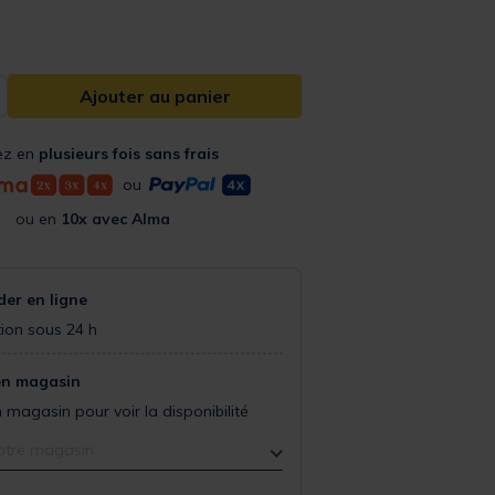
Ajouter au panier
ez en
plusieurs fois sans frais
ou
ou en
10x avec Alma
r en ligne
ion sous 24 h
en magasin
 magasin pour voir la disponibilité
otre magasin