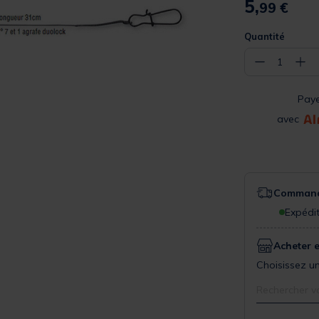
5,
99 €
Quantité
−
+
1
Pay
avec
Commande
Expédit
Acheter 
Choisissez un
Rechercher v