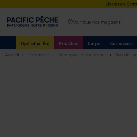
Livraison Gratu
Voir tous nos magasins
Opération Été
Prix Choc
Carpe
Carnassier
Accueil
Carnassier
Hameçons et montages
Bas de li