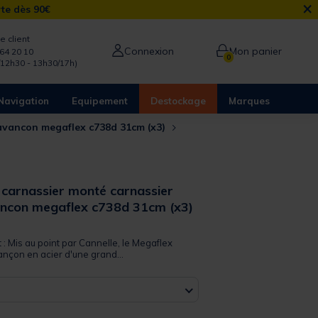
×
rte dès 90€
e client
Connexion
Mon panier
64 20 10
0
/12h30 - 13h30/17h)
Navigation
Equipement
Destockage
Marques
 avancon megaflex c738d 31cm (x3)
 carnassier monté carnassier
ancon megaflex c738d 31cm (x3)
 out of 5 Customer Rating
t : Mis au point par Cannelle, le Megaflex
nçon en acier d'une grand...