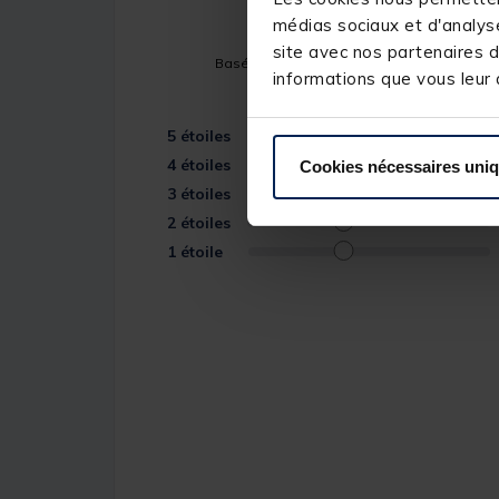
médias sociaux et d'analyse
site avec nos partenaires d
Basé sur
3
avis soumis à un contrôle
informations que vous leur a
Voir tous les avis sur ce site
5
étoiles
4
étoiles
Cookies nécessaires uni
3
étoiles
2
étoiles
1
étoile