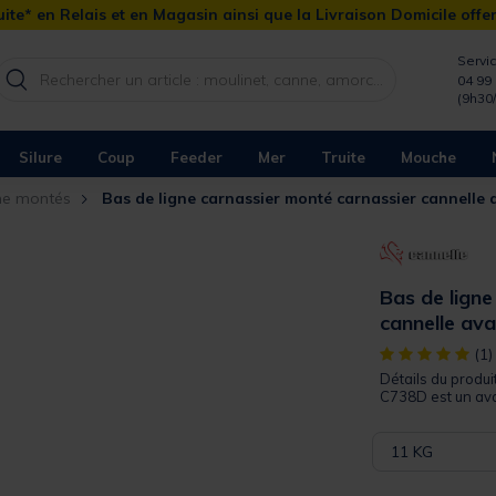
ite* en Relais et en Magasin ainsi que la Livraison Domicile offe
Servic
04 99 
(9h30
Silure
Coup
Feeder
Mer
Truite
Mouche
gne montés
Bas de ligne carnassier monté carnassier cannelle
Bas de ligne
cannelle av
[object Object]
(1)
Détails du produi
C738D est un ava
11 KG