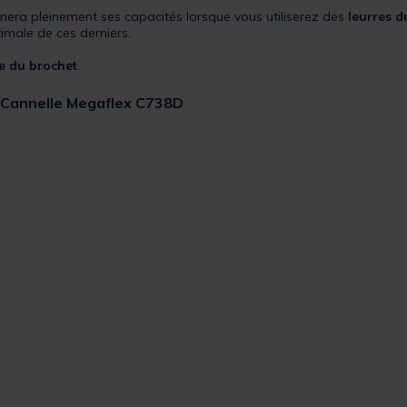
mera pleinement ses capacités lorsque vous utiliserez des
leurres d
imale de ces derniers.
e du brochet
.
é Cannelle Megaflex C738D