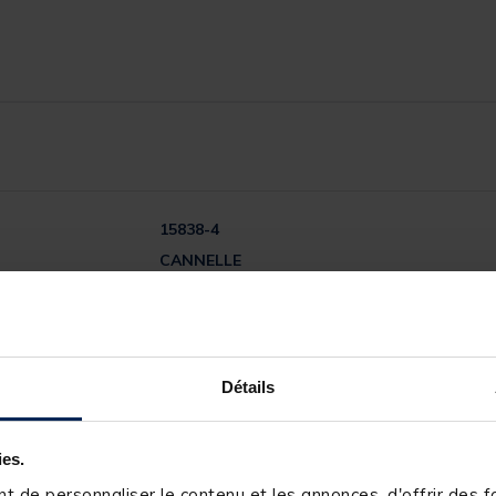
15838-4
CANNELLE
Détails
5
/
5
ies.
Avis vérifié
 de personnaliser le contenu et les annonces, d'offrir des fo