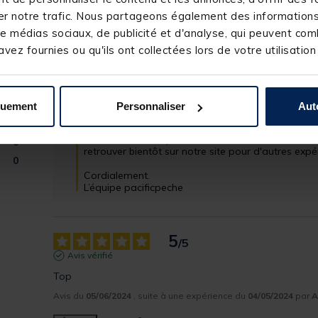
tres bien
r notre trafic. Nous partageons également des informations s
Avis du
27/01/2026
, suite à une expérience du
31/12/2025
par
G
e médias sociaux, de publicité et d'analyse, qui peuvent comb
vez fournies ou qu'ils ont collectées lors de votre utilisation
Utile
(0)
Signaler
3
Réponse de
pacificpeche.com
Bonjour,

0
quement
Personnaliser
Aut
0
Merci beaucoup pour votre avis positif ! Nous so
satisfait de votre produit. Votre satisfaction est n
0
retrouver bientôt sur notre site pour d'autres expé
0
Cordialement.

L’équipe pacificpeche
5
/
5
Avis vérifié
Top
Avis du
05/06/2024
, suite à une expérience du
04/05/2024
par
A