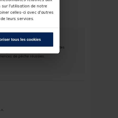
ur l'utilisation de notre
abriel S.
iner celles-ci avec d'autres
 de leurs services.
oriser tous les cookies
mmes ravis d'apprendre que vous êtes 
otre priorité, et nous espérons vous 
riences de pêche réussies.

.A.