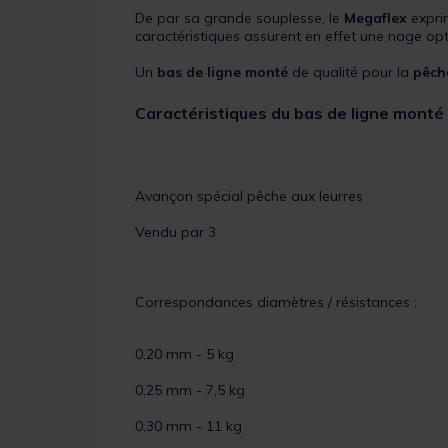
De par sa grande souplesse, le
Megaflex
expri
caractéristiques assurent en effet une nage opt
Un
bas de ligne monté
de qualité pour la
pêch
Caractéristiques du bas de ligne mont
Avançon spécial pêche aux leurres
Vendu par 3
Correspondances diamètres / résistances :
0,20 mm - 5 kg
0,25 mm - 7,5 kg
0,30 mm - 11 kg