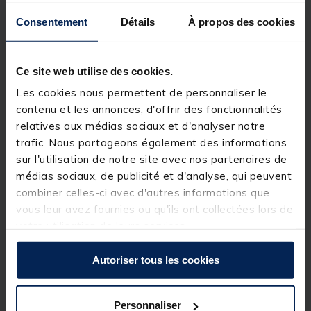
Mis au point par
Spro
, le
Matt Black Leader 1x7
Consentement
Détails
À propos des cookies
Titanium
est un
avançon
en titane qui fera le
bonheur des amateurs de
pêche du
brochet
. Spécialiste de la pêche des carnassiers aux
leurres, Spro est une marque qui innove en
Ce site web utilise des cookies.
permanence pour vous proposer des produits
toujours plus efficaces. Tous les produits développés
Les cookies nous permettent de personnaliser le
par la marque font l'objet de tests ultra-poussés sur
contenu et les annonces, d'offrir des fonctionnalités
le terrain pour une efficacité bluffante.
relatives aux médias sociaux et d'analyser notre
De par sa conception en 1x7 brins, le
Spro Matt
trafic. Nous partageons également des informations
Black Leader
bénéficie d'un bon compromis entre
sur l'utilisation de notre site avec nos partenaires de
rigidité et souplesse. Il se montrera par conséquent
médias sociaux, de publicité et d'analyse, qui peuvent
polyvalent et bien adapté à la pêche du brochet
avec une multitude de leurres.
combiner celles-ci avec d'autres informations que
vous leur avez fournies ou qu'ils ont collectées lors de
De par sa couleur mate, cet
avançon brochet
votre utilisation de leurs services.
possède une bonne discrétion sous l'eau, y compris
par eaux claires. Il vous permettra donc de déjouer
la vigilance des brochets éduqués.
Autoriser tous les cookies
De plus, ce
bas de ligne monté brochet
est doté
d'un émerillon rolling sur lequel vous nouerez votre
corps de ligne, et d'une agrafe à l'autre extrémité
Personnaliser