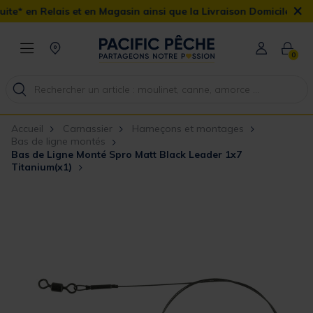
×
 et en Magasin ainsi que la Livraison Domicile offerte dès 90€
0
Accueil
Carnassier
Hameçons et montages
Bas de ligne montés
Bas de Ligne Monté Spro Matt Black Leader 1x7
Titanium(x1)