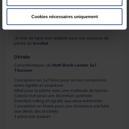
pour pouvoir changer rapidement de leurre en cours
de pêche.
Cookies nécessaires uniquement
Enfin, le Matt Black Leader est conçu en titane, ce qui
lui confère une résistance parfaite aux dents acérées
des brochets.
Un bas de ligne bien adapté pour vos sessions de
pêche du
brochet
.
Détails
Caractéristiques du
Matt Black Leader 1x7
Titanium
:
Conception en 1x7 brins pour un bon compromis
entre rigidité et souplesse
Idéal pour la pêche avec une multitude de leurres
Coloris mat pour une discrétion optimale
Émerillon rolling et agrafe aux deux extrémités
Conception en titane pour une résistance parfaite
aux dents des brochets
1 pièce par paquet