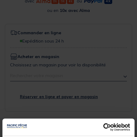
avec
ou
ou en
10x avec Alma
Commander en ligne
Expédition sous 24 h
Acheter en magasin
Choisissez un magasin pour voir la disponibilité
Rechercher votre magasin
Réserver en ligne et payer en magasin
Description
Spécifications