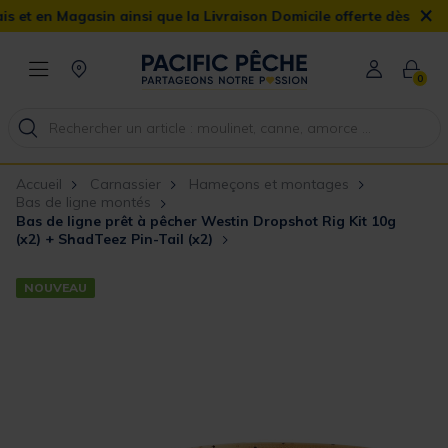
×
en Magasin ainsi que la Livraison Domicile offerte dès 90€
0
Accueil
Carnassier
Hameçons et montages
Bas de ligne montés
Bas de ligne prêt à pêcher Westin Dropshot Rig Kit 10g
(x2) + ShadTeez Pin-Tail (x2)
NOUVEAU