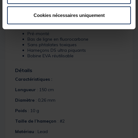
Plomb Dropshot 10 g noir mat 2 x Émerillon rolling n°
12 1 x ShadTeez Pin-TailL 8 cm / Brown White 1 x
ShadTeez Pin-Tail 8 cm / Pearl White Orange Chin
Cookies nécessaires uniquement
W6 ST3 FC 0,26 mm 150 cm
Pré-monté
Bas de ligne en fluorocarbone
Sans phtalates toxiques
Hameçons DS ultra piquants
Bobine EVA réutilisable
Détails
Caractéristiques :
Longueur
: 150 cm
Diamètre
: 0,26 mm
Poids
: 10 g
Taille de l’hameçon
: #2
Matériau
: Lead