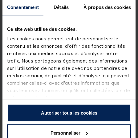
Consentement
Détails
À propos des cookies
Description & détails
Description
Ce site web utilise des cookies.
Les cookies nous permettent de personnaliser le
Facile à utiliser et prêt à l'emploi, une gamme
sélectionnée des montages « RNR » pré-noués et
contenu et les annonces, d'offrir des fonctionnalités
pré-montés les plus populaires, conçus pour la
relatives aux médias sociaux et d'analyser notre
pêche à la perche et au sandre. La sélection parfaite
trafic. Nous partageons également des informations
de montages Drop Shot pré-noués, adaptés à
diverses situations, combinés à notre nouveau
sur l'utilisation de notre site avec nos partenaires de
Westin ShadTeez Pintail. Idéal pour tous les types
médias sociaux, de publicité et d'analyse, qui peuvent
d'eau, que ce soit pour la pêche du bord ou en
combiner celles-ci avec d'autres informations que
bateau.
vous leur avez fournies ou qu'ils ont collectées lors de
votre utilisation de leurs services.
Dark Water Mix :
2 x hameçon Dropshot n° 2 2 x
Plomb Dropshot 10 g Noir mat 2 x Émerillon rolling
n° 12 1 x ShadTeez Pin-Tail 8 cm / Purple Chartreuse
Autoriser tous les cookies
1 x ShadTeez Pin-TailL 8 cm / Green Tiger W6 ST3
FC 0,26 mm 150 cm
Personnaliser
Clear Water Mix :
2 x hameçon Dropshot n° 2 2 x