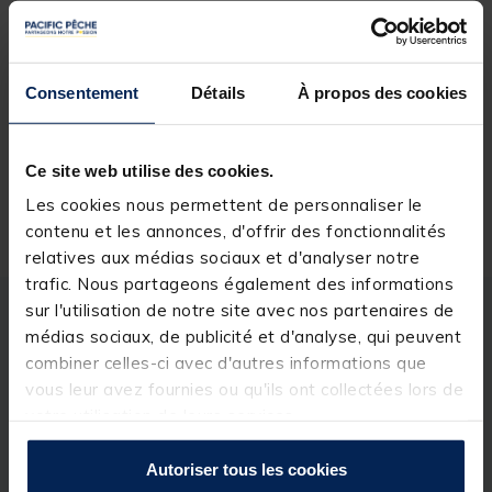
Rechercher votre magasin
Consentement
Détails
À propos des cookies
Réserver en ligne et payer en magasin
Ce site web utilise des cookies.
Livraison gratuite en point relais et magasin
Les cookies nous permettent de personnaliser le
Retour gratuit, 1 mois pour changer d’avis
contenu et les annonces, d'offrir des fonctionnalités
relatives aux médias sociaux et d'analyser notre
trafic. Nous partageons également des informations
sur l'utilisation de notre site avec nos partenaires de
Description
Spécifications
médias sociaux, de publicité et d'analyse, qui peuvent
combiner celles-ci avec d'autres informations que
vous leur avez fournies ou qu'ils ont collectées lors de
Description & détails
votre utilisation de leurs services.
Description
Autoriser tous les cookies
Le
titane
est le matériau le plus fiable et le plus