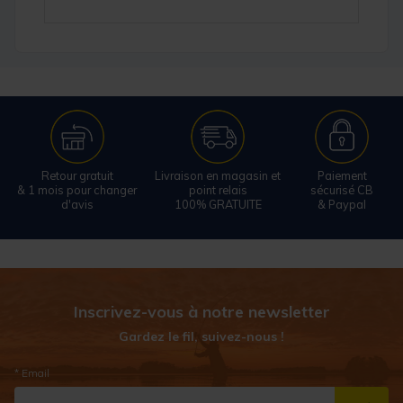
Retour gratuit
Livraison en magasin et
Paiement
& 1 mois pour changer
point relais
sécurisé CB
d'avis
100% GRATUITE
& Paypal
Inscrivez-vous à notre newsletter
Gardez le fil, suivez-nous !
* Email