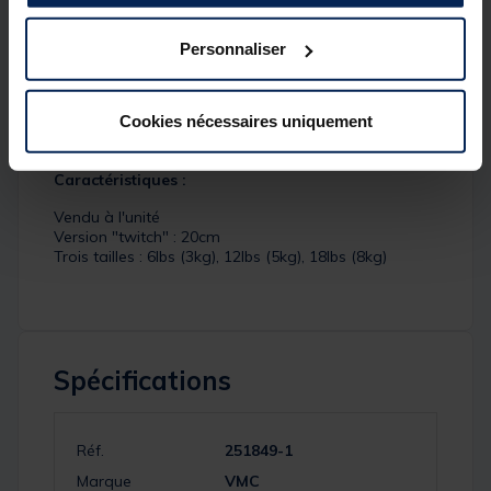
discret pour la pêche aux leurres ciblant les
carnassiers aux dents acérées. Prêts à l’emploi avec
Personnaliser
des composants VMC® de haute qualité (agrafes et
émerillons), ces bas de ligne sont testés et
approuvés par notre équipe de pêcheurs en Europe.
Cookies nécessaires uniquement
Détails
Caractéristiques :
Vendu à l'unité
Version "twitch" : 20cm
Trois tailles : 6lbs (3kg), 12lbs (5kg), 18lbs (8kg)
Spécifications
Réf.
251849-1
Marque
VMC