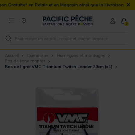
×
Gratuite* en Relais et en Magasin ainsi que la Livraison Domicile 
0
Accueil
Carnassier
Hameçons et montages
Bas de ligne montés
Bas de ligne VMC Titanium Twitch Leader 20cm (x1)