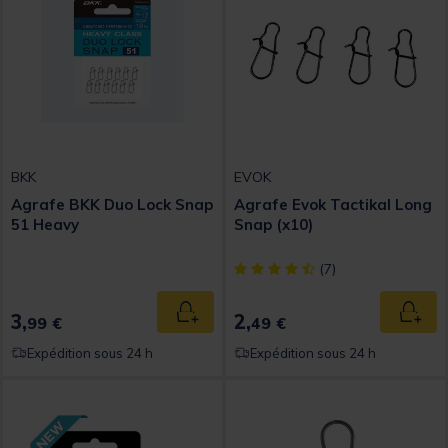
BKK
EVOK
Agrafe BKK Duo Lock Snap
Agrafe Evok Tactikal Long
51 Heavy
Snap (x10)
[object Object] out of 5 Custom
(7)
3,
2,
Ajouter au panier
Ajout
99 €
49 €
Expédition sous 24 h
Expédition sous 24 h