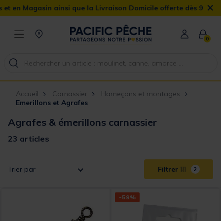
×
gasin ainsi que la Livraison Domicile offerte dès 90€
0
Accueil
Carnassier
Hameçons et montages
Emerillons et Agrafes
Agrafes & émerillons carnassier
23 articles
Trier par
Filtrer
2
-59%