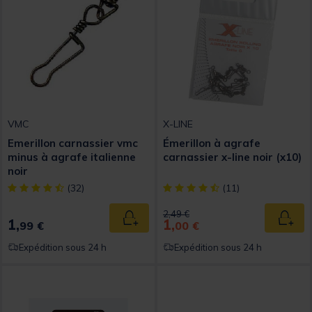
VMC
X-LINE
Emerillon carnassier vmc
Émerillon à agrafe
minus à agrafe italienne
carnassier x-line noir (x10)
noir
[object Object] out of 5 Customer Rating
[object Object] out of 5 Custom
(32)
(11)
Price reduced from
to
2,49 €
1,
1,
Ajouter au panier
Ajout
99 €
00 €
Expédition sous 24 h
Expédition sous 24 h