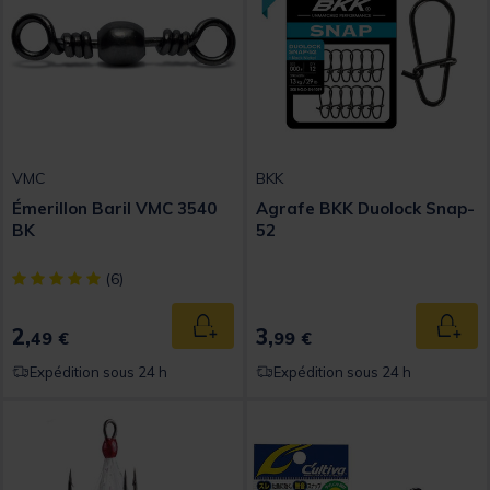
VMC
BKK
Émerillon Baril VMC 3540
Agrafe BKK Duolock Snap-
BK
52
[object Object] out of 5 Customer Rating
(6)
2,
3,
Ajouter au panier
Ajout
49 €
99 €
Expédition sous 24 h
Expédition sous 24 h