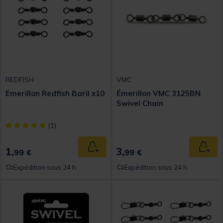
REDFISH
VMC
Emerillon Redfish Baril x10
Émerillon VMC 3125BN
Swivel Chain
[object Object] out of 5 Customer Rating
(1)
1,
3,
Ajouter au panier
Ajout
99 €
99 €
Expédition sous 24 h
Expédition sous 24 h