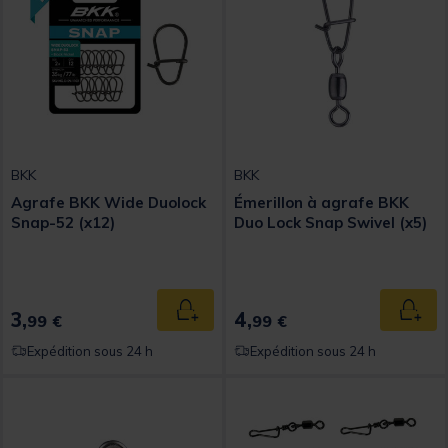
BKK
BKK
Agrafe BKK Wide Duolock
Émerillon à agrafe BKK
Snap-52 (x12)
Duo Lock Snap Swivel (x5)
3,
4,
Ajouter au panier
Ajout
99 €
99 €
Expédition sous 24 h
Expédition sous 24 h