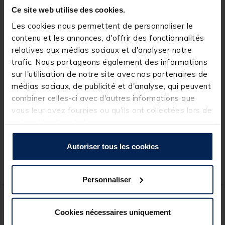
Ce site web utilise des cookies.
Les cookies nous permettent de personnaliser le
contenu et les annonces, d'offrir des fonctionnalités
relatives aux médias sociaux et d'analyser notre
trafic. Nous partageons également des informations
sur l'utilisation de notre site avec nos partenaires de
EVOK
X-LINE
médias sociaux, de publicité et d'analyse, qui peuvent
Émerillons Rolling Evok
Émerillon baril à agrafe
combiner celles-ci avec d'autres informations que
Tactikal Triple Rolling
carnassier x-line (x10)
vous leur avez fournies ou qu'ils ont collectées lors de
Swivel (x5)
votre utilisation de leurs services.
[object Object] out of 5 Custom
(10)
Autoriser tous les cookies
Price reduced from
to
3,99 €
2,
2,
Ajouter au panier
Ajout
99 €
00 €
Expédition sous 24 h
Expédition sous 24 h
Personnaliser
NOUVEAU
Cookies nécessaires uniquement