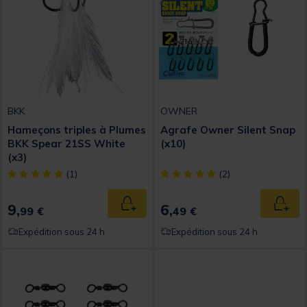
BKK
OWNER
Hameçons triples à Plumes
Agrafe Owner Silent Snap
BKK Spear 21SS White
(x10)
(x3)
[object Object] out of 5 Customer Rating
[object Object] out of 5 Custom
(1)
(2)
9,
6,
Ajouter au panier
Ajout
99 €
49 €
Expédition sous 24 h
Expédition sous 24 h