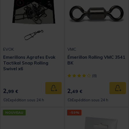
EVOK
VMC
Emerillons Agrafes Evok
Émerillon Rolling VMC 3541
Tactikal Snap Rolling
BK
Swivel x6
[object Object] out of 5 Custom
(8)
2,
2,
Ajouter au panier
Ajout
99 €
49 €
Expédition sous 24 h
Expédition sous 24 h
NOUVEAU
-59%