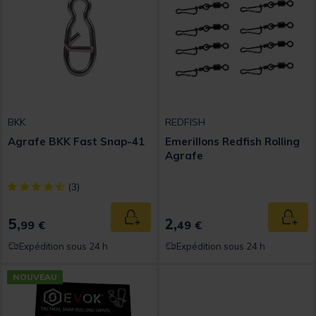
BKK
REDFISH
Agrafe BKK Fast Snap-41
Emerillons Redfish Rolling
Agrafe
[object Object] out of 5 Customer Rating
(3)
5,
2,
Ajouter au panier
Ajout
99 €
49 €
Expédition sous 24 h
Expédition sous 24 h
NOUVEAU