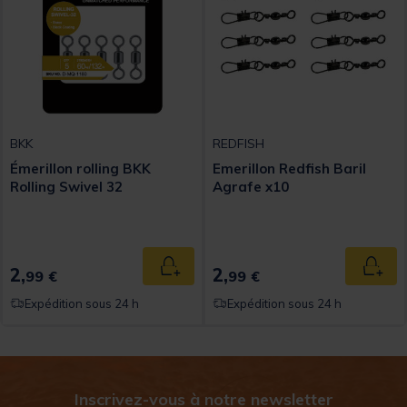
BKK
REDFISH
Émerillon rolling BKK
Emerillon Redfish Baril
Rolling Swivel 32
Agrafe x10
2,
2,
Ajouter au panier
Ajout
99 €
99 €
Expédition sous 24 h
Expédition sous 24 h
Inscrivez-vous à notre newsletter