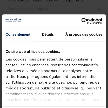
Choisissez un magasin pour voir la disponibilité
Rechercher votre magasin
Réserver en ligne et payer en magasin
Consentement
Détails
À propos des cookies
Livraison gratuite en point relais et magasin
Ce site web utilise des cookies.
Retour gratuit, 1 mois pour changer d’avis
Les cookies nous permettent de personnaliser le
contenu et les annonces, d'offrir des fonctionnalités
relatives aux médias sociaux et d'analyser notre
Description
Spécifications
trafic. Nous partageons également des informations
sur l'utilisation de notre site avec nos partenaires de
médias sociaux, de publicité et d'analyse, qui peuvent
Description & détails
combiner celles-ci avec d'autres informations que
Description
vous leur avez fournies ou qu'ils ont collectées lors de
votre utilisation de leurs services.