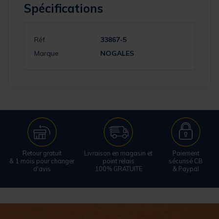
Spécifications
Réf.
33867-5
Marque
NOGALES
Retour gratuit
Livraison en magasin et
Paiement
& 1 mois pour changer
point relais
sécurisé CB
d'avis
100% GRATUITE
& Paypal