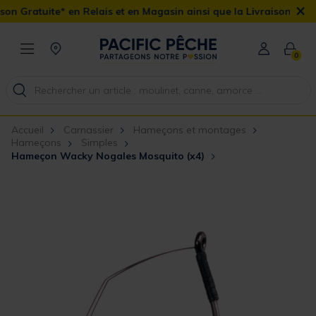
×
Gratuite* en Relais et en Magasin ainsi que la Livraison Domicile 
0
Accueil
Carnassier
Hameçons et montages
Hameçons
Simples
Hameçon Wacky Nogales Mosquito (x4)