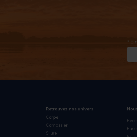
* Em
Retrouvez nos univers
Nous
Carpe
Rece
Carnassier
Face
Silure
Inst