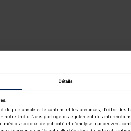
Détails
35697-1
ies.
VERSUS
 de personnaliser le contenu et les annonces, d'offrir des fo
r notre trafic. Nous partageons également des informations s
e médias sociaux, de publicité et d'analyse, qui peuvent comb
vez fournies ou qu'ils ont collectées lors de votre utilisation