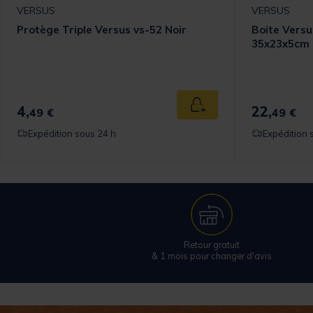
VERSUS
VERSUS
Protège Triple Versus vs-52 Noir
Boite Vers
35x23x5cm
4,
22,
 au panier
Ajouter au panier
49 €
49 €
Expédition sous 24 h
Expédition 
Retour gratuit
& 1 mois pour changer d'avis