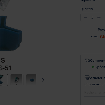
Quantité
−
+
1
Pay
avec
Commande
Expédit
Acheter 
Choisissez un
Rechercher v