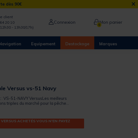
×
rte dès 90€
e client
Connexion
Mon panier
64 20 10
0
/12h30 - 13h30/17h)
Navigation
Equipement
Destockage
Marques
ple Versus vs-51 Navy
it : VS-51-NAVY VersusLes meilleurs
s triples du marché pour la pêche...
 VERSUS ACHETÉS VOUS N'EN PAYEZ