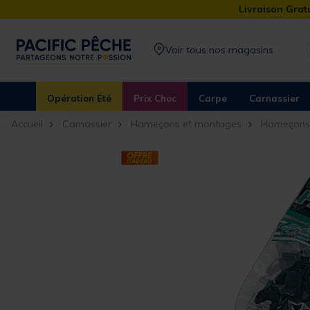
Livraison Gratu
Voir tous nos magasins
Opération Été
Prix Choc
Carpe
Carnassier
Accueil
Carnassier
Hameçons et montages
Hameçons