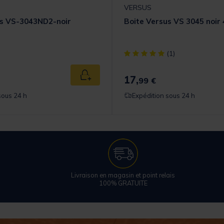
VERSUS
us VS-3043ND2-noir
Boite Versus VS 3045 noir
[object Object] out of 5 Cust
(1)
17,
Ajouter au panier
99 €
sous 24 h
Expédition sous 24 h
Livraison en magasin et point relais
100% GRATUITE