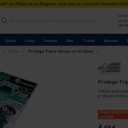
ite* en Relais et en Magasin ainsi que la Livraison Domicile offe
Servic
04 99 
(9h30
Silure
Coup
Feeder
Mer
Truite
Mouche
Triples
Protège Triple Versus vs-51 Navy
Protège Tri
Détails du produ
protèges hameçon
POUR 2 BOITES
QU'UNE
4,
49 €