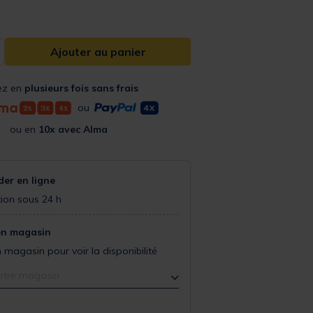
Ajouter au panier
ez en
plusieurs fois sans frais
ou
ou en
10x avec Alma
r en ligne
ion sous 24 h
en magasin
 magasin pour voir la disponibilité
otre magasin