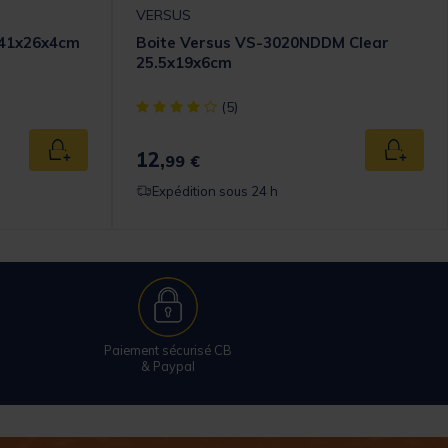
VERSUS
 41x26x4cm
Boite Versus VS-3020NDDM Clear
25.5x19x6cm
omer Rating
[object Object] out of 5 Customer Rating
(5)
12,
Ajouter au panier
Ajouter
99 €
Expédition sous 24 h
Paiement sécurisé CB
& Paypal