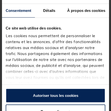
Livraison gratuite en point relais et magasin
Consentement
Détails
À propos des cookies
Retour gratuit, 1 mois pour changer d’avis
Ce site web utilise des cookies.
Description
Spécifications
Les cookies nous permettent de personnaliser le
contenu et les annonces, d'offrir des fonctionnalités
relatives aux médias sociaux et d'analyser notre
Description & détails
trafic. Nous partageons également des informations
sur l'utilisation de notre site avec nos partenaires de
Détails
médias sociaux, de publicité et d'analyse, qui peuvent
DS 5 GR
(X3)
combiner celles-ci avec d'autres informations que
vous leur avez fournies ou qu'ils ont collectées lors de
Le
DS 5
de chez
Decoy
est un
plomb balle
noir
pailleté conçu pour la réalisation de montages
texas
votre utilisation de leurs services.
rig
ou
carolina rig
.
Autoriser tous les cookies
Poids/quantités :
7 g - x4