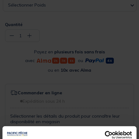
Sélectionner Poids
Quantité
−
+
1
Payez en
plusieurs fois sans frais
avec
ou
ou en
10x avec Alma
Commander en ligne
Expédition sous 24 h
Sélectionner les détails du produit pour connaître leur
disponibilité en magasin