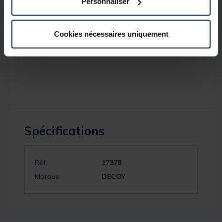
Personnaliser
9 g - x3
11 g - x3
Cookies nécessaires uniquement
14 g -x2
Spécifications
Réf.
17378
Marque
DECOY