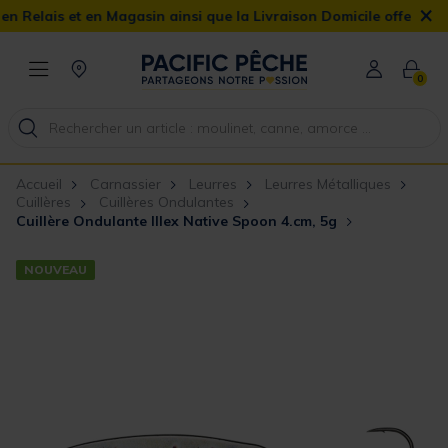
×
n Magasin ainsi que la Livraison Domicile offerte dès 90€
0
Accueil
Carnassier
Leurres
Leurres Métalliques
Cuillères
Cuillères Ondulantes
Cuillère Ondulante Illex Native Spoon 4.cm, 5g
NOUVEAU