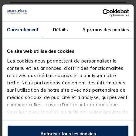
Réserver en ligne et payer en magasin
Consentement
Détails
À propos des cookies
Ce site web utilise des cookies.
Description
Spécifications
Les cookies nous permettent de personnaliser le
contenu et les annonces, d'offrir des fonctionnalités
Description & détails
relatives aux médias sociaux et d'analyser notre
trafic. Nous partageons également des informations
Description
sur l'utilisation de notre site avec nos partenaires de
médias sociaux, de publicité et d'analyse, qui peuvent
Mis au point par
Illex
, le
Native Spoon
est un
leurre
métallique
de type
cuillère ondulante
qui se
combiner celles-ci avec d'autres informations que
montrera très efficace pour pratiquer la
pêche de la
vous leur avez fournies ou qu'ils ont collectées lors de
truite
. La cuiller ondulante NATIVE SPOON possède
votre utilisation de leurs services.
une nage à large débattement et à forte amplitude.
Lors de sa descente, elle oscille avec un effet de
rolling prononcé susceptible de provoquer, à lui seul,
Autoriser tous les cookies
l’attaque d’une truite postée contre une bordure ou