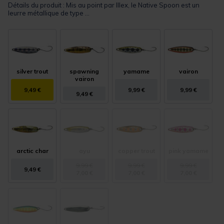
Détails du produit : Mis au point par Illex, le Native Spoon est un
leurre métallique de type ...
silver trout
spawning
yamame
vairon
vairon
9,49 €
9,99 €
9,99 €
9,49 €
arctic char
ayu
copper trout
pink yamame
9,99 €
9,99 €
9,99 €
9,49 €
7,00 €
7,00 €
7,00 €