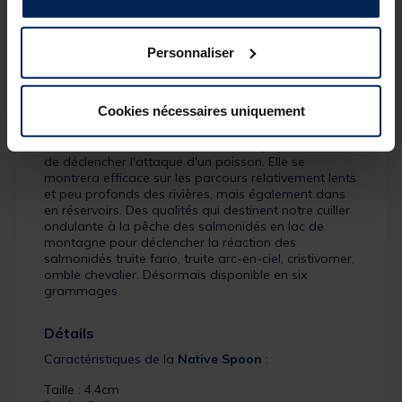
sous un obstacle immergé à condition que le leurre
soit présenté au plus près de ces structures. La
forme effilée et très légèrement galbée de la NATIVE
Personnaliser
SPOON désigne ce modèle à un usage en moyenne
et grande rivière. Le choix du grammage sera
déterminé par la longueur des distances à atteindre
Cookies nécessaires uniquement
(grandes rivières ou lacs), de la profondeur à
laquelle sera animé et à la puissance des signaux
vibratoires et visuels (miroitements) qui permettront
de déclencher l'attaque d'un poisson. Elle se
montrera efficace sur les parcours relativement lents
et peu profonds des rivières, mais également dans
en réservoirs. Des qualités qui destinent notre cuiller
ondulante à la pêche des salmonidés en lac de
montagne pour déclencher la réaction des
salmonidés truite fario, truite arc-en-ciel, cristivomer,
omble chevalier. Désormais disponible en six
grammages.
Détails
Caractéristiques de la
Native Spoon
:
Taille : 4.4cm