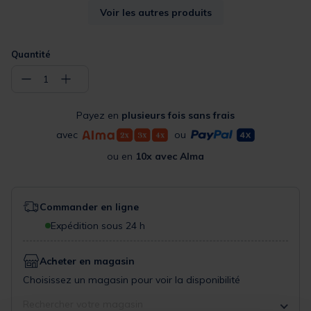
mat tiger
chub
Voir les autres produits
9,49 €
9,49 €
7,00 €
7,00 €
Quantité
−
+
1
Payez en
plusieurs fois sans frais
avec
ou
ou en
10x avec Alma
Commander en ligne
Expédition sous 24 h
Acheter en magasin
Choisissez un magasin pour voir la disponibilité
Rechercher votre magasin