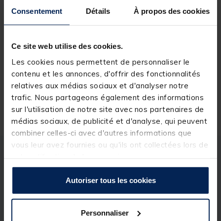
Choisissez un magasin pour voir la disponibilité
Consentement
Détails
À propos des cookies
Rechercher votre magasin
Ce site web utilise des cookies.
Réserver en ligne et payer en magasin
Les cookies nous permettent de personnaliser le
contenu et les annonces, d'offrir des fonctionnalités
relatives aux médias sociaux et d'analyser notre
trafic. Nous partageons également des informations
Livraison gratuite en point relais et magasin
sur l'utilisation de notre site avec nos partenaires de
Retour gratuit, 1 mois pour changer d’avis
médias sociaux, de publicité et d'analyse, qui peuvent
combiner celles-ci avec d'autres informations que
vous leur avez fournies ou qu'ils ont collectées lors de
votre utilisation de leurs services.
Description
Spécifications
Autoriser tous les cookies
Description & détails
Description
Personnaliser