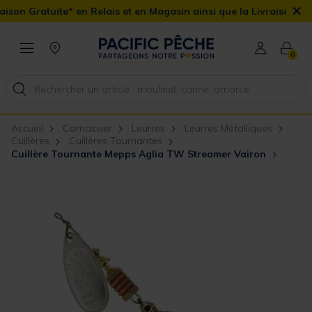
×
n Gratuite* en Relais et en Magasin ainsi que la Livraison Domicil
0
Accueil
Carnassier
Leurres
Leurres Métalliques
Cuillères
Cuillères Tournantes
Cuillère Tournante Mepps Aglia TW Streamer Vairon