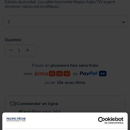
Détails du produit : La cuiller tournante Mepps Aglia TW argent
streamer vairon est la réf&eac...
3
Quantité
−
+
1
Payez en
plusieurs fois sans frais
avec
ou
ou en
10x avec Alma
Commander en ligne
Expédition sous 24 h
Acheter en magasin