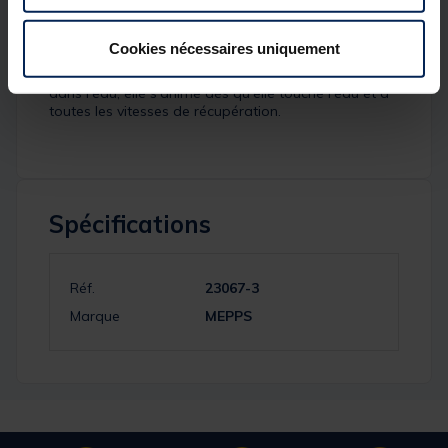
La
cuiller tournante
Mepps
Aglia TW argent
streamer vairon
est la référence des
leurres
Cookies nécessaires uniquement
métalliques
de sa catégorie. Grâce à son cône de
rotation évoluant en fonction des forces exercées
dans l'eau, elle s'anime dès qu'elle touche l'eau et à
toutes les vitesses de récupération.
Spécifications
Réf.
23067-3
Marque
MEPPS