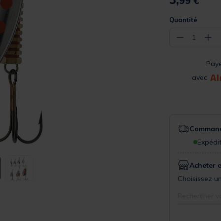
99 €
Quantité
−
+
1
Pay
avec
Commande
Expédit
Acheter 
Choisissez un
Rechercher v