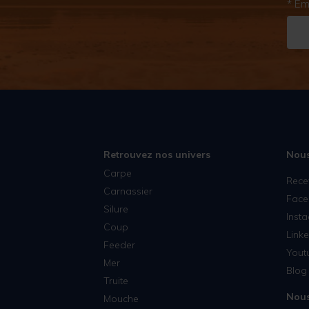
* Em
Retrouvez nos univers
Nous
Carpe
Rece
Carnassier
Face
Silure
Inst
Coup
Linke
Feeder
Yout
Mer
Blog 
Truite
Nous
Mouche