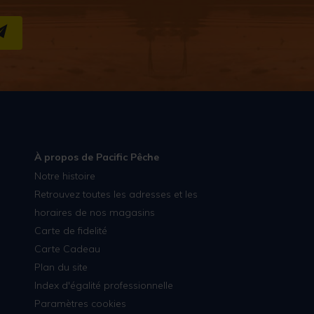
S''INSCRIRE
À propos de Pacific Pêche
Notre histoire
Retrouvez toutes les adresses et les
horaires de nos magasins
Carte de fidelité
Carte Cadeau
Plan du site
Index d'égalité professionnelle
Paramètres cookies