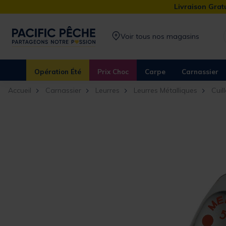
Livraison Gratu
Voir tous nos magasins
Opération Été
Prix Choc
Carpe
Carnassier
Accueil
Carnassier
Leurres
Leurres Métalliques
Cuil