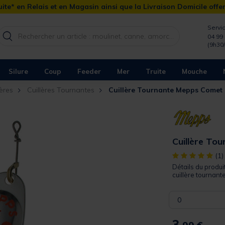
ite* en Relais et en Magasin ainsi que la Livraison Domicile offe
Servic
04 99 
(9h30
Silure
Coup
Feeder
Mer
Truite
Mouche
lères
Cuillères Tournantes
Cuillère Tournante Mepps Comet
Cuillère To
[object Object]
(1)
Détails du pro
cuillère tournante
0
3,