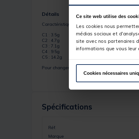
Détails
Ce site web utilise des cook
Caractéristiques de la
Comet
:
Les cookies nous permettent
médias sociaux et d'analyse
C1 : 3.5g
C2 : 4.7g
site avec nos partenaires d
C3 : 7.1g
informations que vous leur a
C4 : 9.5g
C5 : 14.2g
Pour changer les hameçons, tenir fermement l’h
Cookies nécessaires uni
Spécifications
Réf.
Marque