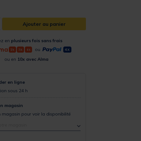
Ajouter au panier
ez en
plusieurs fois sans frais
ou
ou en
10x avec Alma
r en ligne
ion sous 24 h
en magasin
 magasin pour voir la disponibilité
otre magasin