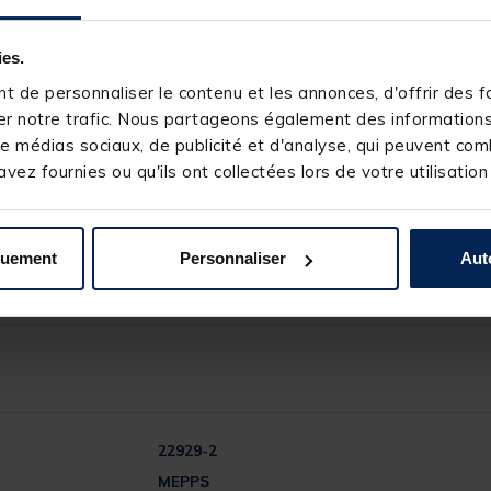
ies.
 de personnaliser le contenu et les annonces, d'offrir des fo
r notre trafic. Nous partageons également des informations s
e médias sociaux, de publicité et d'analyse, qui peuvent comb
vez fournies ou qu'ils ont collectées lors de votre utilisation
ameçon d’une main et dévisser le corps avec l’autre
quement
Personnaliser
Aut
22929-2
MEPPS