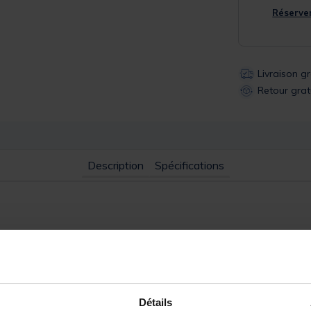
Réserver
Livraison g
Retour grat
Description
Spécifications
te Comet est le leurre Mepps le plus versatile; probablement le leu
ré, le brochet du nord et le brochet maillé, vous obtiendrez d’excel
 Gardez toujours des Mepps Comet dans votre coffre de pêche et vou
ée que par votre imagination.
Détails