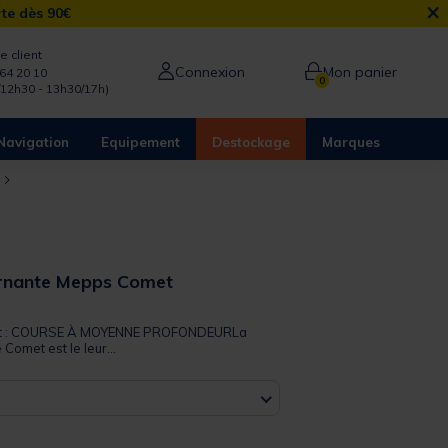
×
rte dès 90€
e client
Connexion
Mon panier
64 20 10
0
/12h30 - 13h30/17h)
Navigation
Equipement
Destockage
Marques
urnante Mepps Comet
 out of 5 Customer Rating
duit : COURSE À MOYENNE PROFONDEURLa
 Comet est le leur...