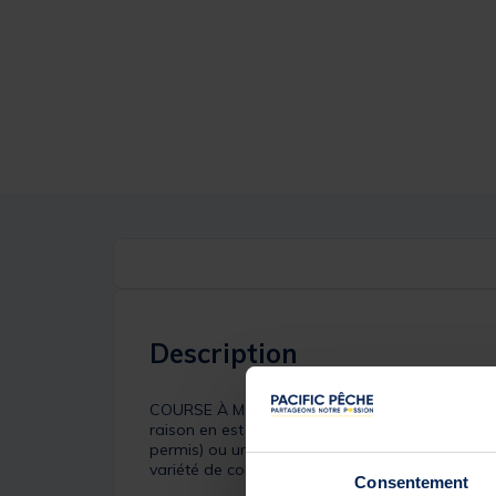
Description
COURSE À MOYENNE PROFONDEURLa cuillère tournan
raison en est son hameçon démontable. Pour le do
permis) ou un ver de nuit à un hameçon simple.
variété de combinaisons chanceuses n’est limit
Consentement