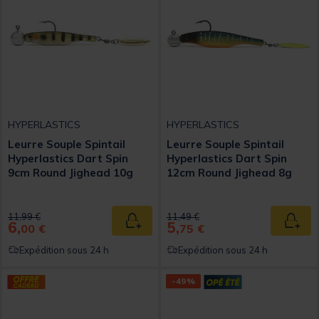
HYPERLASTICS
HYPERLASTICS
Leurre Souple Spintail
Leurre Souple Spintail
Hyperlastics Dart Spin
Hyperlastics Dart Spin
9cm Round Jighead 10g
12cm Round Jighead 8g
Price reduced from
to
Price reduced from
to
11,99 €
11,49 €
6,
5,
Ajouter au panier
Ajout
00 €
75 €
Expédition sous 24 h
Expédition sous 24 h
-49%