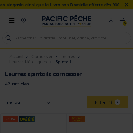
×
 que la Livraison Domicile offerte dès 90€
0
Accueil
Carnassier
Leurres
Leurres Métalliques
Spintail
Leurres spintails carnassier
42 articles
Trier par
Filtrer
2
-30%