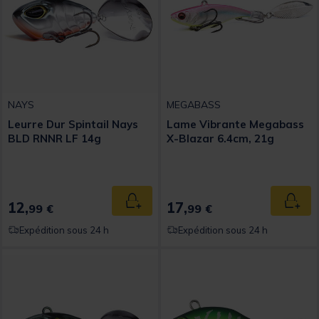
NAYS
MEGABASS
Leurre Dur Spintail Nays
Lame Vibrante Megabass
BLD RNNR LF 14g
X-Blazar 6.4cm, 21g
12,
17,
Ajouter au panier
Ajout
99 €
99 €
Expédition sous 24 h
Expédition sous 24 h