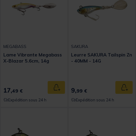
MEGABASS
SAKURA
Lame Vibrante Megabass
Leurre SAKURA Tailspin Zn
X-Blazar 5.6cm, 14g
- 40MM - 14G
17,
9,
Ajouter au panier
Ajout
49 €
99 €
Expédition sous 24 h
Expédition sous 24 h