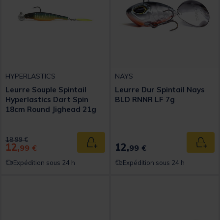
HYPERLASTICS
NAYS
Leurre Souple Spintail
Leurre Dur Spintail Nays
Hyperlastics Dart Spin
BLD RNNR LF 7g
18cm Round Jighead 21g
Price reduced from
to
18,99 €
12,
12,
Ajouter au panier
Ajout
99 €
99 €
Expédition sous 24 h
Expédition sous 24 h