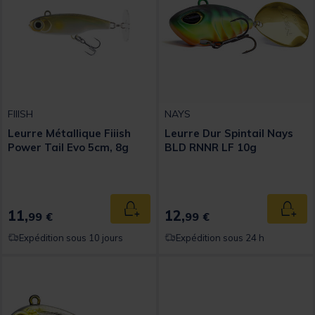
FIIISH
NAYS
Leurre Métallique Fiiish
Leurre Dur Spintail Nays
Power Tail Evo 5cm, 8g
BLD RNNR LF 10g
11,
12,
Ajouter au panier
Ajout
99 €
99 €
Expédition sous 10 jours
Expédition sous 24 h