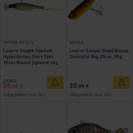
HYPERLASTICS
BIWAA
Leurre Souple Spintail
Leurre Souple Shad Biwaa
Hyperlastics Dart Spin
Divinator Big 25cm, 85g
15cm Round Jighead 14g
Price reduced from
to
13,99 €
10,
20,
Ajouter au panier
Ajout
00 €
99 €
Expédition sous 24 h
Expédition sous 24 h