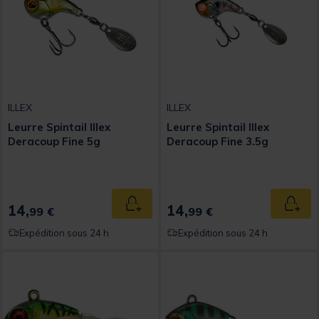
ILLEX
ILLEX
Leurre Spintail Illex
Leurre Spintail Illex
Deracoup Fine 5g
Deracoup Fine 3.5g
14,
14,
Ajouter au panier
Ajout
99 €
99 €
Expédition sous 24 h
Expédition sous 24 h