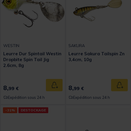
WESTIN
SAKURA
Leurre Dur Spintail Westin
Leurre Sakura Tailspin Zn
Dropbite Spin Tail Jig
3,4cm, 10g
2.6cm, 8g
8,
8,
Ajouter au panier
Ajout
99 €
99 €
Expédition sous 24 h
Expédition sous 24 h
-31%
DESTOCKAGE