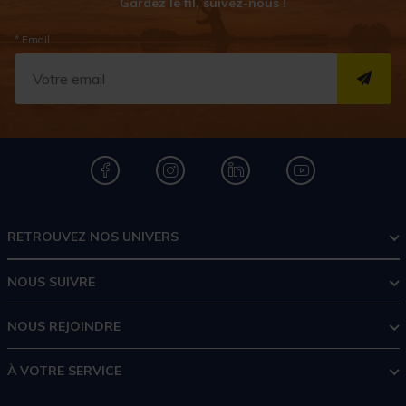
Gardez le fil, suivez-nous !
* Email
S''I
RETROUVEZ NOS UNIVERS
NOUS SUIVRE
NOUS REJOINDRE
À VOTRE SERVICE