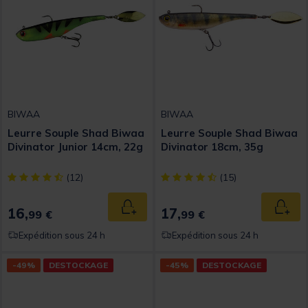
BIWAA
BIWAA
Leurre Souple Shad Biwaa
Leurre Souple Shad Biwaa
Divinator Junior 14cm, 22g
Divinator 18cm, 35g
[object Object] out of 5 Customer Rating
[object Object] out of 5 Custom
(12)
(15)
16,
17,
Ajouter au panier
Ajout
99 €
99 €
Expédition sous 24 h
Expédition sous 24 h
-49%
DESTOCKAGE
-45%
DESTOCKAGE