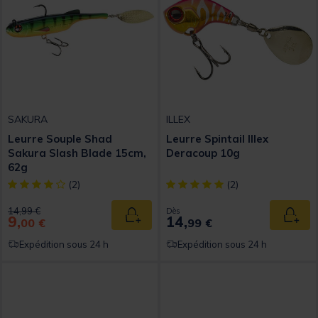
SAKURA
ILLEX
Leurre Souple Shad
Leurre Spintail Illex
Sakura Slash Blade 15cm,
Deracoup 10g
62g
[object Object] out of 5 Customer Rating
[object Object] out of 5 Custom
(2)
(2)
Price reduced from
to
14,99 €
Dès
9,
14,
Ajouter au panier
Ajout
00 €
99 €
Expédition sous 24 h
Expédition sous 24 h