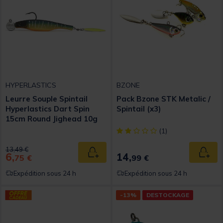
HYPERLASTICS
BZONE
Leurre Souple Spintail
Pack Bzone STK Metalic /
Hyperlastics Dart Spin
Spintail (x3)
15cm Round Jighead 10g
[object Object] out of 5 Custom
(1)
Price reduced from
to
13,49 €
6,
14,
Ajouter au panier
Ajout
75 €
99 €
Expédition sous 24 h
Expédition sous 24 h
-13%
DESTOCKAGE