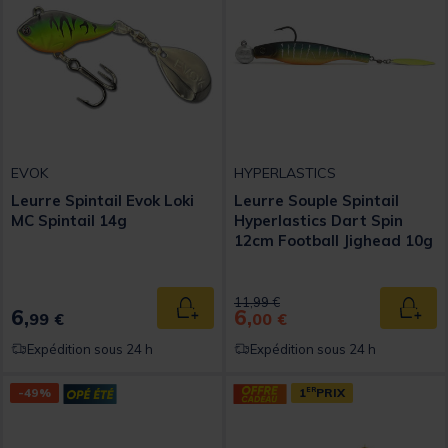
EVOK
HYPERLASTICS
Leurre Spintail Evok Loki
Leurre Souple Spintail
MC Spintail 14g
Hyperlastics Dart Spin
12cm Football Jighead 10g
Price reduced from
to
11,99 €
6,
6,
Ajouter au panier
Ajout
99 €
00 €
Expédition sous 24 h
Expédition sous 24 h
-49%
1
ER
PRIX