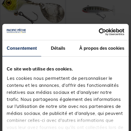
WESTIN
FIIISH
Consentement
Détails
À propos des cookies
Leurre Dur Spintail Westin
Leurre Métallique Fiiish
Dropbite Spin Tail Jig
Power Tail Evo 3cm, 2.5g
3.4cm, 17g
Ce site web utilise des cookies.
[object Object] out of 5 Customer Rating
(2)
Les cookies nous permettent de personnaliser le
contenu et les annonces, d'offrir des fonctionnalités
9,
11,
Ajouter au panier
Ajout
99 €
99 €
relatives aux médias sociaux et d'analyser notre
Expédition sous 24 h
Expédition sous 24 h
trafic. Nous partageons également des informations
sur l'utilisation de notre site avec nos partenaires de
NOUVEAU
médias sociaux, de publicité et d'analyse, qui peuvent
combiner celles-ci avec d'autres informations que
vous leur avez fournies ou qu'ils ont collectées lors de