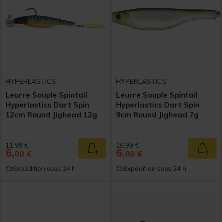
HYPERLASTICS
HYPERLASTICS
Leurre Souple Spintail
Leurre Souple Spintail
Hyperlastics Dart Spin
Hyperlastics Dart Spin
12cm Round Jighead 12g
9cm Round Jighead 7g
Price reduced from
to
Price reduced from
to
11,99 €
10,99 €
6,
6,
Ajouter au panier
Ajout
00 €
00 €
Expédition sous 24 h
Expédition sous 24 h