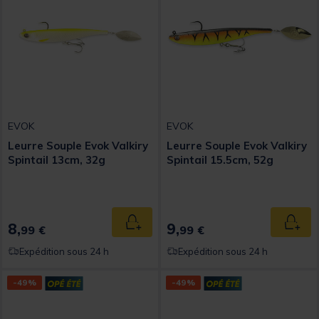
EVOK
EVOK
Leurre Souple Evok Valkiry
Leurre Souple Evok Valkiry
Spintail 13cm, 32g
Spintail 15.5cm, 52g
8,
9,
Ajouter au panier
Ajout
99 €
99 €
Expédition sous 24 h
Expédition sous 24 h
-49%
-49%