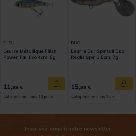
FIIISH
DUO
Leurre Métallique Fiiish
Leurre Dur Spintail Duo
Power Tail Evo 4cm, 5g
Realis Spin 3.5cm, 7g
11,
15,
Ajouter au panier
Ajout
99 €
99 €
Expédition sous 10 jours
Expédition sous 24 h
Inscrivez-vous à notre newsletter