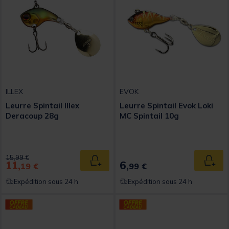
ILLEX
EVOK
Leurre Spintail Illex
Leurre Spintail Evok Loki
Deracoup 28g
MC Spintail 10g
Price reduced from
to
15,99 €
11,
6,
Ajouter au panier
Ajout
19 €
99 €
Expédition sous 24 h
Expédition sous 24 h