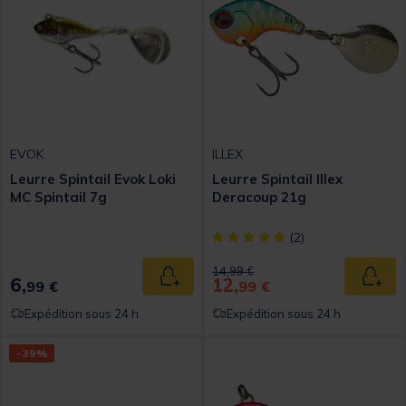
EVOK
ILLEX
Leurre Spintail Evok Loki
Leurre Spintail Illex
MC Spintail 7g
Deracoup 21g
[object Object] out of 5 Custom
(2)
Price reduced from
to
14,99 €
6,
12,
Ajouter au panier
Ajout
99 €
99 €
Expédition sous 24 h
Expédition sous 24 h
-39%