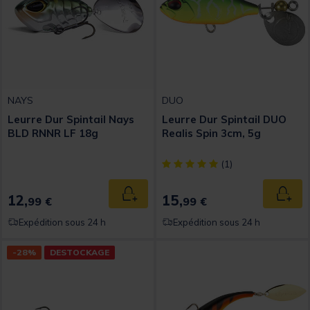
NAYS
DUO
Leurre Dur Spintail Nays
Leurre Dur Spintail DUO
BLD RNNR LF 18g
Realis Spin 3cm, 5g
[object Object] out of 5 Custom
(1)
12,
15,
Ajouter au panier
Ajout
99 €
99 €
Expédition sous 24 h
Expédition sous 24 h
-28%
DESTOCKAGE