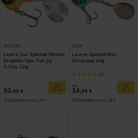
WESTIN
ILLEX
Leurre Dur Spintail Westin
Leurre Spintail Illex
Dropbite Spin Tail Jig
Deracoup 14g
3.7cm, 22g
[object Object] out of 5 Custom
(3)
Dès
10,
14,
Ajouter au panier
Ajout
99 €
99 €
Expédition sous 24 h
Expédition sous 24 h