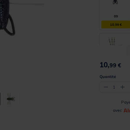
09
10,99 €
10,
99 €
02
10,99 €
Quantité
−
+
1
Pay
avec
11
10,99 €