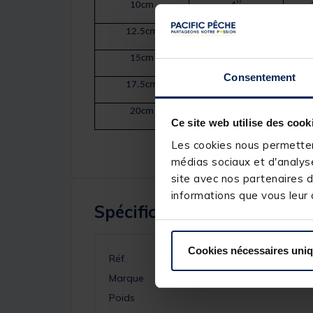
10cm
4’’
12.5cm
5’’
15cm
6’’
Consentement
17.5cm
7’’
20cm
8’’
Ce site web utilise des cook
Les cookies nous permettent
médias sociaux et d'analyse
site avec nos partenaires d
informations que vous leur a
Spécifications
Cookies nécessaires uni
Réf.
Marque
Poids