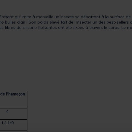
lottant qui imite à merveille un insecte se débattant à la surface de l
bulles d’air ! Son poids élevé fait de l’Insecter un des best-sellers de
des fibres de silicone flottantes ont été fixées à travers le corps. Le 
e de l’hameçon
4
1 à 1/0