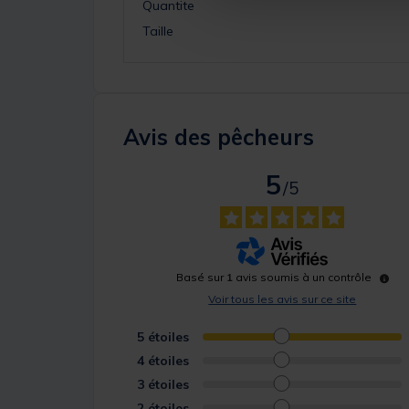
Quantite
Taille
Avis des pêcheurs
5
/
5
Basé sur
1
avis soumis à un contrôle
Voir tous les avis sur ce site
5
étoiles
4
étoiles
3
étoiles
2
étoiles