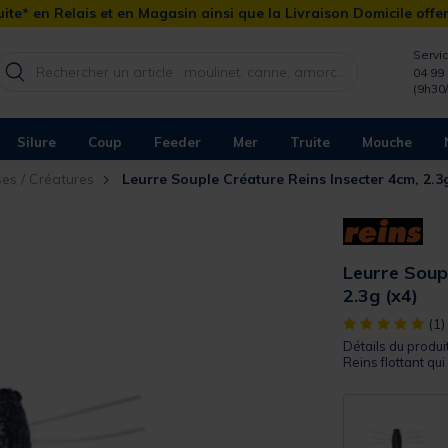
ite* en Relais et en Magasin ainsi que la Livraison Domicile offe
Servic
04 99 
(9h30
Silure
Coup
Feeder
Mer
Truite
Mouche
ses / Créatures
Leurre Souple Créature Reins Insecter 4cm, 2.3
Leurre Soup
2.3g (x4)
[object Object]
(1)
Détails du produit
Reins flottant qui 