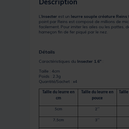
Description
L’
Insecter
est un
leurre souple
créature
Reins
f
point par Reins est composé de millions de micro 
facilement. Pour imiter les ailes ou les pattes, 
hameçon fin de fer piqué par le nez.
Détails
Caractéristiques du
Insecter 1.6"
:
Taille : 4cm
Poids : 2.3g
Quantité/Sachet : x4
Taille du leurre en
Taille du leurre en
Taill
cm
pouce
5cm
2’’
7.5cm
3’’