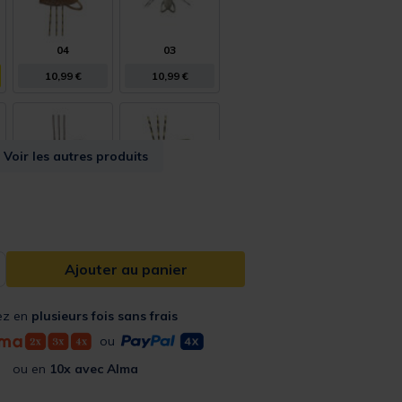
04
03
10,99 €
10,99 €
Voir les autres produits
06
07
10,99 €
10,99 €
Ajouter au panier
ez en
plusieurs fois sans frais
ou
10
ou en
10x avec Alma
10,99 €