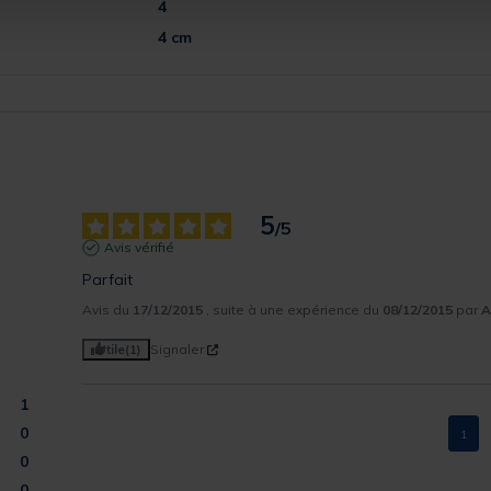
4
4 cm
5
/
5
Avis vérifié
Parfait
Avis du
17/12/2015
, suite à une expérience du
08/12/2015
par
A
Utile
(1)
Signaler
1
0
1
0
0