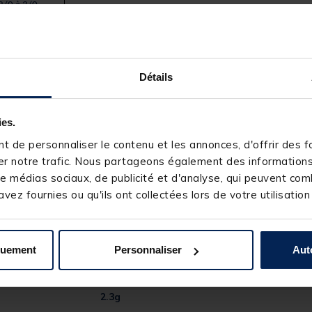
2/0 à 3/0
4/0 à 5/0
5/0 à 6/0
Détails
8/0
10/0
ies.
 de personnaliser le contenu et les annonces, d'offrir des fo
r notre trafic. Nous partageons également des informations s
e médias sociaux, de publicité et d'analyse, qui peuvent comb
vez fournies ou qu'ils ont collectées lors de votre utilisation
quement
Personnaliser
Aut
22123-4
REINS
2.3g