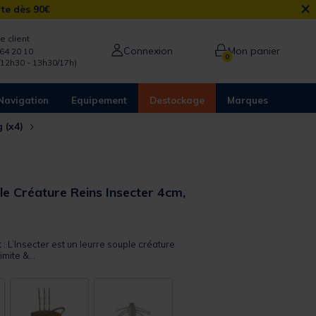
×
rte dès 90€
e client
Connexion
Mon panier
64 20 10
0
/12h30 - 13h30/17h)
Navigation
Equipement
Destockage
Marques
g (x4)
le Créature Reins Insecter 4cm,
 out of 5 Customer Rating
 : L’Insecter est un leurre souple créature
imite &...