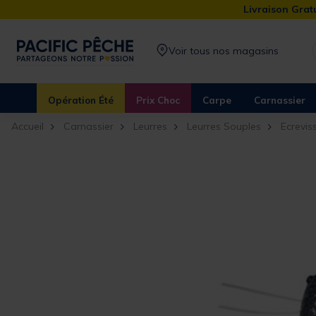
Livraison Gratu
Voir tous nos magasins
Opération Été
Prix Choc
Carpe
Carnassier
Accueil
Carnassier
Leurres
Leurres Souples
Ecrevis