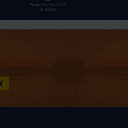
Paiement sécurisé CB
& Paypal
S''INSCRIRE