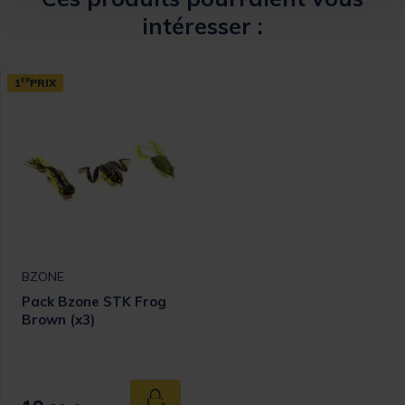
intéresser :
1
ER
PRIX
BZONE
Pack Bzone STK Frog
Brown (x3)