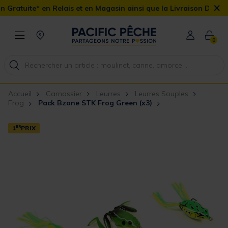
×
Relais et en Magasin ainsi que la Livraison Domicile offerte dès 9
0
Accueil
Carnassier
Leurres
Leurres Souples
Frog
Pack Bzone STK Frog Green (x3)
1
ER
PRIX