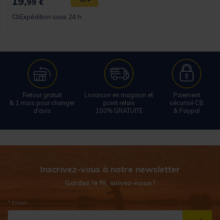
19,
Ajouter au panier
99 €
Expédition sous 24 h
Retour gratuit
Livraison en magasin et
Paiement
& 1 mois pour changer
point relais
sécurisé CB
d'avis
100% GRATUITE
& Paypal
Inscrivez-vous à notre newsletter
Gardez le fil, suivez-nous !
* Email