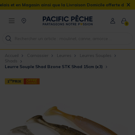
×
en Magasin ainsi que la Livraison Domicile offerte dès 90€
0
Accueil
Carnassier
Leurres
Leurres Souples
Shads
Leurre Souple Shad Bzone STK Shad 15cm (x3)
1
ER
PRIX