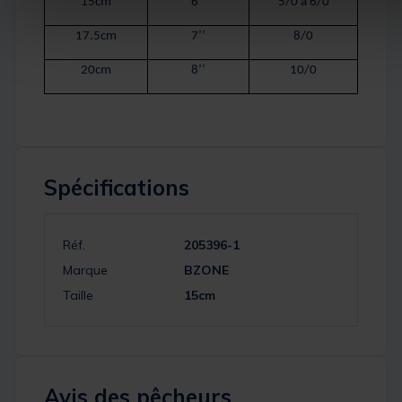
15cm
6’’
5/0 à 6/0
17.5cm
7’’
8/0
20cm
8’’
10/0
Spécifications
Réf.
205396-1
Marque
BZONE
Taille
15cm
Avis des pêcheurs