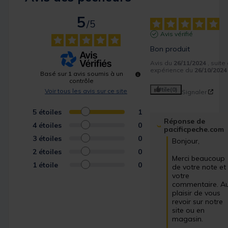
5
/
5
Avis vérifié
Bon produit
Avis du
26/11/2024
, suite
expérience du
26/10/2024
Basé sur
1
avis soumis à un
contrôle
Utile
(0)
Voir tous les avis sur ce site
Signaler
5
étoiles
1
Réponse de
4
étoiles
0
pacificpeche.com
3
étoiles
0
Bonjour,

2
étoiles
0
Merci beaucoup 
1
étoile
0
de votre note et 
votre 
commentaire. Au
plaisir de vous 
revoir sur notre 
site ou en 
magasin.
