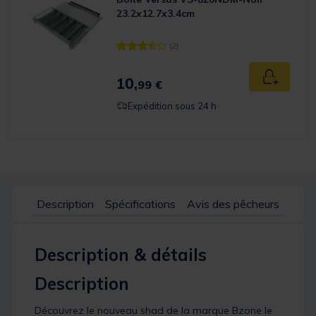
23.2x12.7x3.4cm
(2)
[object Object] out of 5 Customer Rating
10,
Ajouter a
99 €
Expédition sous 24 h
Description
Spécifications
Avis des pêcheurs
Description & détails
Description
Découvrez le nouveau shad de la marque Bzone le