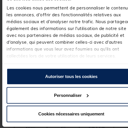
couleures vives, Un pack pour les eaux teintés
Les cookies nous permettent de personnaliser le contenu
mais attention reste très efficace en eau
les annonces, d'offrir des fonctionnalités relatives aux
claire.
médias sociaux et d'analyser notre trafic. Nous partageo
également des informations sur l'utilisation de notre site
Détails
avec nos partenaires de médias sociaux, de publicité et
Caractéristiques du
STK Shad 6"
:
d'analyse, qui peuvent combiner celles-ci avec d'autres
Taille : 15cm
informations que vous leur avez fournies ou qu'ils ont
Quantité/Sachet : x3
collectées lors de votre utilisation de leurs services.
Taille du leurre
Taille du leurre
Taille de
en cm
en pouce
l’hameçon
Autoriser tous les cookies
5cm
2’’
4
Personnaliser
7.5cm
3’’
1 à 1/0
10cm
4’’
2/0 à 3/0
Cookies nécessaires uniquement
12.5cm
5’’
4/0 à 5/0