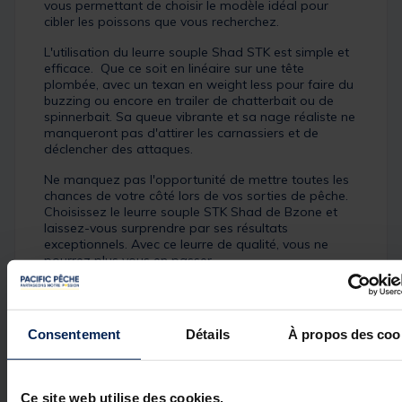
vous permettant de choisir le modèle idéal pour
cibler les poissons que vous recherchez.
L'utilisation du leurre souple Shad STK est simple et
efficace. Que ce soit en linéaire sur une tête
plombée, avec un texan en weight less pour faire du
buzzing ou encore en trailer de chatterbait ou de
spinnerbait. Sa queue vibrante et sa nage réaliste ne
manqueront pas d'attirer les carnassiers et de
déclencher des attaques.
Ne manquez pas l'opportunité de mettre toutes les
chances de votre côté lors de vos sorties de pêche.
Choisissez le leurre souple STK Shad de Bzone et
laissez-vous surprendre par ses résultats
exceptionnels. Avec ce leurre de qualité, vous ne
pourrez plus vous en passer.
N'attendez plus, commandez dès maintenant le
STK Shad de Bzone et préparez-vous à une
expérience de pêche hors du commun !
Consentement
Détails
À propos des coo
Un pack "Natural set" des coloris naturels,
pêcher en eau claire avec ces coloris peut être
un élément déclencheur.
Ce site web utilise des cookies.
Un pack "Flashy set" : des coloris aux