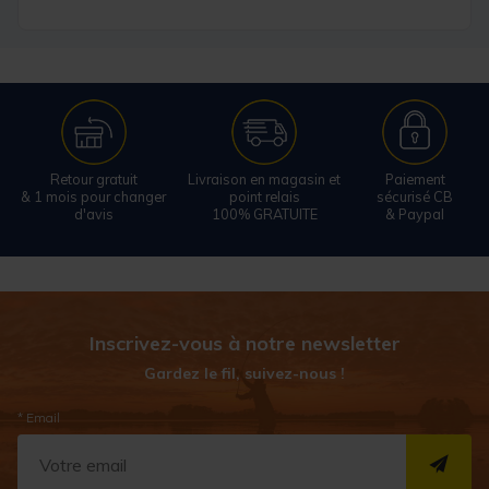
Retour gratuit
Livraison en magasin et
Paiement
& 1 mois pour changer
point relais
sécurisé CB
d'avis
100% GRATUITE
& Paypal
Inscrivez-vous à notre newsletter
Gardez le fil, suivez-nous !
* Email
S''I