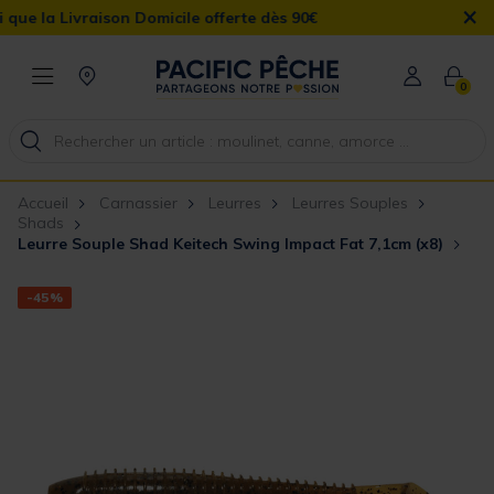
×
a Livraison Domicile offerte dès 90€
0
Accueil
Carnassier
Leurres
Leurres Souples
Shads
Leurre Souple Shad Keitech Swing Impact Fat 7,1cm (x8)
-45%