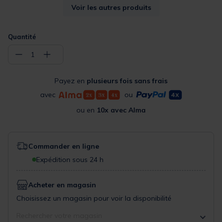
Voir les autres produits
481
468
s19
02
Quantité
10,99 €
10,99 €
10,99 €
10,99 €
6,00 €
6,00 €
6,00 €
6,00 €
−
+
1
Payez en
plusieurs fois sans frais
avec
ou
486
wof11
s18
s01
ou en
10x avec Alma
10,99 €
10,99 €
11,99 €
10,99 €
6,00 €
6,00 €
7,00 €
6,00 €
Commander en ligne
Expédition sous 24 h
Acheter en magasin
s14
s07
482
426
Choisissez un magasin pour voir la disponibilité
10,99 €
10,99 €
11,99 €
10,99 €
6,00 €
6,00 €
7,00 €
Rechercher votre magasin