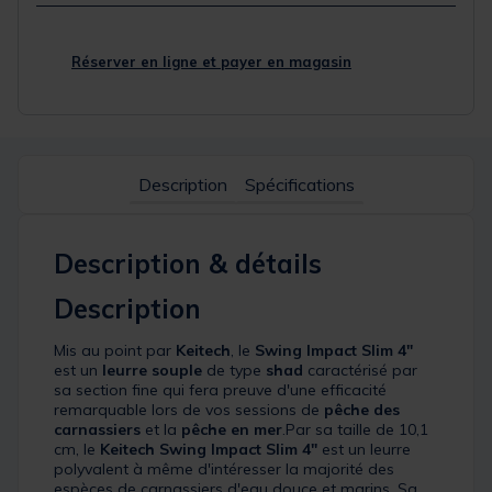
Réserver en ligne et payer en magasin
422
420
417
s22
11,99 €
11,99 €
11,99 €
10,99 €
7,00 €
7,00 €
7,00 €
7,00 €
Description
Spécifications
Description & détails
400
05
03
s23
11,99 €
10,99 €
10,99 €
10,99 €
Description
7,00 €
6,00 €
6,00 €
7,00 €
Mis au point par
Keitech
, le
Swing Impact Slim 4"
est un
leurre souple
de type
shad
caractérisé par
sa section fine qui fera preuve d'une efficacité
remarquable lors de vos sessions de
pêche des
carnassiers
et la
pêche en mer
.Par sa taille de 10,1
424
s21
026
cm, le
Keitech Swing Impact Slim 4"
est un leurre
polyvalent à même d'intéresser la majorité des
11,99 €
11,99 €
11,49 €
espèces de carnassiers d'eau douce et marins. Sa
7,00 €
7,00 €
7,00 €