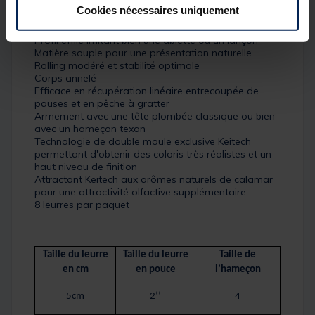
Cookies nécessaires uniquement
Taille : 10.1cm
Leurre efficace en eau douce et en mer
Profil effilé imitant bien une ablette ou un lançon
Matière souple pour une présentation naturelle
Rolling modéré et stabilité optimale
Corps annelé
Efficace en récupération linéaire entrecoupée de
pauses et en pêche à gratter
Armement avec une tête plombée classique ou bien
avec un hameçon texan
Technologie de double moule exclusive Keitech
permettant d'obtenir des coloris très réalistes et un
haut niveau de finition
Attractant Keitech aux arômes naturels de calamar
pour une attractivité olfactive supplémentaire
8 leurres par paquet
Taille du leurre
Taille du leurre
Taille de
en cm
en pouce
l’hameçon
5cm
2’’
4