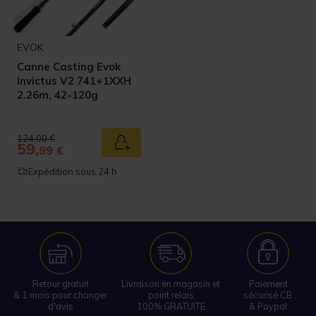
EVOK
Canne Casting Evok
Invictus V2 741+1XXH
2.26m, 42-120g
Price reduced from
to
124,00 €
59,
Ajouter au panier
99 €
Expédition sous 24 h
Retour gratuit
Livraison en magasin et
Paiement
& 1 mois pour changer
point relais
sécurisé CB
d'avis
100% GRATUITE
& Paypal