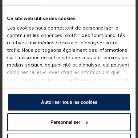
ce dernier cas de figure, les fentes ventrale et
dorsale favorisent l'armement d'un hameçon texan.
Ce site web utilise des cookies.
Par ailleurs, ce leurre bénéficie d'une technologie de
double moule propre à la marque qui permet
Les cookies nous permettent de personnaliser le
d'obtenir des coloris particulièrement réalistes et un
contenu et les annonces, d'offrir des fonctionnalités
très bon niveau de finition. C'est donc un leurre qui
relatives aux médias sociaux et d'analyser notre
saura déjouer la vigilance des prédateurs éduqués
et qui vous permettra de faire la différence sur les
trafic. Nous partageons également des informations
zones à forte pression de pêche.
sur l'utilisation de notre site avec nos partenaires de
médias sociaux, de publicité et d'analyse, qui peuvent
Enfin, ce leurre est pourvu de l'attractant Keitech
arôme calamar qui confère au leurre une attractivité
combiner celles-ci avec d'autres informations que
olfactive supplémentaire et incitera les poissons à le
vous leur avez fournies ou qu'ils ont collectées lors de
garder en gueule plus longtemps à la touche, ce qui
votre utilisation de leurs services.
vous laissera davantage de temps pour réussir votre
ferrage.
Autoriser tous les cookies
Un leurre redoutable d'efficacité pour la pêche des
black-bass
,
sandres.
Personnaliser
Détails
Caractéristiques du
Swing Impact Slim 4"
: