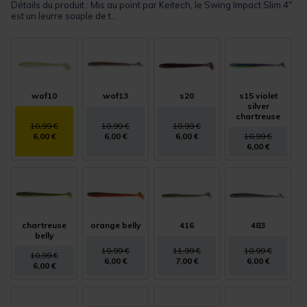
Détails du produit : Mis au point par Keitech, le Swing Impact Slim 4"
est un leurre souple de t...
wof10
wof13
s20
s15 violet
silver
chartreuse
10,99 €
10,99 €
10,99 €
6,00 €
6,00 €
6,00 €
10,99 €
6,00 €
chartreuse
orange belly
416
483
belly
10,99 €
11,99 €
10,99 €
10,99 €
6,00 €
7,00 €
6,00 €
6,00 €