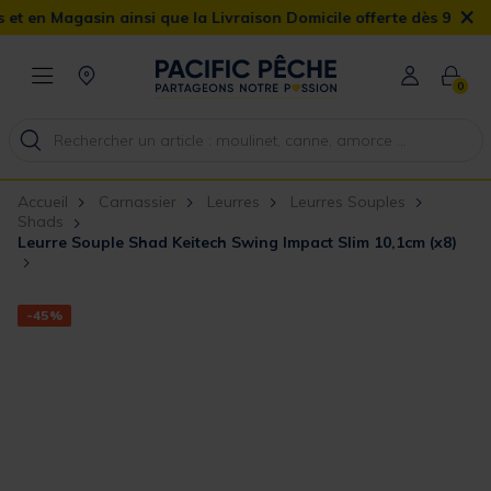
×
Magasin ainsi que la Livraison Domicile offerte dès 90€
0
Accueil
Carnassier
Leurres
Leurres Souples
Shads
Leurre Souple Shad Keitech Swing Impact Slim 10,1cm (x8)
-45%