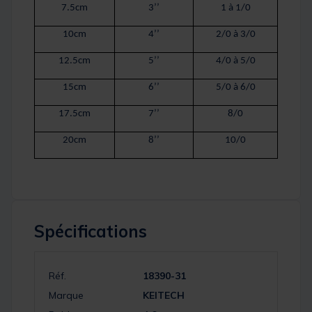
7.5cm
3’’
1 à 1/0
10cm
4’’
2/0 à 3/0
12.5cm
5’’
4/0 à 5/0
15cm
6’’
5/0 à 6/0
17.5cm
7’’
8/0
20cm
8’’
10/0
Spécifications
Réf.
18390-31
Marque
KEITECH