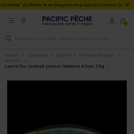
×
n Relais et en Magasin ainsi que la Livraison Domicile offerte dès
0
Accueil
Carnassier
Leurres
Poissons Nageurs
Jerkbaits
Leurre Dur Jerkbait Jackson Meteora 4.5cm, 3.5g