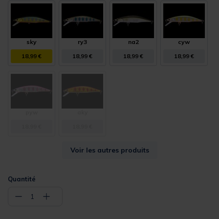
sky
ry3
na2
cyw
18,99 €
18,99 €
18,99 €
18,99 €
pyw
aky
18,99 €
18,99 €
Voir les autres produits
Quantité
−
+
1