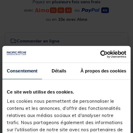
Payez en
plusieurs fois sans frais
avec
ou
ou en
10x avec Alma
Commander en ligne
Expédition sous 24 h
Acheter en magasin
Consentement
Détails
À propos des cookies
Choisissez un magasin pour voir la disponibilité
Rechercher votre magasin
Ce site web utilise des cookies.
Les cookies nous permettent de personnaliser le
Réserver en ligne et payer en magasin
contenu et les annonces, d'offrir des fonctionnalités
relatives aux médias sociaux et d'analyser notre
trafic. Nous partageons également des informations
sur l'utilisation de notre site avec nos partenaires de