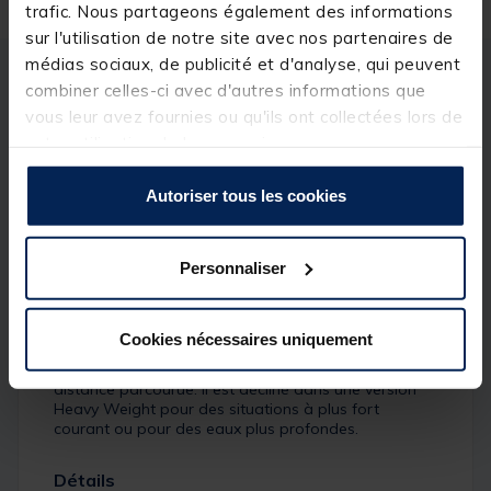
trafic. Nous partageons également des informations
sur l'utilisation de notre site avec nos partenaires de
médias sociaux, de publicité et d'analyse, qui peuvent
Description
Spécifications
combiner celles-ci avec d'autres informations que
vous leur avez fournies ou qu'ils ont collectées lors de
votre utilisation de leurs services.
Description & détails
Autoriser tous les cookies
Description
Le Eden est un jerkbait minnow coulant doté de
Personnaliser
flancs plats qui renvoient des flash lumineux très
attractifs dans l’eau. Son profil permet diverses
actions tels que des twitchs des jerks plus prononcés
ou encore des animations plus lentes. Son centre de
Cookies nécessaires uniquement
gravité est ici positionné vers l’arrière afin de
stabiliser le vol lors du lancer et de maximiser la
distance parcourue. Il est décliné dans une version
Heavy Weight pour des situations à plus fort
courant ou pour des eaux plus profondes.
Détails