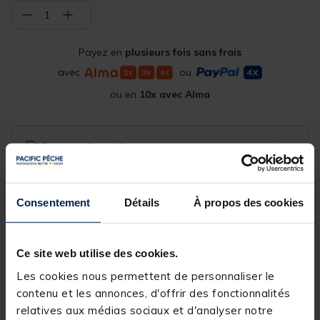
−
+
1
Payez en
plusieurs fois sans frais
avec
ou
ou en
10x avec Alma
Commander en ligne
Expédition sous 24 h
Acheter en magasin
Consentement
Détails
À propos des cookies
Choisissez un magasin pour voir la disponibilité
Rechercher votre magasin
Ce site web utilise des cookies.
Les cookies nous permettent de personnaliser le
contenu et les annonces, d'offrir des fonctionnalités
Réserver en ligne et payer en magasin
relatives aux médias sociaux et d'analyser notre