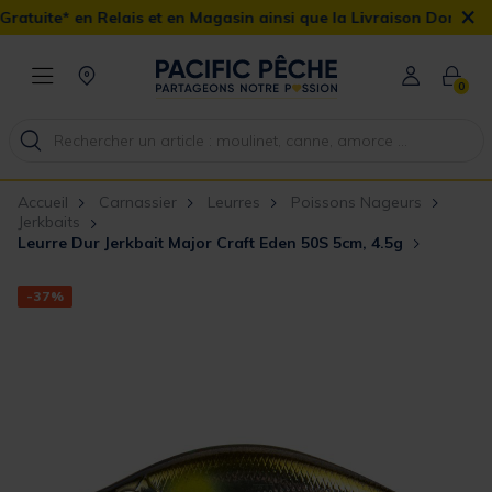
×
lais et en Magasin ainsi que la Livraison Domicile offerte dès 90€
0
Accueil
Carnassier
Leurres
Poissons Nageurs
Jerkbaits
Leurre Dur Jerkbait Major Craft Eden 50S 5cm, 4.5g
-37%